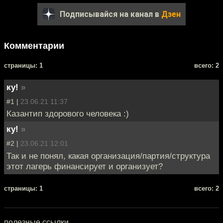
Подписывайся на канал в
Дзен
Комментарии
cтраницы: 1
всего: 2
ку!
»
#1 |
23.06.21 11:37
Казантип здорового человека :)
ку!
»
#2 |
23.06.21 12:01
Так и не понял, какая организация/партия/структура
этот лагерь финансирует и организует?
cтраницы: 1
всего: 2
полезные ссылки