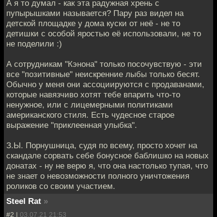
А я то думал - как эта радужная хрень с
пупырышками называется? Пару раз видел на
детской площадке у дома куски от неё - не то
детишки с особой яростью её использовали, не то
не поделили :)
А сотрудникам "Кэнона" только посочувствую - эти
все "позитивные" неискренние лыбы только бесят.
Обычно у меня они ассоциируются с продаванами,
которые навязчиво хотят тебе впарить что-то
ненужное, или с лицемерными политиками
американского стиля. Есть чудесное старое
выражение "приклеенная улыбка".
З.Ы. Порнушница, судя по всему, просто хочет на
скандале сорвать себе бонусное баблишко на новых
донатах - ну не верю я, что она настолько тупая, что
не знает о невозможности полного уничтожения
роликов со своим участием.
Steel Rat
»
#2 |
03.07.21 21:53