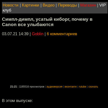
Новости
|
Картинки
|
Видео
|
Переводы
|
Магазин
|
VIP
клуб
Симпл-димпл, усатый киборг, почему в
Canon все улыбаются
03.07.21 14:39
|
Goblin
|
6 комментариев
21:21
|
1185516 просмотров
|
аудиоверсия
|
вконтакте
|
rutube
|
скачать
В этом выпуске: