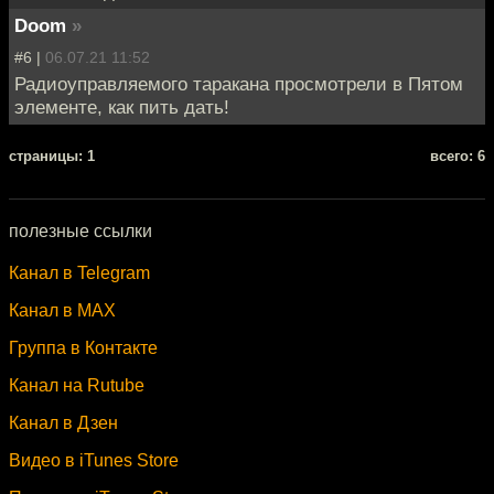
Doom
»
#6 |
06.07.21 11:52
Радиоуправляемого таракана просмотрели в Пятом
элементе, как пить дать!
cтраницы: 1
всего: 6
полезные ссылки
Канал в Telegram
Канал в MAX
Группа в Контакте
Канал на Rutube
Канал в Дзен
Видео в iTunes Store