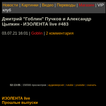
Новости
|
Картинки
|
Видео
|
Переводы
|
Магазин
|
VIP
клуб
Дмитрий "Гоблин" Пучков и Александр
Цыпкин - ИЗОЛЕНТА live #483
03.07.21 16:01
|
Goblin
|
2 комментария
02:13:05
|
156566 просмотров
|
аудиоверсия
|
rutube
|
youtube
|
скачать
ИЗОЛЕНТА live
Прошлые выпуски