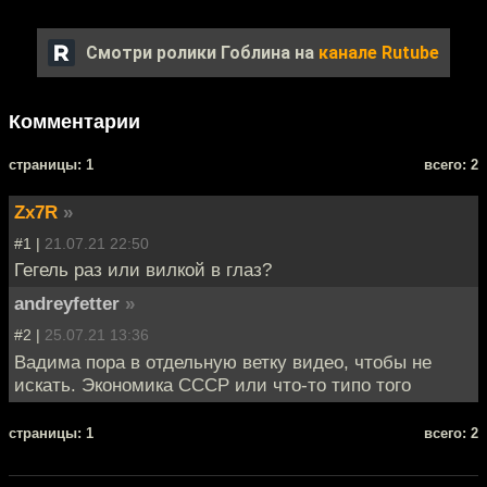
Смотри ролики Гоблина на
канале Rutube
Комментарии
cтраницы: 1
всего: 2
Zx7R
»
#1 |
21.07.21 22:50
Гегель раз или вилкой в глаз?
andreyfetter
»
#2 |
25.07.21 13:36
Вадима пора в отдельную ветку видео, чтобы не
искать. Экономика СССР или что-то типо того
cтраницы: 1
всего: 2