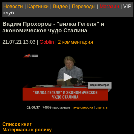
Новости
|
Картинки
|
Видео
|
Переводы
|
Магазин
|
VIP
клуб
Вадим Прохоров - "вилка Гегеля" и
экономическое чудо Сталина
21.07.21 13:03
|
Goblin
|
2 комментария
02:00:37
|
74969 просмотров
|
аудиоверсия
|
скачать
Список книг
Материалы к ролику