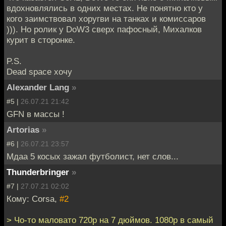
вдохновлялись в одних местах. Не понятно кто у
кого заимствовал хоругви на танках и комиссаров
))). Но ролик у DoW3 сверх пафосный, Михалков
курит в сторонке.
P.S.
Dead space хочу
Alexander Lang
»
#5 |
26.07.21 21:42
GFN в массы !
Artorias
»
#6 |
26.07.21 23:57
Мдаа 5 косых зажал футболист, нет слов...
Thunderbringer
»
#7 |
27.07.21 02:02
Кому: Corsa,
#2
> Чо-то маловато 720p на 7 дюймов. 1080p в самый