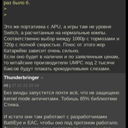
раз было б.
>
>
Это же портативка с APU, а игры там не уровня
Switch, а расчитанные на нормальные компы.
Соответственно выбор между 1080p с тормозами и
720p с полной скоростью. Плюс от этого жор
батарейки зависит очень сильно.
Если оно будет в наличии и по заявленным ценам,
то китайские производители UMPC под 2 тысячи
баксов будут плакать крокодиловыми слезами.
Thunderbringer
»
#8 |
27.07.21 02:09
Без винды запустится почти всё, что не защищено
kernel mode античитами. Тобишь 85% библиотеки
Стима.
И кстати они там работают с разработчиками
BattlEye и EAC, чтобы оно под протоном работало.