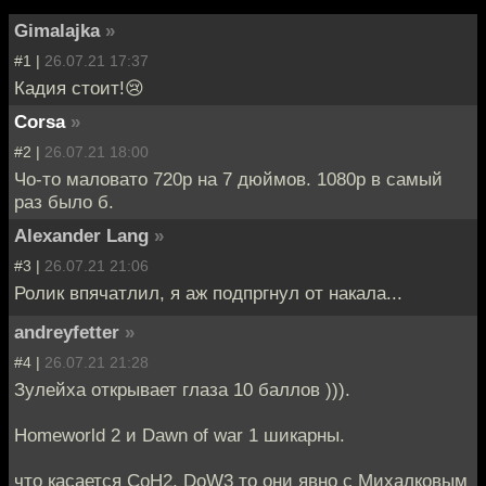
Gimalajka
»
#1 |
26.07.21 17:37
Кадия стоит!😢
Corsa
»
#2 |
26.07.21 18:00
Чо-то маловато 720p на 7 дюймов. 1080p в самый
раз было б.
Alexander Lang
»
#3 |
26.07.21 21:06
Ролик впячатлил, я аж подпргнул от накала...
andreyfetter
»
#4 |
26.07.21 21:28
Зулейха открывает глаза 10 баллов ))).
Homeworld 2 и Dawn of war 1 шикарны.
что касается CoH2, DoW3 то они явно с Михалковым