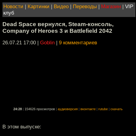
Новости
|
Картинки
|
Видео
|
Переводы
|
Магазин
|
VIP
клуб
Dead Space вернулся, Steam-консоль,
Company of Heroes 3 и Battlefield 2042
26.07.21 17:00
|
Goblin
|
9 комментариев
24:28
|
154626 просмотров
|
аудиоверсия
|
вконтакте
|
rutube
|
скачать
В этом выпуске: