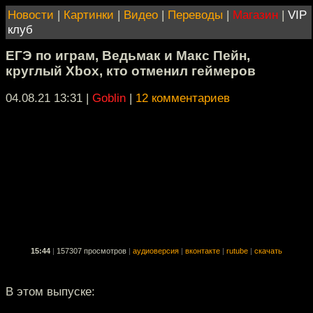
Новости
|
Картинки
|
Видео
|
Переводы
|
Магазин
|
VIP
клуб
ЕГЭ по играм, Ведьмак и Макс Пейн,
круглый Xbox, кто отменил геймеров
04.08.21 13:31
|
Goblin
|
12 комментариев
15:44
|
157307 просмотров
|
аудиоверсия
|
вконтакте
|
rutube
|
скачать
В этом выпуске: