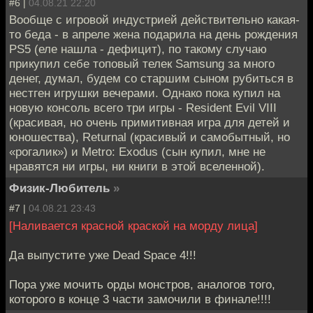
#6 |
04.08.21 22:20
Вообще с игровой индустрией действительно какая-
то беда - в апреле жена подарила на день рождения
PS5 (еле нашла - дефицит), по такому случаю
прикупил себе топовый телек Samsung за много
денег, думал, будем со старшим сыном рубиться в
нестген игрушки вечерами. Однако пока купил на
новую консоль всего три игры - Resident Evil VIII
(красивая, но очень примитивная игра для детей и
юношества), Returnal (красивый и самобытный, но
«рогалик») и Metro: Exodus (сын купил, мне не
нравятся ни игры, ни книги в этой вселенной).
Физик-Любитель
»
#7 |
04.08.21 23:43
[Наливается красной краской на морду лица]
Да выпустите уже Dead Space 4!!!
Пора уже мочить орды монстров, аналогов того,
которого в конце 3 части замочили в финале!!!!