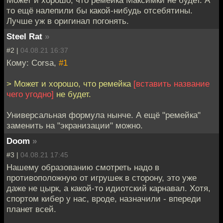
Может и хорошо, что ремейка Максимки не будет. А
то ещё налепили бы какой-нибудь отсебятины.
Лучше уж в оригинал погонять.
Steel Rat
»
#2 |
04.08.21 16:37
Кому: Corsa,
#1
> Может и хорошо, что ремейка
[вставить название
чего угодно]
не будет.
Универсальная формула нынче. А ещё "ремейка"
заменить на "экранизации" можно.
Doom
»
#3 |
04.08.21 17:45
Нашему образованию смотреть надо в
противоположную от игрушек в сторону, это уже
даже не цырк, а какой-то идиотский карнавал. Хотя,
спортом кибер у нас, вроде, назначили - впереди
планет всей.