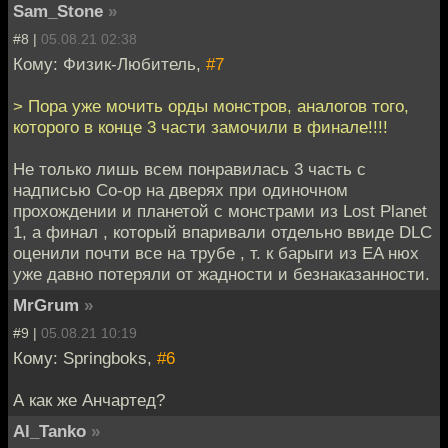
Sam_Stone
»
#8 |
05.08.21 02:38
Кому: Физик-Любитель,
#7
> Пора уже мочить орды монстров, аналогов того,
которого в конце 3 части замочили в финале!!!!
Не только лишь всем понравилась 3 часть с
надписью Co-op на дверях при одиночном
прохождении и планетой с монстрами из Lost Planet
1, а финал , который впаривали отдельно ввиде DLC
оценили почти все на трубе , т. к барыги из EA нюх
уже давно потеряли от жадности и безнаказанности.
MrGrum
»
#9 |
05.08.21 10:19
Кому: Springboks,
#6
А как же Анчартед?
Al_Tanko
»