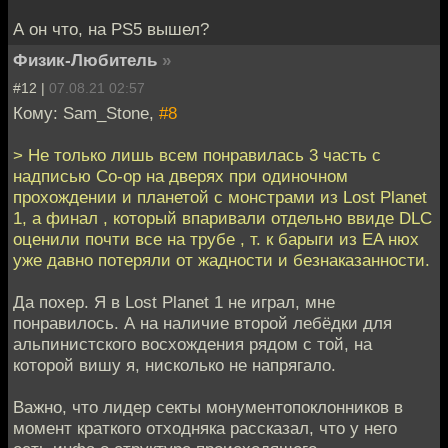
А он что, на PS5 вышел?
Физик-Любитель
»
#12 |
07.08.21 02:57
Кому: Sam_Stone,
#8
> Не только лишь всем понравилась 3 часть с
надписью Co-op на дверях при одиночном
прохождении и планетой с монстрами из Lost Planet
1, а финал , который впаривали отдельно ввиде DLC
оценили почти все на трубе , т. к барыги из EA нюх
уже давно потеряли от жадности и безнаказанности.
Да похер. Я в Lost Planet 1 не играл, мне
понравилось. А на наличие второй лебёдки для
альпинистского восхождения рядом с той, на
которой вишу я, нисколько не напрягало.
Важно, что лидер секты монументопоклонников в
момент краткого отходняка рассказал, что у него