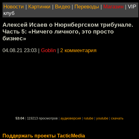
Новости
|
Картинки
|
Видео
|
Переводы
|
Магазин
|
VIP
клуб
Алексей Исаев о Нюрнбергском трибунале.
Часть 5: «Ничего личного, это просто
бизнес»
04.08.21 23:03
|
Goblin
|
2 комментария
53:04
|
119213 просмотров
|
аудиоверсия
|
rutube
|
youtube
|
скачать
Поддержать проекты TacticMedia