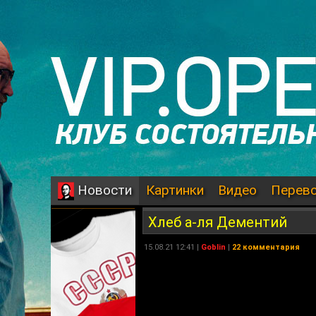
Картинки
Видео
Перев
Новости
Хлеб а-ля Дементий
15.08.21 12:41 |
Goblin
|
22 комментария