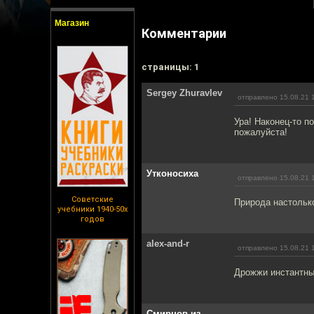
Магазин
Комментарии
cтраницы: 1
Sergey Zhuravlev
отправлено 15.08.21 
Ура! Наконец-то п
пожалуйста!
Утконосиха
отправлено 15.08.21 
Советские
Природа настолько
учебники 1940-50х
годов
alex-and-r
отправлено 15.08.21 
Дрожжи инстантные
Смирнов из