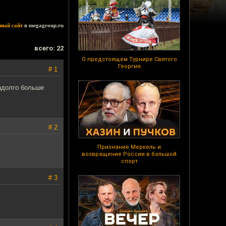
ный сайт
в megagroup.ru
всего: 22
О предстоящем Турнире Святого
Георгия
# 1
надолго больше
# 2
Признание Меркель и
возвращение России в большой
спорт
# 3