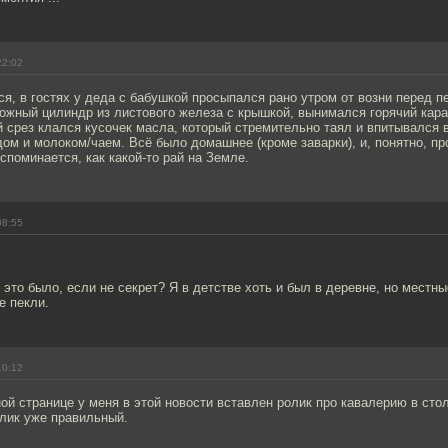
22:02
ся, в гостях у деда с бабушкой просыпался рано утром от возни перед пе
ожный цилиндр из листового железа с крышкой, вынимался горячий кара
й срез клался кусочек масла, который стремительно таял и впитывался в
ом и молоком/чаем. Всё было домашнее (кроме заварки), и, понятно, про
споминается, как какой-то рай на Земле.
08:55
 это было, если не секрет? Я в детстве хоть и был в деревне, но местн
е пекли.
10:12
ой странице у меня в этой новости вставлен ролик про кавалерию в сто
олик уже правильный.