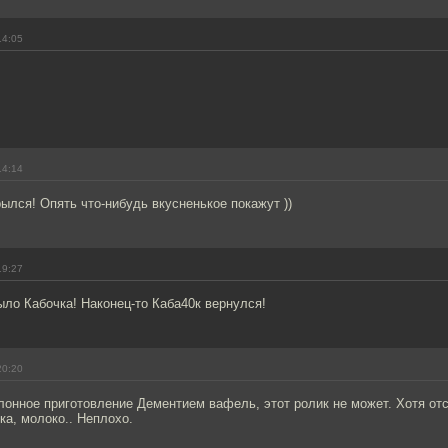
14:05
14:14
рылся! Опять что-нибудь вкусненькое покажут ))
19:27
ыло Кабочка! Наконец-то Каба40к вернулся!
20:20
лонное приготовление Дементием вафель, этот ролик не может. Хотя от
ка, молоко.. Неплохо.