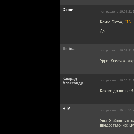
Doom
отправлено 16.08.21 
Кому: Slawa,
#16
Да.
Emina
отправлено 16.08.21 
Урра! Кабачок отк
Камрад
отправлено 16.08.21 
Александр
Как же давно не б
R_M
отправлено 16.08.21 
Увы. Забороть эта
предостаточно: му