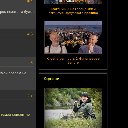
# 4
Атака БПЛА на Геленджик и
ос позвть, и будет
открытие Ормузского пролива
# 5
Клеопатра, часть 2: финансовое
# 6
болото
емой совсем не
Картинки
# 7
 темой совсем не