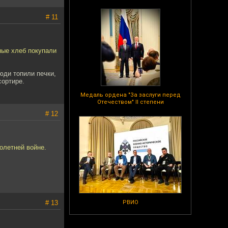
# 11
тные хлеб покупали
юди топили печки,
сортире.
Медаль ордена "За заслуги перед
Отечеством" II степени
# 12
олетней войне.
# 13
РВИО