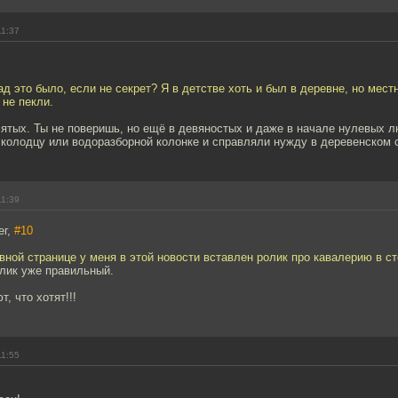
11:37
ад это было, если не секрет? Я в детстве хоть и был в деревне, но мес
 не пекли.
ятых. Ты не поверишь, но ещё в девяностых и даже в начале нулевых л
 колодцу или водоразборной колонке и справляли нужду в деревенском 
11:39
ег,
#10
вной странице у меня в этой новости вставлен ролик про кавалерию в ст
олик уже правильный.
, что хотят!!!
11:55