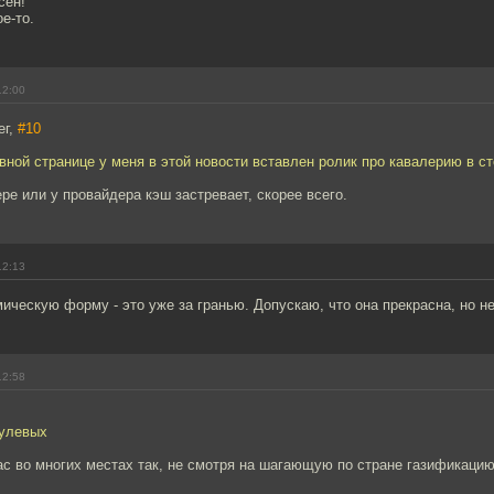
сен!
ое-то.
12:00
ег,
#10
вной странице у меня в этой новости вставлен ролик про кавалерию в ст
ере или у провайдера кэш застревает, скорее всего.
12:13
мическую форму - это уже за гранью. Допускаю, что она прекрасна, но не
12:58
нулевых
ас во многих местах так, не смотря на шагающую по стране газификацию