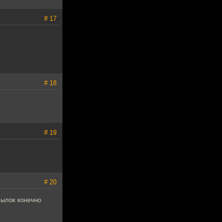
# 17
# 18
# 19
# 20
сылок конечно