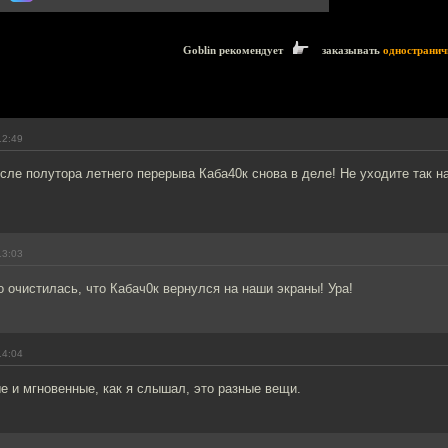
Goblin рекомендует
заказывать
одностранич
12:49
осле полутора летнего перерыва Каба40к снова в деле! Не уходите так 
13:03
 очистилась, что Кабач0к вернулся на наши экраны! Ура!
14:04
 и мгновенные, как я слышал, это разные вещи.