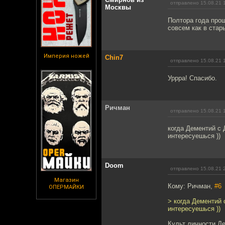
отправлено 15.08.21 
Москвы
Полтора года прош
совсем как в стар
Империя ножей
Chin7
отправлено 15.08.21 
Уррра! Спасибо.
Ричман
отправлено 15.08.21 
когда Дементий с 
интересуешься ))
Doom
отправлено 15.08.21 
Магазин
Кому: Ричман,
#6
ОПЕРМАЙКИ
> когда Дементий 
интересуешься ))
Культ личности Де