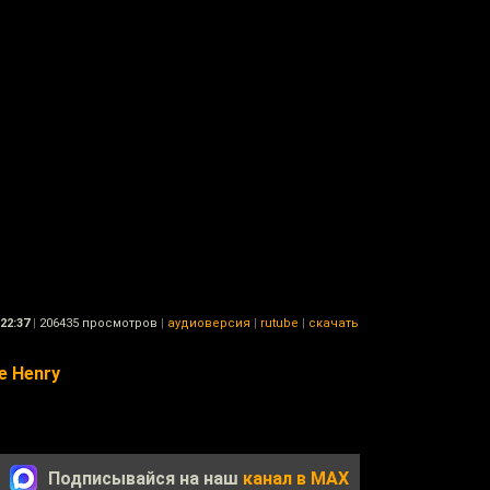
22:37
|
206435 просмотров
|
аудиоверсия
|
rutube
|
скачать
e Henry
Подписывайся на наш
канал в MAX