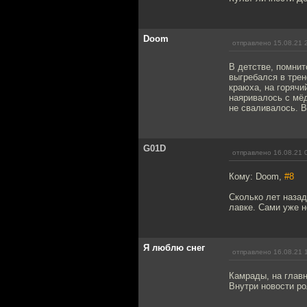
Doom
отправлено 15.08.21 
В детстве, помнит
выгребался в трен
краюха, на горячи
наяривалось с мёд
не сваливалось. В
G01D
отправлено 16.08.21 
Кому: Doom,
#8
Сколько лет назад
лавке. Сами уже н
Я люблю снег
отправлено 16.08.21 
Камрады, на главн
Внутри новости р