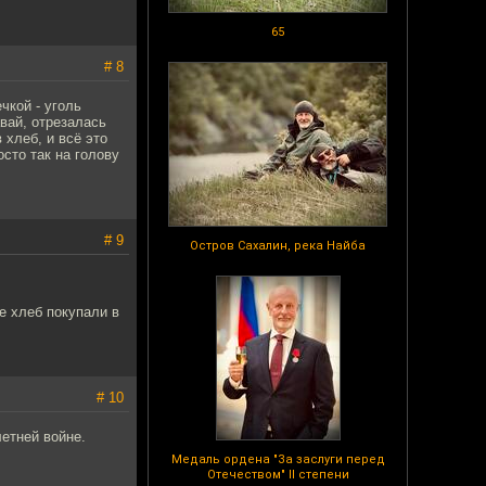
65
# 8
чкой - уголь
вай, отрезалась
 хлеб, и всё это
сто так на голову
# 9
Остров Сахалин, река Найба
ые хлеб покупали в
# 10
летней войне.
Медаль ордена "За заслуги перед
Отечеством" II степени