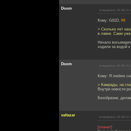
Doom
отправлено 16.08.21 
Кому: G01D,
#9
> Сколько лет наз
в лавке. Сами уже
Начало восьмидес
ходили за водой к
Doom
отправлено 16.08.21 
Кому: Я люблю сн
> Камрады, на гла
Внутри новости р
Безобразие, делают
valtazar
отправлено 16.08.21 
[плачет]