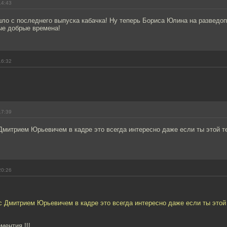
14:43
ло с последнего выпуска кабачка! Ну теперь Бориса Юлина на разведопр
ые добрые времена!
16:32
17:39
Дмитрием Юрьевичем в кадре это всегда интересно даже если ты этой т
20:26
с Дмитрием Юрьевичем в кадре это всегда интересно даже если ты этой
ментия !!!