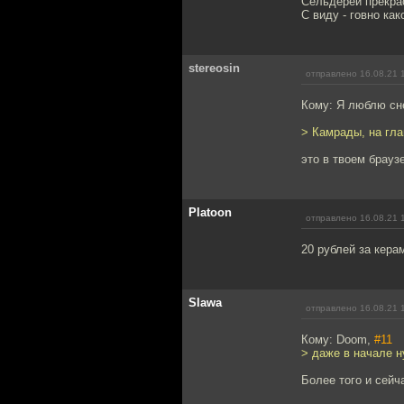
Сельдерей прекра
С виду - говно как
stereosin
отправлено 16.08.21 
Кому: Я люблю сн
> Камрады, на гла
это в твоем брауз
Platoon
отправлено 16.08.21 
20 рублей за кера
Slawa
отправлено 16.08.21 
Кому: Doom,
#11
> даже в начале 
Более того и сейч