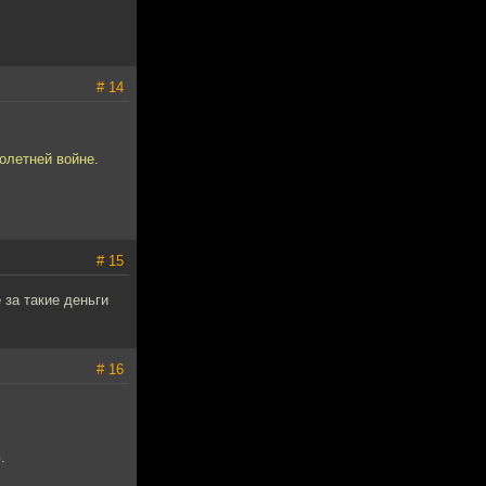
# 14
олетней войне.
# 15
 за такие деньги
# 16
.