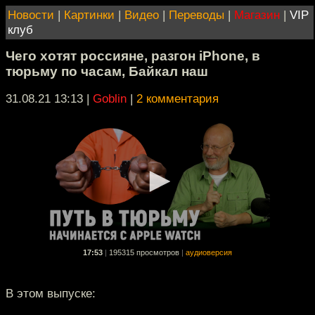
Новости
|
Картинки
|
Видео
|
Переводы
|
Магазин
|
VIP
клуб
Чего хотят россияне, разгон iPhone, в
тюрьму по часам, Байкал наш
31.08.21 13:13
|
Goblin
|
2 комментария
17:53
|
195315 просмотров
|
аудиоверсия
В этом выпуске: