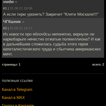
vwdw
»
#1 |
31.08.21 18:06
А если гирю уронить? Закричит "Кляти Москали!!!"
ЧГКшник
»
#2 |
31.08.21 19:17
Из новости про яблоч0сы непонятно, вернули ли
наркобарыге нечестно отжатые полмиллиона? И как
в дальнейшем сложилась судьба этого героя
капиталистического труда и сбытчика американских
мечт.
cтраницы: 1
всего: 2
полезные ссылки
Канал в Telegram
Канал в MAX
Группа в Контакте