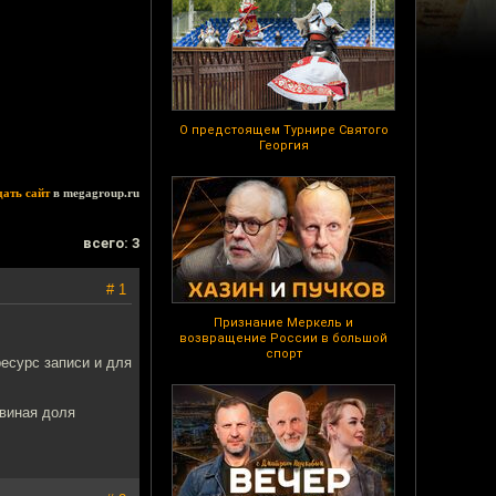
О предстоящем Турнире Святого
Георгия
дать сайт
в megagroup.ru
всего: 3
# 1
Признание Меркель и
возвращение России в большой
спорт
ресурс записи и для
ьвиная доля