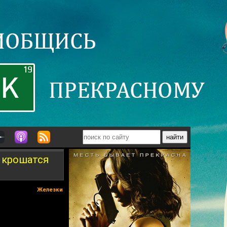
, крошатся
Железки