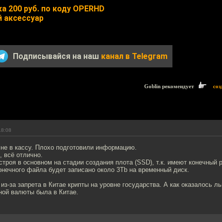
а 200 руб. по коду OPERHD
 аксессуар
Подписывайся на наш
канал в Telegram
Goblin рекомендует
соз
18:08
 не в кассу. Плохо подготовили информацию.
, всё отлично.
строя в основном на стадии создания плота (SSD), т.к. имеют конечный 
нечного файла будет записано около 3Tb на временный диск.
из-за запрета в Китае крипты на уровне государства. А как оказалось л
ной валюты была в Китае.