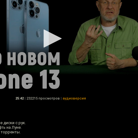
25:42
|
232215 просмотров
|
аудиоверсия
 диски с рук.
ть на Луне.
и торренты.