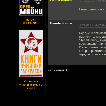
отправлено 15.09.21 
Немедленно заказ
Магазин
ОПЕРМАЙКИ
Thunderbringer
отправлено 15.09.21 
Б/у диски покупат
исключительно для
SteamLibrary), ку
своп опасно - при
И криптовалюты ту
которая работала
отредактировать н
cтраницы: 1
Советские
учебники 1940-50х
годов