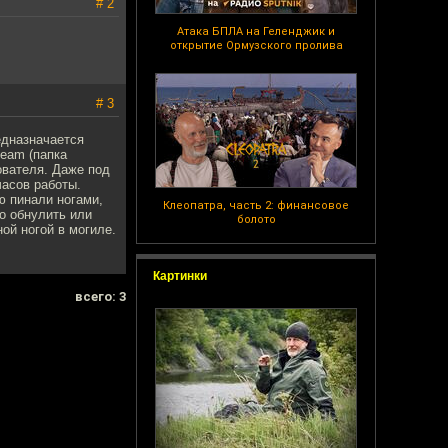
# 2
Атака БПЛА на Геленджик и
открытие Ормузского пролива
# 3
едназначается
team (папка
ователя. Даже под
часов работы.
ю пинали ногами,
Клеопатра, часть 2: финансовое
о обнулить или
болото
ой ногой в могиле.
Картинки
всего: 3