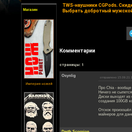
TWS-наушники CGPods. Скидк
Магазин
Выбрать добротный мужской
Комментарии
cтраницы: 1
Osynlig
отправлено 15.09.21 
Империя ножей
Про Chia - вообще
Ничего не сыпется
Диски выходят из 
создания 100GB ко
Отскок произошёл 
майнеров для дан
Darth Scorpion