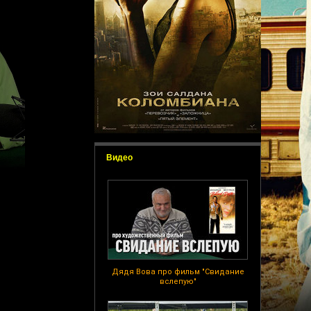
Видео
Дядя Вова про фильм "Свидание
вслепую"