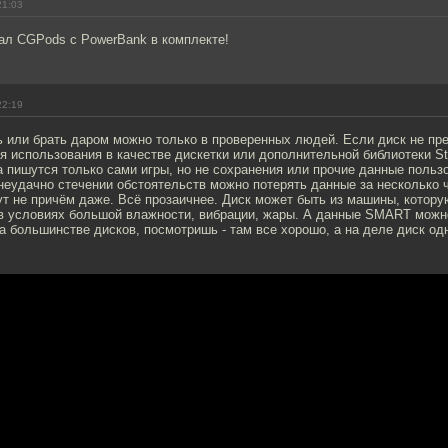
21:03
ал CGPods с PowerBank в комплекте!
22:19
ь или брать даром можно только в проверенных людей. Если диск не пр
 использования в качестве дискетки или дополнительной библиотеки S
да пишутся только сами игры, но не сохранения или прочие данные польз
 неудачно стечении обстоятельств можно потерять данные за несколько 
т не причём даже. Всё прозаичнее. Диск может быть из машины, котору
 в условиях большой влажности, вибрации, жары. А данные SMART можн
а большинстве дисков, посмотришь - там все хорошо, а на деле диск одн