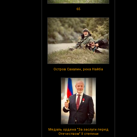
65
Остров Сахалин, река Найба
Медаль ордена "За заслуги перед
Отечеством" II степени