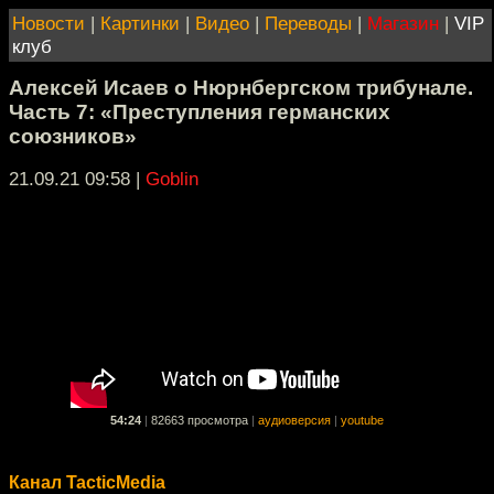
Новости
|
Картинки
|
Видео
|
Переводы
|
Магазин
|
VIP
клуб
Алексей Исаев о Нюрнбергском трибунале.
Часть 7: «Преступления германских
союзников»
21.09.21 09:58
|
Goblin
54:24
|
82663 просмотра
|
аудиоверсия
|
youtube
Канал TacticMedia