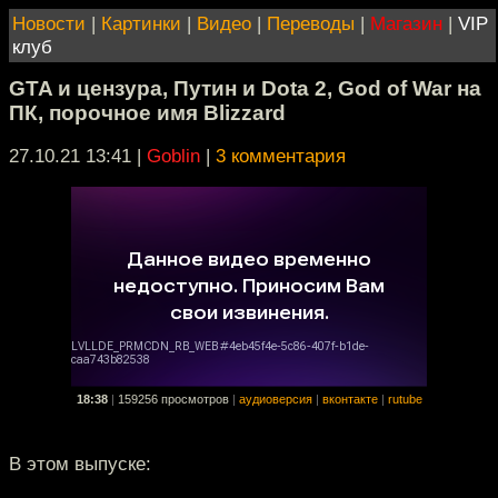
Новости
|
Картинки
|
Видео
|
Переводы
|
Магазин
|
VIP
клуб
GTA и цензура, Путин и Dota 2, God of War на
ПК, порочное имя Blizzard
27.10.21 13:41
|
Goblin
|
3 комментария
18:38
|
159256 просмотров
|
аудиоверсия
|
вконтакте
|
rutube
В этом выпуске: