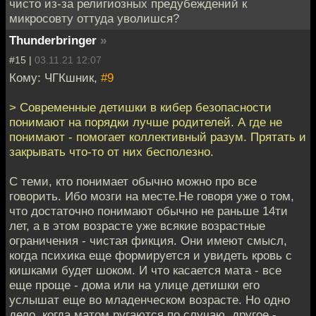
чисто из-за религиозных предубеждений к
микросовту оттуда уволишся?
Thunderbringer
»
#15 |
03.11.21 12:07
Кому: ЧГКшник,
#9
> Современные детишки в кибер безопасности
понимают на порядки лучше родителей. А где не
понимают - помогает коллективный разум. Прятать и
закрывать что-то от них бесполезно.
С теми, кто понимает обычно можно про все
говорить. Ибо мозги на месте.Не говоря уже о том,
что достаточно понимают обычно не раньше 14ти
лет, а в этом возрасте уже всякие возрастные
ограничения - чистая фикция. Они имеют смысл,
когда психика еще формируется и увидеть кровь с
кишками будет шоком. И что касается мата - все
еще проще - дома или на улице детишки его
услышат еще во младенческом возрасте. Но одно
дело, когда матом ругаются по случаю, другое -