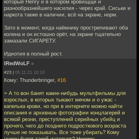
который Henry и в котором кровищщи и
разнообразнейшего насилия - через край. Сиськи и
наркота также в наличии, всё на экране, норм.
Зато в момент, когда наёмнику простреливают оба
колена и он истошно орёт, на экране тщательно
замазали СИГАРЕТУ.
Идиотия в полный рост.
IRedWoLF
»
#23 |
05.11.21 10:10
Кому: Thunderbringer,
#16
> А то вон банят какие-нибудь мультфильмы для
взрослых, в которых тыкают мечом и о ужас -
капелька крови, но при в интернете можно найти
описания и архивные фотографии концлагерей и
всякой резни, преступлений серийных убийц и
прочего, чего до позднего подросткового возраста
лучше не показывать. Все тоже убирать? Кому
нужен будет такой интернет? Никому.