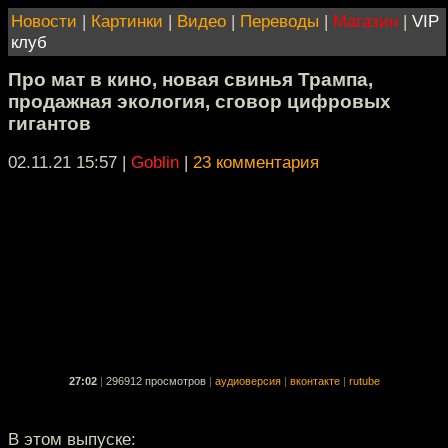
Новости
|
Картинки
|
Видео
|
Переводы
|
Магазин
|
VIP
клуб
Про мат в кино, новая свинья Трампа,
продажная экология, сговор цифровых
гигантов
02.11.21 15:57
|
Goblin
|
23 комментария
27:02
|
296912 просмотров
|
аудиоверсия
|
вконтакте
|
rutube
В этом выпуске: