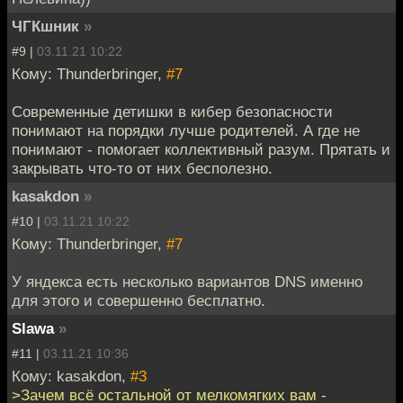
ЧГКшник
»
#9 |
03.11.21 10:22
Кому: Thunderbringer,
#7
Современные детишки в кибер безопасности
понимают на порядки лучше родителей. А где не
понимают - помогает коллективный разум. Прятать и
закрывать что-то от них бесполезно.
kasakdon
»
#10 |
03.11.21 10:22
Кому: Thunderbringer,
#7
У яндекса есть несколько вариантов DNS именно
для этого и совершенно бесплатно.
Slawa
»
#11 |
03.11.21 10:36
Кому: kasakdon,
#3
>Зачем всё остальной от мелкомягких вам -