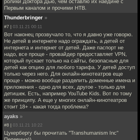
ролики Доктора Дью, чем оставлю их наедине с
Первым каналом и прочими НТВ.
Thunderbringer
»
#7 |
03.11.21 00:11
Вот наконец прозвучало то, что я давно уже говорю.
Не детей в интернете надо ограждать, а детей от
интернета и интернет от детей. Даже паспорт не
надо, все проще - провайдер предоставляет VPN,
который пускает только на сайты, безопасные для
детей как опцию для любого тарифа. У детей доступ
только через него. Для онлайн-кинотеатров еще
проще - можно вообще разделить доменные имена и
приложения - одно для всех, другое - только для
детишек. Есть, например YouTube Kids. Вот по тому
же принципу. А еще у многих онлайн-кинотеатров
стоит 18+ - какая тогда проблема?
ayaks
»
#8 |
03.11.21 10:22
Цукербергу бы прочитать "Transhumanism Inc"
Пелевина))