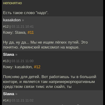
непонятно
Есть такое слово "надо".
kasakdon
»
#12 |
03.11.21 10:41
Кому: Slawa,
#11
Ну да, ну да... Мы не ищем лёгких путей. Это
понятно. Армянский комсомол на марше.
Slawa
»
#13 |
03.11.21 11:00
Кому: kasakdon,
#12
Поясняю для детей. Вот работаешь ты в большой
конторе, и является там напримеркорпоративным
средством связи тимс или скайп, ты
Slawa
»
#14 |
03.11.21 11:02