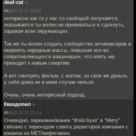
deaf-cat
»
#4 |
02.11.21 20:34
интересно как то у нас со свободой получается,
оказывается ты волен не прививаться и сдохнуть,
заражая всех окружающих.
Так же ты волен создать сообщество антиваксеров и
окормять народные массы, повышая кол-во
сопротивляющихся вакцинации, что опять же,
приводит к новым смертям.
А вот смотреть фильм, с матом, за свои же деньги,
у себя дома ни в коем случае нельзя.
Очень, очень интересный подход.
Кваздопил
»
#5 |
02.11.21 21:14
Очевидно, переименование "Фэйсбука" в "Мету"
связано с переходом совета директоров компании с
кокаина на МЕТАмфетамин.