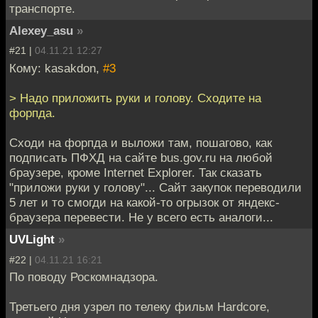
транспорте.
Alexey_asu
»
#21 |
04.11.21 12:27
Кому: kasakdon,
#3
> Надо приложить руки и голову. Сходите на
форпда.
Сходи на форпда и выложи там, пошагово, как
подписать ПФХД на сайте bus.gov.ru на любой
браузере, кроме Internet Explorer. Так сказать
"приложи руки у голову"... Сайт закупок переводили
5 лет и то смогди на какой-то огрызок от яндекс-
браузера перевести. Не у всего есть аналоги...
UVLight
»
#22 |
04.11.21 16:21
По поводу Роскомнадзора.
Третьего дня узрел по телеку фильм Hardcore,