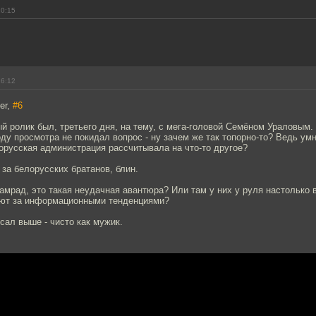
10:15
16:12
er,
#6
й ролик был, третьего дня, на тему, с мега-головой Семёном Ураловым
ду просмотра не покидал вопрос - ну зачем же так топорно-то? Ведь ум
орусская администрация рассчитывала на что-то другое?
 за белорусских братанов, блин.
амрад, это такая неудачная авантюра? Или там у них у руля настолько в
ают за информационными тенденциями?
исал выше - чисто как мужик.