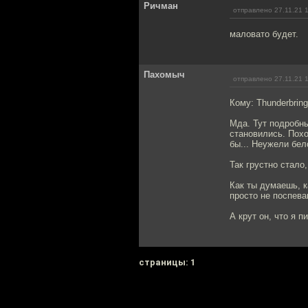
Ричман
отправлено 27.11.21 
маловато будет.
Пахомыч
отправлено 27.11.21 
Кому: Thunderbring
Мда. Тут подробны
становились. Похо
бы... Неужели бел
Так грустно стало,
Как ты думаешь, к
просто не поспев
А крут он, что я п
cтраницы: 1