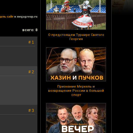
дать сайт
в megagroup.ru
всего: 8
О предстоящем Турнире Святого
Георгия
# 1
# 2
Признание Меркель и
возвращение России в большой
спорт
# 3