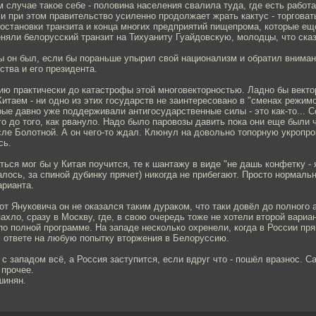
м случае такое себе - половина населения свалила туда, где есть работ
и при этом правительство усиленно продолжает жрать кактус - торгова
остановки транзита и конца многих предприятий пищепрома, которые ещ
няли белорусский транзит на Тихуаниту Гуайдовскую, молодцы, что сказ
ы он был, если бы пораньше упырил свой национализм и обратил вниман
ства и его президента.
ию практически до катастрофы этой многовекторностью. Ладно бы векто
итаем - ни одно из этих государств не заинтересовано в "сменах режим
рые давно уже поддерживали антигосударственные силы - это как-то... С
о до того, как рвануло. Надо было паровозы давить пока они еще были 
ле Болотной. А он чего-то ждал. Клюнул на довольно топорную укропро
сь.
аться мог бы у Китая поучится, те к шантажу в виде "не дашь конфетку - 
залось, за спиной дубинку прячет) никогда не прибегают. Просто нормаль
арианта.
от Януковича он не оказался таким дураком, что таки довёл до полного 
ахло, сразу в Москву, где, в свою очередь тоже не хотели второй вариа
по полной программе. На западе несколько охренели, когда в России пр
м ответе на любую попытку вторжения в Белоруссию.
о с западом всё, а Россия заступится, если вдруг что - пошёл вразнос. С
 прочее.
шинян.