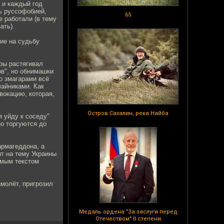
а и каждый год
ть руссофобией,
65
е работали (в тему
ать).
ие на судьбу
ры растягивал
ов", но обнимашки
о змагарами всё
чайниками. Как
вокацию, которая,
Остров Сахалин, река Найба
я уйду к соседу"
но торгуются до
армагеддона, а
нт на тему Украины
ямым текстом
амолёт, пригрозил
Медаль ордена "За заслуги перед
Отечеством" II степени