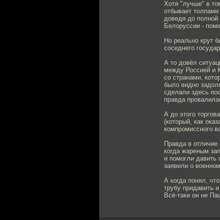
Хотя "лучше" в то
отбывает толпами 
доведя до полной 
Белоруссии - поме
Но реально крут б
соседнего государ
А то довёл ситуац
между Россией и К
со странами, кото
было видно задолг
сделали здесь пос
правда провалила
А до этого торгов
(который, как ока
компромиссного в
Правда в отличие 
когда жареным зап
и помогли давить 
заявили о военно
А когда понял, чт
трубу придавить и
Всё-таки он не Па