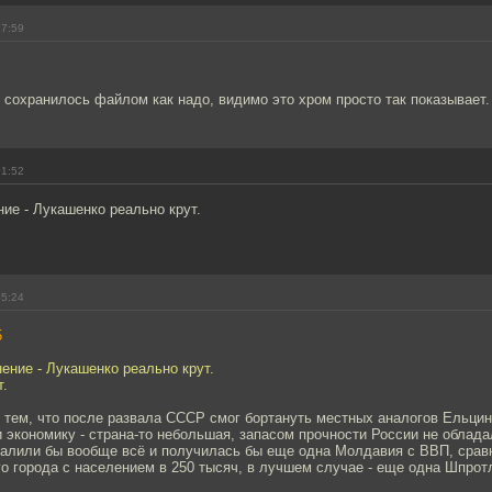
17:59
сохранилось файлом как надо, видимо это хром просто так показывает.
01:52
ие - Лукашенко реально крут.
05:24
5
ение - Лукашенко реально крут.
т.
 тем, что после развала СССР смог бортануть местных аналогов Ельцин
экономику - страна-то небольшая, запасом прочности России не облада
звалили бы вообще всё и получилась бы еще одна Молдавия с ВВП, сра
о города с населением в 250 тысяч, в лучшем случае - еще одна Шпрот