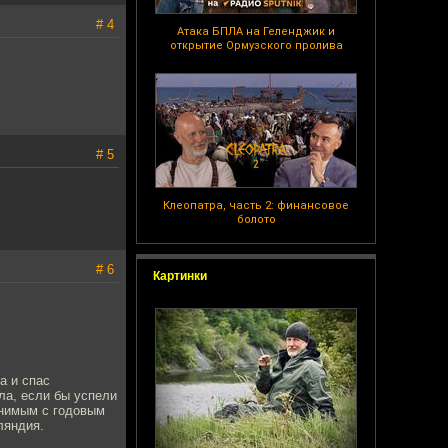
# 4
Атака БПЛА на Геленджик и
открытие Ормузского пролива
# 5
Клеопатра, часть 2: финансовое
болото
# 6
Картинки
а и спас
ла, если бы успели
внимым с годовым
ляндия.