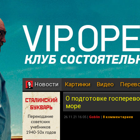
Картинки
Видео
Перев
Новости
О подготовке госперево
море
26.11.21 16:05 |
Goblin
|
8 комментариев