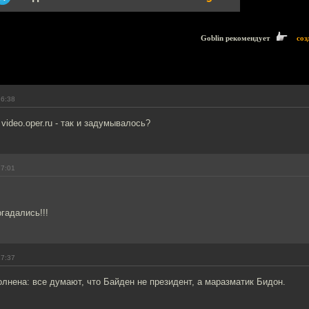
Goblin рекомендует
соз
16:38
video.oper.ru - так и задумывалось?
17:01
огадались!!!
17:37
олнена: все думают, что Байден не президент, а маразматик Бидон.