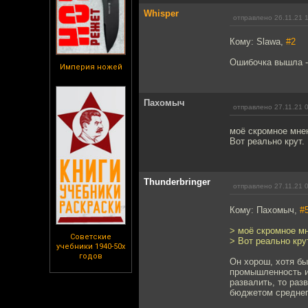
Whisper
отправлено 26.11.21 
Кому: Slawa,
#2
Ошибочка вышла - 
Империя ножей
Пахомыч
отправлено 27.11.21 
моё скромное мнен
Вот реально крут.
Thunderbringer
отправлено 27.11.21 
Кому: Пахомыч,
#
> моё скромное мн
Советские
> Вот реально кру
учебники 1940-50х
годов
Он хорош, хотя бы
промышленность и 
развалить, то ра
бюджетом среднег