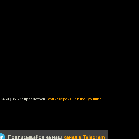
14:23
|
365787 просмотров
|
аудиоверсия
|
rutube
|
youtube
Подписывайся на наш
канал в Telegram