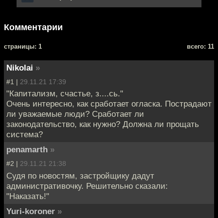
Комментарии
cтраницы: 1
всего: 11
Nikolai
»
#1 |
29.11.21 17:39
"Капитализм, счастье, з....сь."
Очень интересно, как сработает огласка. Пострадают
ли уважаемые люди? Сработает ли
законодательство, как нужно? Должна ли прощать
система?
penamarth
»
#2 |
29.11.21 21:38
Судя по новостям, застройщику дадут
административочку. Решительно сказали:
"Наказать!"
Yuri-koroner
»