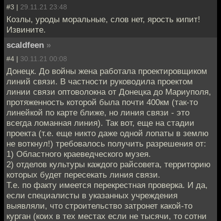
#3 |
29.11.21 23:48
Козлы, уроды моральные, слов нет, ярость кипит!
Извините.
scaldfeen
»
#4 |
30.11.21 00:08
Донецк. До войны жена работала проектировщиком
линий связи. В частности руководила проектом
линии связи оптоволокна от Донецка до Мариуполя,
протяженность которой была почти 400км (так-то
линейкой по карте ближе, но линия связи - это
всегда ломанная линия). Так вот, еще на стадии
проекта (т.е. еще никто даже одной лопаты в землю
не воткнул!) требовалось получить разрешения от:
1) Областного краеведческого музея.
2) отделов культуры каждого райсовета, территорию
которых будет пересекать линия связи.
Т.е. по факту имеется перекрестная проверка. И да,
если специалисты в указанных учреждения
выявляли, что строительство затронет какой-то
курган (коих в тех местах если не тысячи, то сотни