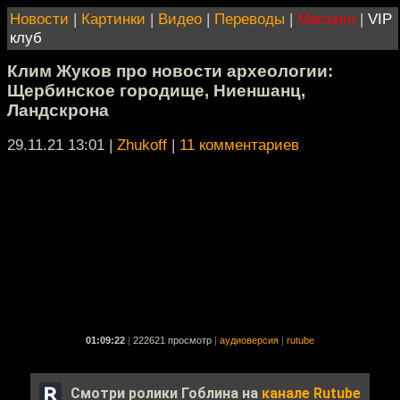
Новости
|
Картинки
|
Видео
|
Переводы
|
Магазин
|
VIP
клуб
Клим Жуков про новости археологии:
Щербинское городище, Ниеншанц,
Ландскрона
29.11.21 13:01
|
Zhukoff
|
11 комментариев
01:09:22
|
222621 просмотр
|
аудиоверсия
|
rutube
Смотри ролики Гоблина на
канале Rutube