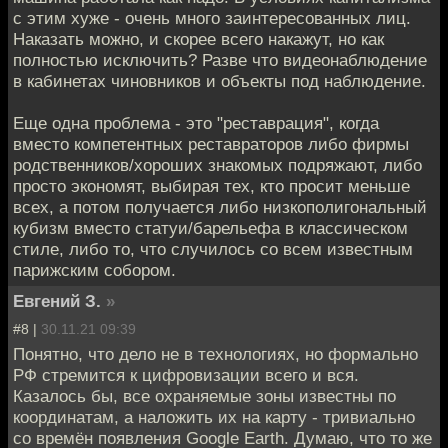
с этим хуже - очень много заинтересованных лиц.
Наказать можно, и скорее всего накажут, но как
полностью исключить? Разве что видеонаблюдение
в кабинетах чиновников и объекты под наблюдение.
Еще одна проблема - это "реставрация", когда
вместо компетентных реставраторов либо фирмы
родственников/хороших знакомых подряжают, либо
просто экономят, выбирая тех, кто просит меньше
всех, а потом получается либо низкополигональный
кубизм вместо статуи/барельефа в классическом
стиле, либо то, что случилось со всем известным
парижским собором.
Евгений З.
»
#8 |
30.11.21 09:39
Понятно, что дело не в технологиях, но формально
РФ стремится к цифровизации всего и вся.
Казалось бы, все охраняемые зоны известны по
координатам, а наложить их на карту - тривиально
со времён появления Google Earth. Думаю, что то же