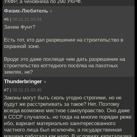
УКФР, а чиновника по 290 УКРФ.
Физик-Любитель
»
#6 |
30.11.21 03:34
Зачем Фунт?
Есть тот, кто дал разрешение на строительство в
охранной зоне.
Вроде это даже похлеще чем дать разрешение на
строительство коттедного посёлка на пахотных
землях, не?
Thunderbringer
»
#7 |
30.11.21 03:45
Законы могут быть сколь угодно строгими, но не
будут же расстреливать за такое? Нет. Поэтому
всегда возможно местное самоуправство. Оно даже
в СССР случалось, но тогда на многие порядки реже
ибо, вариант материально заинтересованного
частного лица был исключён, а государственная
машина работала как надо. В условиях капитализма