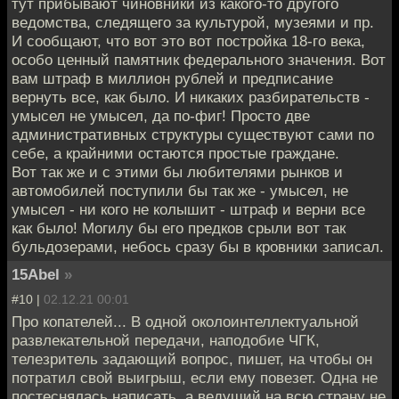
тут прибывают чиновники из какого-то другого
ведомства, следящего за культурой, музеями и пр.
И сообщают, что вот это вот постройка 18-го века,
особо ценный памятник федерального значения. Вот
вам штраф в миллион рублей и предписание
вернуть все, как было. И никаких разбирательств -
умысел не умысел, да по-фиг! Просто две
административных структуры существуют сами по
себе, а крайними остаются простые граждане.
Вот так же и с этими бы любителями рынков и
автомобилей поступили бы так же - умысел, не
умысел - ни кого не колышит - штраф и верни все
как было! Могилу бы его предков срыли вот так
бульдозерами, небось сразу бы в кровники записал.
15Abel
»
#10 |
02.12.21 00:01
Про копателей... В одной околоинтеллектуальной
развлекательной передачи, наподобие ЧГК,
телезритель задающий вопрос, пишет, на чтобы он
потратил свой выигрыш, если ему повезет. Одна не
постеснялась написать, а ведущий на всю страну не