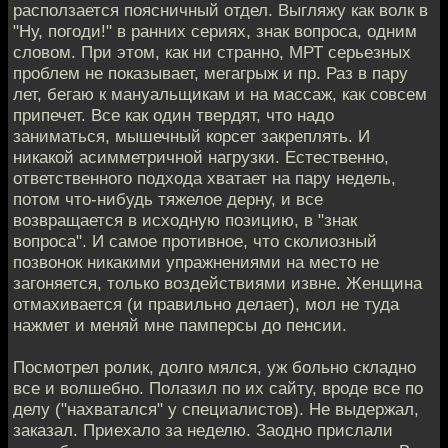
расползается поясничный отдел. Выгляжу как волк в
"Ну, погоди!" в ранних сериях, знак вопроса, одним
словом. При этом, как ни странно, МРТ серьезных
проблем не показывает, мегагрыж и пр. Раз в пару
лет, бегаю к мануальщикам и на массаж, как совсем
припечет. Все как один твердят, что надо
заниматься, мышечный корсет закреплять. И
никакой асимметричной нагрузки. Естественно,
ответственного подхода хватает на пару недель,
потом что-нибудь тяжелое дерну, и все
возвращается в исходную позицию, в "знак
вопроса". И самое противное, что сколиозный
позвонок никакими упражнениями на место не
загоняется, только воздействиями извне. Женщина
отмахивается (и правильно делает), мол не туда
нажмет и меняй мне памперсы до пенсии.
Посмотрел ролик, долго мялся, уж больно складно
все и волшебно. Полазил по их сайту, вроде все по
делу ("нахватался" у специалистов). Не выдержал,
заказал. Приехало за неделю. Заодно прислали