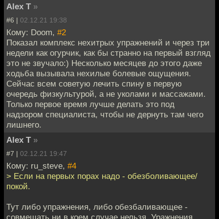
Alex T
»
#6 |
02.12.21 19:38
Кому: Doom,
#2
Показал комплекс нехитрых упражнений и через три
недели как огурчик, как бы странно на первый взгляд
это не звучало:) Несколько месяцев до этого даже
ходьба вызывала нехилые болевые ощущения.
Сейчас всем советую лечить спину в первую
очередь физкультурой, а не уколами и массажами.
Только первое время лучше делать это под
надзором специалиста, чтобы не дернуть там чего
лишнего.
Alex T
»
#7 |
02.12.21 19:47
Кому: ru_steve,
#4
> Если на первых порах надо - обезболивающее/
покой.
Тут либо упражнения, либо обезбаливающее -
совмещать ни в коем случае нельзя. Уражнения