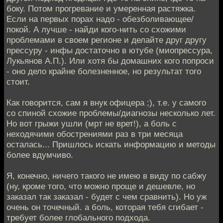
боку. Потом прогревание и умеренная растяжка.
Если на первых порах надо - обезболивающее/
покой. А лучше - найди кого-нить со схожими
проблемами в своем регионе и делайте друг другу
прессуру - инфы достаточно в ютубе (миопрессура,
Лукьянов А.П.). Или хотя бы домашних кого попроси
- оно дело крайне болезненное, но результат того
стоит.
Как говорится, сам я внук офицера ;), т.е. у самого
со спиной схожие проблемы/диагнозы несколько лет.
Но вот грыжи ушли (мрт не врет!), а боль с
неходячими обострениями раз в три месяца
осталась... Пришлось искать информацию и методы
более вдумчиво.
Я, конечно, ничего такого не имею в виду по сабжу
(ну, кроме того, что можно проще и дешевле, но
заказал так заказал - будет с чем сравнить). Но уж
очень он точечный. а боль, которая тебя сгибает -
требует более глобального подхода.