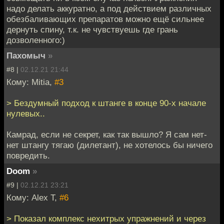
надо делать аккуратно, а под действием различных
обезбаливающих препаратов можно ещё сильнее
дернуть спину, т.к. не чувствуешь где грань
дозволенного:)
Пахомыч
»
#8 |
02.12.21 21:44
Кому: Mitia,
#3
> Бездумный подход к штанге в конце 90-х начале
нулевых..
Камрад, если не секрет, как так вышло? Я сам нет-
нет штангу тягаю (дилетант), не хотелось бы ничего
повредить.
Doom
»
#9 |
02.12.21 23:21
Кому: Alex T,
#6
> Показал комплекс нехитрых упражнений и через