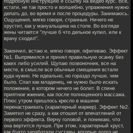
подробную инструкцию и ссылку на видео курс. Все,
кстати, не так просто и волшебно, упражнения нужно
делать до, во время и после процедуры. Занимаюсь.
Ощущения, мягко говоря, странные. Ничего не
хрустит, как у мануальщика на столе. Во взгляде
жены читается "лучше б что дельное купил, или к
врачу сходил".
Закончил, встаю и, мягко говоря, офигеваю. Эффект
№1. Выпрямился и принял правильную осанку без
каких либо усилий. Щупаю позвоночник, все на
месте, в смысле все обычные смещения встали
куда нужно. Не идеально, но гораздо лучше, чем
было. Спал как младенец, не нужно было искать
положение, в котором ничего не болит. В спине
приятное жжение, как после полноценного массажа.
Плюс утром пришлось кресло в машине
перенастраивать (характерный маркер). Эффект №2.
Заметил не сразу, а как отошел от впечатлений от
первого эффекта. Верчу головой, и понимаю, что
она вертится лучше. При этом, характерный хруст,
как будто заработали суставы, которые долго не