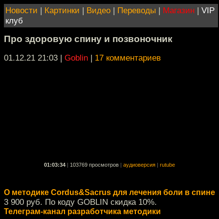
Новости
|
Картинки
|
Видео
|
Переводы
|
Магазин
|
VIP
клуб
Про здоровую спину и позвоночник
01.12.21 21:03
|
Goblin
|
17 комментариев
01:03:34
|
103769 просмотров
|
аудиоверсия
|
rutube
О методике Cordus&Sacrus для лечения боли в спине
3 900 руб. По коду GOBLIN скидка 10%.
Телеграм-канал разработчика методики