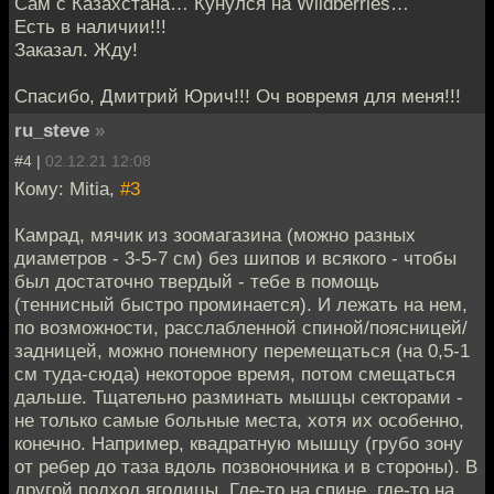
Сам с Казахстана… Кунулся на Wildberries…
Есть в наличии!!!
Заказал. Жду!
Спасибо, Дмитрий Юрич!!! Оч вовремя для меня!!!
ru_steve
»
#4 |
02.12.21 12:08
Кому: Mitia,
#3
Камрад, мячик из зоомагазина (можно разных
диаметров - 3-5-7 см) без шипов и всякого - чтобы
был достаточно твердый - тебе в помощь
(теннисный быстро проминается). И лежать на нем,
по возможности, расслабленной спиной/поясницей/
задницей, можно понемногу перемещаться (на 0,5-1
см туда-сюда) некоторое время, потом смещаться
дальше. Тщательно разминать мышцы секторами -
не только самые больные места, хотя их особенно,
конечно. Например, квадратную мышцу (грубо зону
от ребер до таза вдоль позвоночника и в стороны). В
другой подход ягодицы. Где-то на спине, где-то на