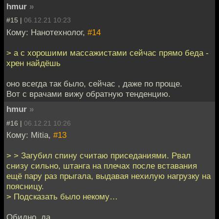
hmur
»
#15 |
06.12.21 10:23
Кому: Нанотехнолог,
#14
> а с хорошими массажистами сейчас прямо беда -
хрен найдёшь
оно всегда так было, сейчас , даже по проще.
Вот с врачами вижу обратную тенденцию.
hmur
»
#16 |
06.12.21 10:26
Кому: Mitia,
#13
> > Загубил спину считаю приседаниями. Рвал
снизу сильно, штанга на плечах после вставания
ещё пару раз прыгала, выдавая нехилую нагрузку на
поясницу.
> Подсказать было некому…
Обидно, да.