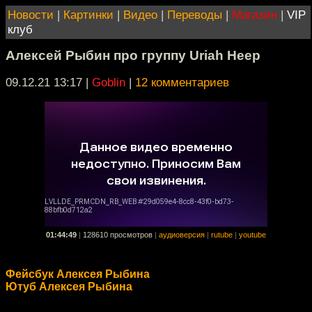
Новости
|
Картинки
|
Видео
|
Переводы
|
Магазин
|
VIP
клуб
Алексей Рыбин про группу Uriah Heep
09.12.21 13:17
|
Goblin
|
12 комментариев
01:44:49
|
128610 просмотров
|
аудиоверсия
|
rutube
|
youtube
Фейсбук Алексея Рыбина
Ютуб Алексея Рыбина