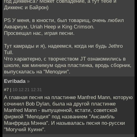
год Диккенса? Может совпадение, а тут тебе и
Диккенс и Байрон)
PS У меня, в юности, был товарищ, очень любил
Аквариум, Uriah Heep и King Crimson.
Просвещал нас, играя песни.
Тут камрады и я), надеемся, когда ни будь Jethro
Tull.
Что характерно, с творчеством JT ознакомились в
школе, как минимум одна пластинка, вродь сборник,
выпускалась на "Мелодии".
Evribada
»
#7 |
10.12.21 12:31
А главная песня на пластинке Manfred Mann, которую
сочинил Bob Dylan, была на другой пластинке
Manfred Mann - выпущенной, кстати, советской
фирмой "Мелодия" под названием "Ансамбль
Манфреда Мэнна". И называлась песня по-русски
"Могучий Куинн".