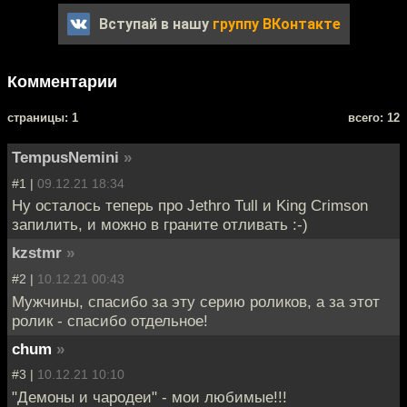
Вступай в нашу
группу ВКонтакте
Комментарии
cтраницы: 1
всего: 12
TempusNemini
»
#1 |
09.12.21 18:34
Ну осталось теперь про Jethro Tull и King Crimson
запилить, и можно в граните отливать :-)
kzstmr
»
#2 |
10.12.21 00:43
Мужчины, спасибо за эту серию роликов, а за этот
ролик - спасибо отдельное!
chum
»
#3 |
10.12.21 10:10
"Демоны и чародеи" - мои любимые!!!