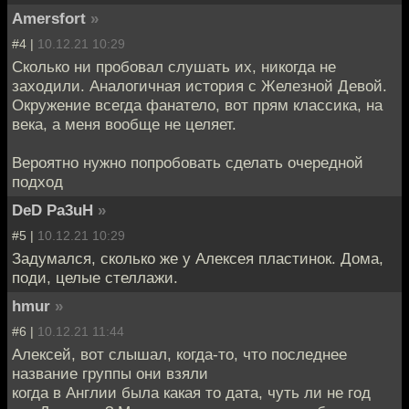
Amersfort
»
#4 |
10.12.21 10:29
Сколько ни пробовал слушать их, никогда не
заходили. Аналогичная история с Железной Девой.
Окружение всегда фанатело, вот прям классика, на
века, а меня вообще не целяет.
Вероятно нужно попробовать сделать очередной
подход
DeD Pa3uH
»
#5 |
10.12.21 10:29
Задумался, сколько же у Алексея пластинок. Дома,
поди, целые стеллажи.
hmur
»
#6 |
10.12.21 11:44
Алексей, вот слышал, когда-то, что последнее
название группы они взяли
когда в Англии была какая то дата, чуть ли не год