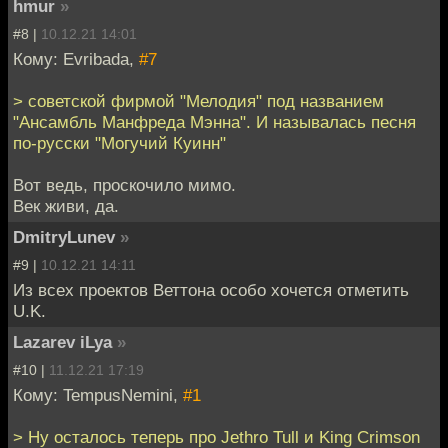
hmur
»
#8 |
10.12.21 14:01
Кому: Evribada,
#7
> советской фирмой "Мелодия" под названием
"Ансамбль Манфреда Мэнна". И называлась песня
по-русски "Могучий Куинн"
Вот ведь, проскочило мимо.
Век живи, да.
DmitryLunev
»
#9 |
10.12.21 14:11
Из всех проектов Веттона особо хочется отметить
U.K.
Lazarev iLya
»
#10 |
11.12.21 17:19
Кому: TempusNemini,
#1
> Ну осталось теперь про Jethro Tull и King Crimson