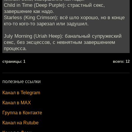
Child in Time (Deep Purple): страстный секс,
завершение как надо.
Starless (King Crimson): всё шло хорошо, но в конце
кто-то кого-то зарезал или задушил.
July Morning (Uriah Heep): банальный супружеский
секс, без эксцессов, с невнятным завершением
процесса.
cтраницы: 1
всего: 12
полезные ссылки
Канал в Telegram
Канал в MAX
Группа в Контакте
Канал на Rutube