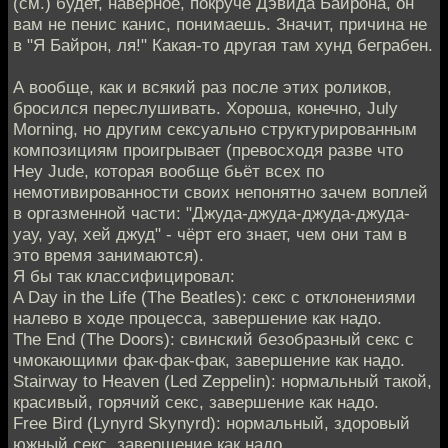
(см.) будет, наверное, покруче Дэвида Байрона, он
вам не пенис канис, понимаешь. Значит, причина не
в "Я Байрон, ля!" Какая-то другая там хунд беграбен.
А вообще, как и всякий раз после этих роликов,
бросился переслушивать. Хороша, конечно, July
Morning, но другим сексуально структурированным
композициям проигрывает (превосходя разве что
Hey Jude, которая вообще бьёт всех по
немотивированности своих непонятно зачем воплей
в оргазменной части: "Джуда-джуда-джуда-джуда-
уау, уау, хей джуд" - чёрт его знает, чем они там в
это время занимаются).
Я бы так классифицировал:
A Day in the Life (The Beatles): секс с отклонениями
налево в ходе процесса, завершение как надо.
The End (The Doors): свинский безобразный секс с
чмокающими фак-фак-фак, завершение как надо.
Stairway to Heaven (Led Zeppelin): нормальный такой,
красивый, горячий секс, завершение как надо.
Free Bird (Lynyrd Skynyrd): нормальный, здоровый
южный секс, завершение как надо.