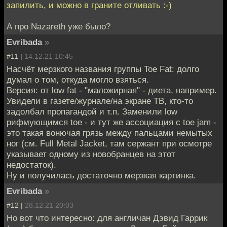
запилить, и можно в граните отливать :-)
А про Nazareth уже было?
Evribada
»
#11 |
14.12.21 10:45
Насчёт мерзкого названия группы Toe Fat: долго
думал о том, откуда могло взяться.
Версия: от low fat - "маложирная" - диета, например.
Увидели в газете/журнале/на экране ТВ, кто-то
задолбал пропагандой и т.п. Заменили low
рифмующимся toe - и тут же ассоциация с toe jam -
это такая вонючая грязь между пальцами немытых
ног (см. Full Metal Jacket, там сержант при осмотре
указывает одному из новобранцев на этот
недостаток).
Ну и получилась достаточно мерзкая картинка.
Evribada
»
#12 |
28.12.21 20:03
Но вот что интересно: для англичан Дэвид Гаррик