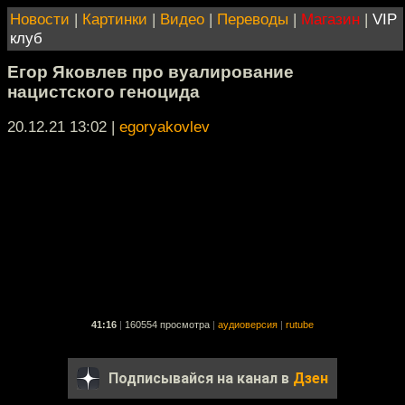
Новости
|
Картинки
|
Видео
|
Переводы
|
Магазин
|
VIP
клуб
Егор Яковлев про вуалирование
нацистского геноцида
20.12.21 13:02
|
egoryakovlev
41:16
|
160554 просмотра
|
аудиоверсия
|
rutube
Подписывайся на канал в
Дзен