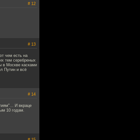
# 12
# 13
т чем есть на
их тем серебреных
ы в Москве касками
ел Путин и всё
# 14
иям"... И вкраце
ным 10 годам.
# 15