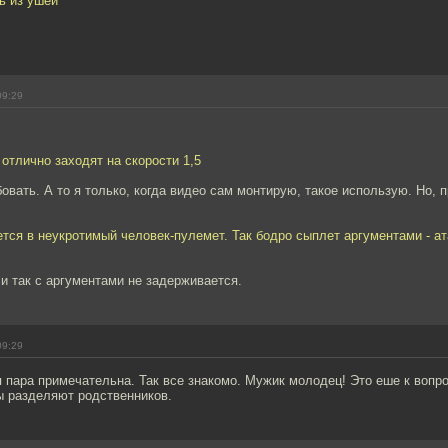
ь из ушей
09:29
отлично заходят на скорости 1,5
овать. А то я только, когда видео сам монтирую, такое использую. Но, п
тся в неукротимый человек-пулемет. Так бодро сыплет аргументами - ат
и так с аргументами не задерживается.
09:29
пара примечательна. Так все знакомо. Мужик молодец! Это еше к вопро
ы разделяют родственников.