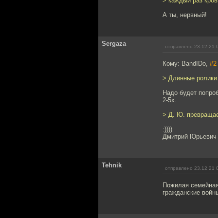
> каждый раз кров
А ты, нервный!
Sergaza
отправлено 23.12.21 
Кому: BandIDo,
#2
> Длинные ролики 
Надо будет попроб
2-5x.
> Д. Ю. превращае
:))))
Дмитрий Юрьевич 
Tehnik
отправлено 23.12.21 
Пожилая семейная 
гражданские войн