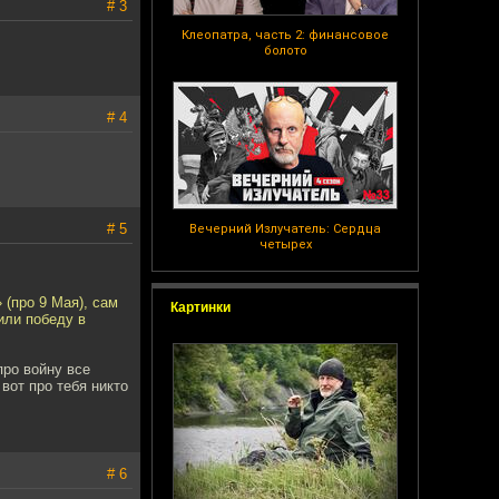
# 3
Клеопатра, часть 2: финансовое
болото
# 4
# 5
Вечерний Излучатель: Сердца
четырех
 (про 9 Мая), сам
Картинки
или победу в
про войну все
 вот про тебя никто
# 6