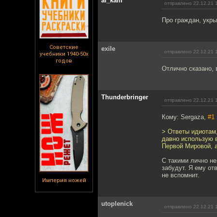
al_kam
отправлено 22.12.21 
Про граждан, укры
Советские
exile
отправлено 22.12.21 
учебники 1940-50х
годов
Отлично сказано,
Thunderbringer
отправлено 22.12.21 
Кому: Sergaza,
#1
> Ответы идиотам,
давно использую в
Первой Мировой, а
С такими лично не
забудут. Я ему от
не вспомнит.
Империя ножей
utoplenick
отправлено 22.12.21 