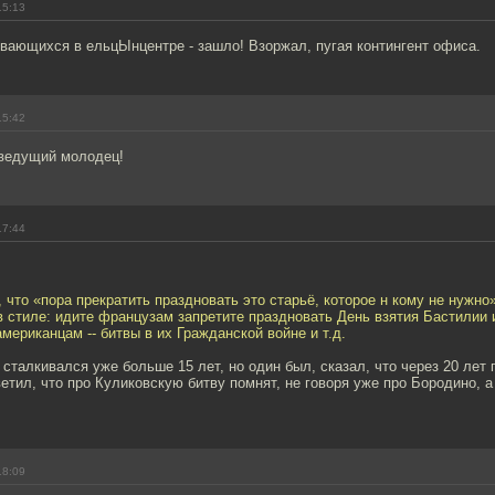
15:13
вающихся в ельцЫнцентре - зашло! Взоржал, пугая контингент офиса.
15:42
 ведущий молодец!
17:44
 что «пора прекратить праздновать это старьё, которое н кому не нужно»
 стиле: идите французам запретите праздновать День взятия Бастилии 
мериканцам -- битвы в их Гражданской войне и т.д.
 сталкивался уже больше 15 лет, но один был, сказал, что через 20 лет 
ветил, что про Куликовскую битву помнят, не говоря уже про Бородино, а
18:09