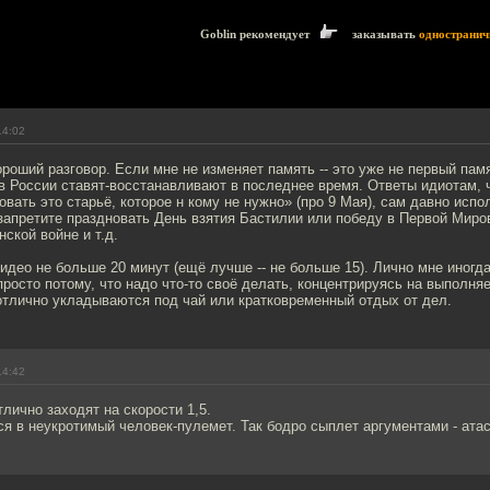
Goblin рекомендует
заказывать
одностранич
14:02
роший разговор. Если мне не изменяет память -- это уже не первый пам
в России ставят-восстанавливают в последнее время. Ответы идиотам, 
овать это старьё, которое н кому не нужно» (про 9 Мая), сам давно испо
апретите праздновать День взятия Бастилии или победу в Первой Миров
нской войне и т.д.
део не больше 20 минут (ещё лучше -- не больше 15). Лично мне иногд
росто потому, что надо что-то своё делать, концентрируясь на выполняе
отлично укладываются под чай или кратковременный отдых от дел.
14:42
лично заходят на скорости 1,5.
я в неукротимый человек-пулемет. Так бодро сыплет аргументами - атас