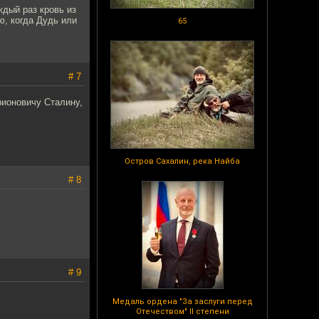
ждый раз кровь из
ю, когда Дудь или
65
# 7
ионовичу Сталину,
Остров Сахалин, река Найба
# 8
# 9
Медаль ордена "За заслуги перед
Отечеством" II степени