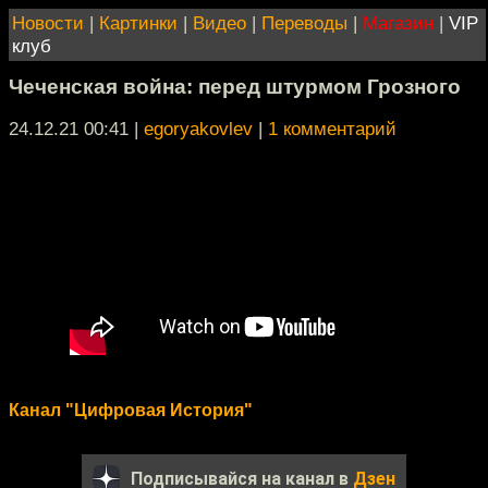
Новости
|
Картинки
|
Видео
|
Переводы
|
Магазин
|
VIP
клуб
Чеченская война: перед штурмом Грозного
24.12.21 00:41
|
egoryakovlev
|
1 комментарий
Канал "Цифровая История"
Подписывайся на канал в
Дзен