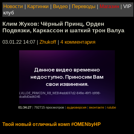
Новости
|
Картинки
|
Видео
|
Переводы
|
Магазин
|
VIP
клуб
Клим Жуков: Чёрный Принц, Орден
Подвязки, Каркассон и шаткий трон Валуа
03.01.22 14:07
|
Zhukoff
|
4 комментария
01:34:27
|
792715 просмотров
|
аудиоверсия
|
вконтакте
|
rutube
Твой новый отличный комп #OMENbyHP