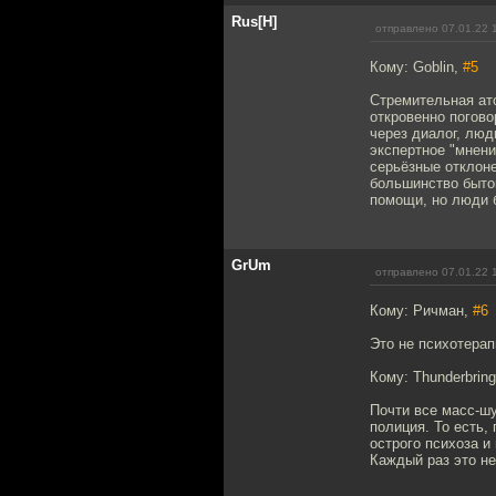
Rus[H]
отправлено 07.01.22 
Кому: Goblin,
#5
Стремительная ат
откровенно погово
через диалог, люд
экспертное "мнени
серьёзные отклон
большинство бытов
помощи, но люди б
GrUm
отправлено 07.01.22 
Кому: Ричман,
#6
Это не психотерап
Кому: Thunderbring
Почти все масс-шу
полиция. То есть,
острого психоза и
Каждый раз это н