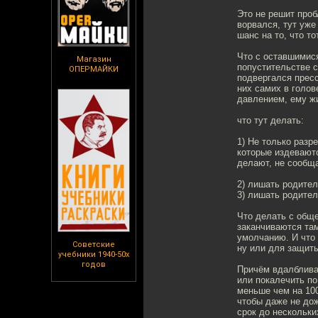
Это не решит проб
ворвался, тут уже
шанс на то, что т
Что с оставшимися
Магазин
попустительстве с
ОПЕРМАЙКИ
подвергался пресс
них самих в голов
давлением, ему жи
что тут делать:
1) Не только разр
которые издеваютс
делают, не сообща
2) лишать родител
3) лишать родител
Что делать с обще
заканчиваются там
умолчанию. И что 
Советские
ну или для защиты
учебники 1940-50х
годов
Причём вдалбливат
или покалечить п
меньше чем на 100
чтобы даже не до
срок до нескольки