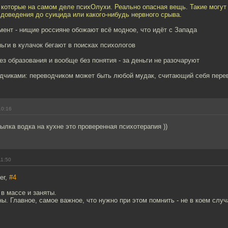
 которые на самом деле психОлухи. Реально опасная вещь. Такие могут
доведения до суицида или какого-нибудь нервного срыва.
ент - нищие россияне обожают всё модное, что идёт с Запада
ьги в кулачок бегают в поисках психологов
без образования и вообще без понятия - за деньги не разочаруют
водчиками: переводчиком может быть любой мудак, считающий себя пере
10:16
ылка водка на кухне это проверенная психотерапия ))
11:50
er,
#4
 в массе и заняты.
ны. Главное, самое важное, что нужно при этом помнить - не в коем случ