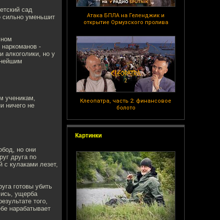
етский сад
Атака БПЛА на Геленджик и
о сильно уменьшит
открытие Ормузского пролива
лном
 наркоманов -
и алкоголики, но у
шнейшим
м ученикам,
Клеопатра, часть 2: финансовое
и ничего не
болото
Картинки
обод, но они
руг друга по
й с кулаками лезет,
руга готовы убить
лись, ущерба
результате того,
ебе нарабатывает