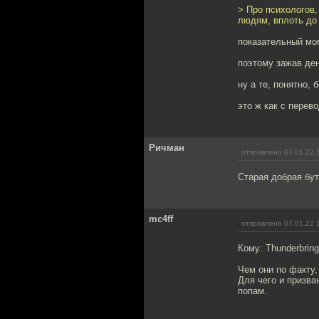
> Про психологов,
людям, вплоть до 
показательный мом
поэтому зажав ден
ну а те, понятно, 
это ж как с пере
Ричман
отправлено 07.01.22 
Старая добрая бут
mc4ff
отправлено 07.01.22 
Кому: Thunderbring
Чем они по факту,
Для чего и призва
попам.