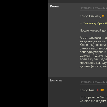
Doom
отправлено 07.01.22 
Кому: Ричман,
#6
> Старая добрая б
После которой деп
А вот физицкая на
за день-два не ух
Юрьичем), вышел 
снежка накопилось
попердикулярно и 
сдюжил :) Даже не
воли в кулак, зад
мрачность как сду
делает (кстати, он
tomkras
отправлено 08.01.22 
Кому: Rus
[H]
,
#8
Если раньше было
Сейчас же людям 