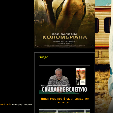
Видео
Дядя Вова про фильм "Свидание
вслепую"
ный сайт
в megagroup.ru