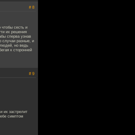
# 8
 чтобы сесть и
ути их решения
абы сперва узнав
о случаи разные, и
людей, но ведь
бегая к сторонней
# 9
 и их застрелит
себе симптом