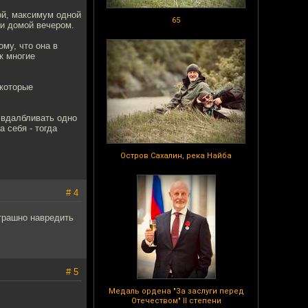
ной, максимум одной
65
ли домой вечером.
му, что она в
к многие
екоторые
 вдалбливать одно
 себя - тогда
Остров Сахалин, река Найба
# 4
трашно навредить
# 5
Медаль ордена "За заслуги перед
Отечеством" II степени