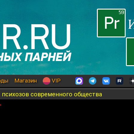
оды
Магазин
VIP
 психозов современного общества
»