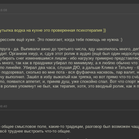
16:08
утылка водка на кухне это проверенная психотерапия ))
рессняк ещё хуже. Это помогает, когда тебе помощь не нужна :)
пруга - да. Выпивали ажно до третьего числа, яду накопилось много, де
одит. Организм хмур, и, сдув этот ролик в аудио (ещё был один недосл
убирать снег изменившимся лицом - ибо нагрузку примерно представляю
 много, так как в праздники убирал по минимуму, а я люблю обычно что
по линейке. Убирал два часа, слушая ДЮ, а дальше Клима и Татьяну - б
 подозревал, сколько во мне пота - вся фуфаечка насквозь, пар валит, 
ачу выполнил. Зашёл в избу выжатый как тряпка, но вот прямо что-то сч
ло, появился аппетит, и, приняв душ, уже спокойно спал. Вот что спорт
 в ролике упомянут не был, как терапия, хотя, это вводный ролик, как я п
08:40
 общее смысловое поле, какие-то традиции, разговор был возможен чащ
всё труднее выстроить что-то общее.