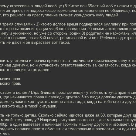
лему агрессивных людей вообще (В Китае вон 65летний лоб с ножом в д
 ни интернет, ни подростковые гормональные изменения не обвинишь), н
от, кто решится на преступление сможет ухандохать кучу людей.
 тремя случаями - 1) кто-то долгое время подвергался буллингу при по
о стороны администрации учебного заведения. 2) семья алкоголиков или
ингу и унижению, но уже со стороны родни 3) родители не наркоманы ил
е не в порядке, на любой почве, религиозной или нет. Ребенок под стра
ть не дают и он вырастает вот такой.
ешить учителям и прочим применять в том числе и физическую силу к те
я над другими, но и установить ответственность за халатность, когда он
ют в полицию и так далее.
ьских прав.
ьских прав.
ством в целом? Вдалбливать простые вещи - у тебя есть куча прав и св
, где начинаются права и свободы другого. Что люди должны уважать д
даже кулаки в ход пускать можно лишь тогда, когда на тебя кто-то друго
 кого-то еще в такой ситуации.
ь не только детям. Сколько сейчас идиотов даже за 60, которые друг д
о малейшему поводу? Например ситуация на дороге - две машины тюкну
00р, а один вылетает и начинает громить машину другого и избивает. В 
жидаясь полиции просто обменяться телефонами и расплатиться один с
х лет.