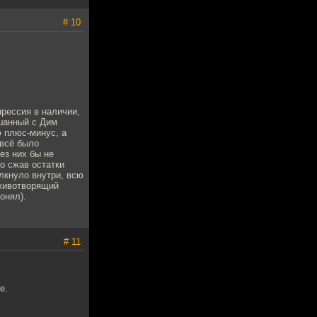
# 10
прессия в наличии,
ушанный с Дим
 плюс-минус, а
 всё было
ез них бы не
но сжав остатки
ёлкнуло внутри, всю
 животворящий
онял).
# 11
е.