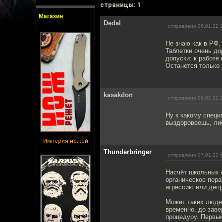
cтраницы: 1
Магазин
Dedal
отправлено 06.01.22 
Не знаю как в РФ,
Таблетки очень до
допуски: к работе
Останется только 
kasakdon
отправлено 06.01.22 
Ну к какому специ
выздоровеешь, ли
Империя ножей
Thunderbringer
отправлено 07.01.22 
Насчёт школьных с
органическое пор
агрессию или депр
Может таких людей
временно, до заве
процедуру. Первы