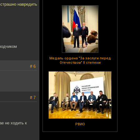
 страшно навредить
водчиком
Медаль ордена "За заслуги перед
Отечеством" II степени
# 6
# 7
ае не ходить к
РВИО