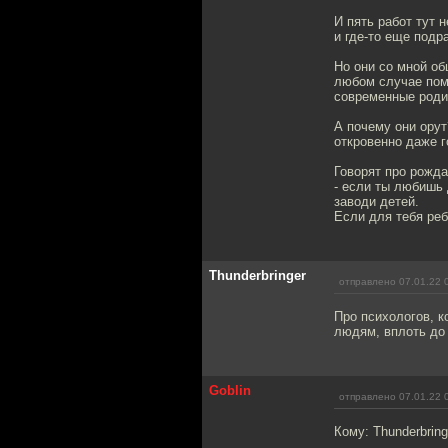
И пять работ тут 
и где-то еще подр
Но они со мной об
любом случае помо
современные роди
А почему они орут
откровенно даже г
Говорят про рожд
- если ты любишь 
заводи детей.
Если для тебя реб
Thunderbringer
отправлено 07.01.22 
Про психологов, к
людям, вплоть до 
Goblin
отправлено 07.01.22 
Кому: Thunderbring