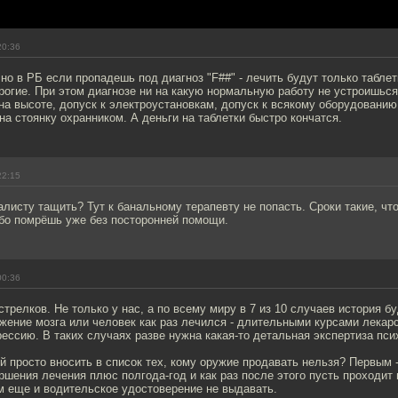
20:36
 но в РБ если пропадешь под диагноз "F##" - лечить будут только табле
рогие. При этом диагнозе ни на какую нормальную работу не устроишься 
 на высоте, допуск к электроустановкам, допуск к всякому оборудованию
на стоянку охранником. А деньги на таблетки быстро кончатся.
22:15
алисту тащить? Тут к банальному терапевту не попасть. Сроки такие, чт
бо помрёшь уже без посторонней помощи.
00:36
трелков. Не только у нас, а по всему миру в 7 из 10 случаев история бу
ажение мозга или человек как раз лечился - длительными курсами лека
ессию. В таких случаях разве нужна какая-то детальная экспертиза пси
 просто вносить в список тех, кому оружие продавать нельзя? Первым -
ршения лечения плюс полгода-год и как раз после этого пусть проходит
м еще и водительское удостоверение не выдавать.