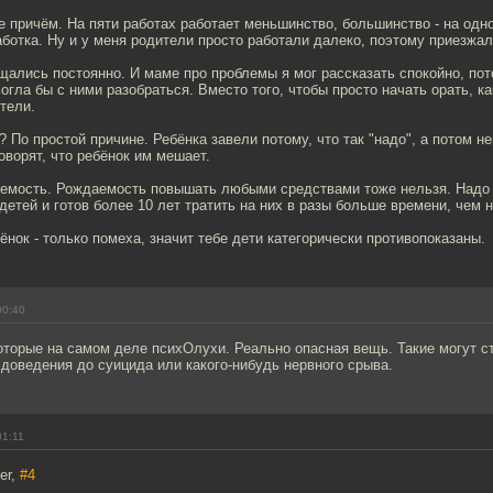
не причём. На пяти работах работает меньшинство, большинство - на од
аботка. Ну и у меня родители просто работали далеко, поэтому приезжа
щались постоянно. И маме про проблемы я мог рассказать спокойно, пото
гла бы с ними разобраться. Вместо того, чтобы просто начать орать, ка
тели.
? По простой причине. Ребёнка завели потому, что так "надо", а потом н
оворят, что ребёнок им мешает.
аемость. Рождаемость повышать любыми средствами тоже нельзя. Надо
детей и готов более 10 лет тратить на них в разы больше времени, чем на
ёнок - только помеха, значит тебе дети категорически противопоказаны.
00:40
оторые на самом деле психОлухи. Реально опасная вещь. Такие могут с
доведения до суицида или какого-нибудь нервного срыва.
01:11
er,
#4