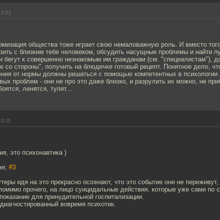
12:02
омизация общества тоже играет свою немаловажную роль. И вместо того
рить с близким тебе человеком, обсудить насущные проблемы и найти п
и бегут к совершенно незнакомым им гражданам (см. "специалистам"), д
е со стороны", получить на блюдечке готовый рецепт. Понятное дело, чт
ения от нормы должны решаться с помощью компетентных в психологии 
ых проблем - они не про это даже близко, и разрулить их можно, не при
оятся, ленятся, тупят...
12:11
ия, это психонавтика )
er,
#3
теры идя на это прекрасно осознают, что это событие они не переживут,
 помимо прочего, на лицо суицидальные действия, которые уже сами по 
 показание для принудительной госпитализации.
едиагностированный вовремя психотик.