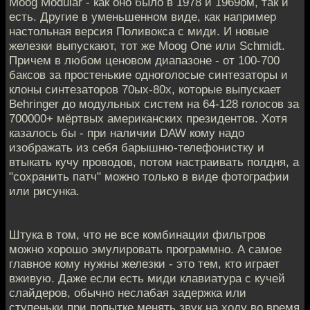
Moog Modular - как оно было в 1978 и 1969ом, так и
есть. Другие в уменьшенном виде, как например
настольная версия Поливокса с миди. И новые
железки выпускают, тот же Moog One или Schmidt.
Причем в любом ценовом диапазоне - от 100-700
баксов за простенькие одноголосые синтезаторы и
клоны cинтезаторов 70ых-80х, которые выпускает
Behringer до модульных систем на 64-128 голосов за
700000+ мёртвых американских президентов. Хотя
казалось бы - при наличии DAW кому надо
изображать из себя барышню-телефонистку и
втыкать кучу проводов, потом настраивать полдня, а
"сохранить патч" можно только в виде фотографии
или рисунка.
Штука в том, что не все комбинации фильтров
можно хорошо эмулировать программно. А самое
главное кому нужны железки - это тем, кто играет
вживую. Даже если есть миди клавиатура с кучей
слайдеров, обычно неслабая задержка или
ступеньки при попытке менять звук на ходу во время