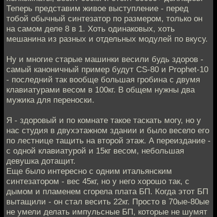
Теперь представим живое выступление - перед
тобой обычный синтезатор по размером, только он
на самом деле 8 в 1. Хоть одинаковых, хоть
мешанина из разных и отдельных модулей по вкусу.
Ну и многие старые машинки весили будь здоров -
самый каноничный пример будут СS-80 и Prophet-10
- последний так вообще большая гробина с двумя
клавиатурами весом в 100кг. В общем нужны два
мужика для переноски.
Я - здоровый и по комнате такое таскать могу, но у
нас студия в двухэтажном здании и было весело его
по лестнице тащить на второй этаж. А переиздание -
с одной клавиатурой и 15кг весом, небольшая
девушка дотащит.
Еще было интересно с одним итальянским
синтезатором - вес 45кг, но у него хорошо так, с
дымом и пламенем сгорела плата БП. Когда этот БП
вытащили - он стал весить 22кг. Просто в 70ые-80ые
не умели делать импульсные БП, которые не шумят