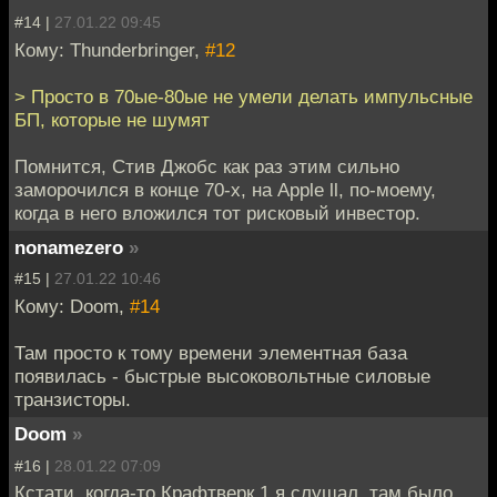
#14 |
27.01.22 09:45
Кому: Thunderbringer,
#12
> Просто в 70ые-80ые не умели делать импульсные
БП, которые не шумят
Помнится, Стив Джобс как раз этим сильно
заморочился в конце 70-х, на Apple ll, по-моему,
когда в него вложился тот рисковый инвестор.
nonamezero
»
#15 |
27.01.22 10:46
Кому: Doom,
#14
Там просто к тому времени элементная база
появилась - быстрые высоковольтные силовые
транзисторы.
Doom
»
#16 |
28.01.22 07:09
Кстати, когда-то Крафтверк 1 я слушал, там было