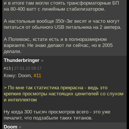
и в итоге там могли стоять трансформаторные БП
на 80-400 ватт с линейным стабилизатором.
А настольные вообще 350г-3кг весят и часто могут
питаться от обычного USB питальника на 2 ампера.
А Поливокс, кстати есть и в полноразмерном
варианте. Не знаю делают ли сейчас, но в 2005
делали.
Thunderbringer
»
#13 |
27.01.22 09:17
Кому: Doom,
#11
> По мне так статистика прекрасна - ведь это
крепкие просмотры настоящих ценителей со слухом
и интеллектом
Ну когда 300 тысяч просмотров всего - это уже
печалит, что подзабыли таких титанов.
Doom
»