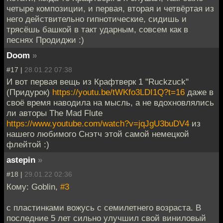
четыре композиции, и первая, вторая и четвёртая из
него действительно гипнотические, сидишь и
трясёшь башкой в такт ударным, совсем как в
песнях Продиджи :)
Doom
»
#17 |
28.01.22 07:38
И вот первая вещь из Крафтверк 1 "Ruckzuck"
(Придурок)
https://youtu.be/tWKfo3LDI1Q?t=16
даже в
своё время наводила на мысль, а не вдохновлялись
ли авторы The Mad Flute
https://www.youtube.com/watch?v=jqJgU3buDV4
из
нашего любимого Снэтч этой самой немецкой
флейтой :)
astepin
»
#18 |
29.01.22 02:36
Кому: Goblin,
#3
с пластинками вожусь с семилетнего возраста. В
последние 5 лет сильно улучшил свой виниловый