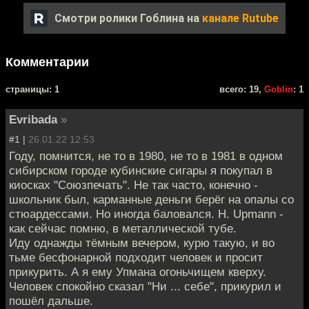
Смотри ролики Гоблина на
канале Rutube
Комментарии
cтраницы: 1
всего: 19,
Goblin
: 1
Evribada
»
#1 |
26.01.22 12:53
Году, помнится, не то в 1980, не то в 1981 в одном
сибирском городе кубинские сигары я покупал в
киосках "Союзпечать". Не так часто, конечно -
школьник был, карманные деньги берёг на опалы со
стюардессами. Но иногда баловался. H. Upmann -
как сейчас помню, в металлической тубе.
Иду однажды тёмным вечером, курю такую, и во
тьме бесфонарной подходит человек и просит
прикурить. А я ему Упмана огоньчищем кверху.
Человек спокойно сказал "Ни ... себе", прикурил и
пошёл дальше.