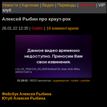
Новости
|
Картинки
|
Видео
|
Переводы
|
Магазин
|
VIP
клуб
Алексей Рыбин про краут-рок
26.01.22 12:35
|
Goblin
|
19 комментариев
01:28:52
|
98203 просмотра
|
аудиоверсия
|
rutube
|
youtube
Фейсбук Алексея Рыбина
Ютуб Алексея Рыбина