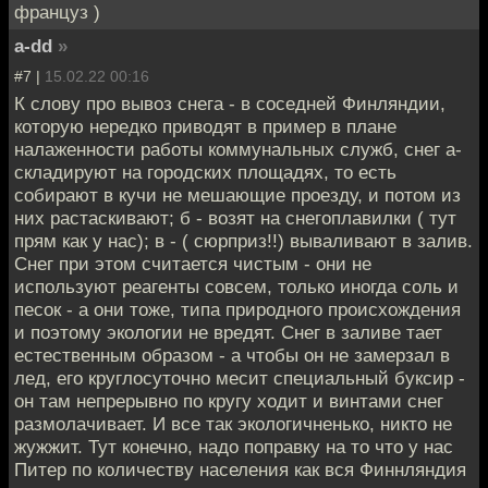
француз )
a-dd
»
#7 |
15.02.22 00:16
К слову про вывоз снега - в соседней Финляндии,
которую нередко приводят в пример в плане
налаженности работы коммунальных служб, снег а-
складируют на городских площадях, то есть
собирают в кучи не мешающие проезду, и потом из
них растаскивают; б - возят на снегоплавилки ( тут
прям как у нас); в - ( сюрприз!!) вываливают в залив.
Снег при этом считается чистым - они не
используют реагенты совсем, только иногда соль и
песок - а они тоже, типа природного происхождения
и поэтому экологии не вредят. Снег в заливе тает
естественным образом - а чтобы он не замерзал в
лед, его круглосуточно месит специальный буксир -
он там непрерывно по кругу ходит и винтами снег
размолачивает. И все так экологичненько, никто не
жужжит. Тут конечно, надо поправку на то что у нас
Питер по количеству населения как вся Финнляндия