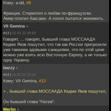
Кому: a-dd,
#8
Францик. Стереотип о любви по-французски.
Амер платил баксами. А хохол пытался экономить.
VII Gemina
»
#13 |
15.02.22 09:50
Говорят, ... говорят, бывший глава МОССААДА
Кедми Яков пошутил, что так как России пригрозили
уже такиими адовыми санкциями, что по этой цене
можно уже взять всю Восточную Европу, а не только
одну Украину.
bazzy
»
#14 |
15.02.22 10:24
Кому: VII Gemina,
#13
> , бывший глава МОССААДА Кедми Яков пошутил,
Он бывший глава "Натив".
Merlin
»