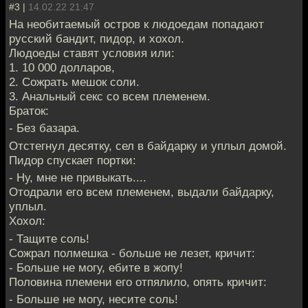
#3 |
14.02.22 21:47
На необитаемый остров к людоедам попадают
русский бандит, пидор, и хохол.
Людоеды ставят условия или:
1. 10 000 долларов,
2. Сожрать мешок соли.
3. Анальный секс со всем племенем.
Браток:
- Без базара.
Отстегнул десятку, сел в байдарку и уплыл домой.
Пидор спускает портки:
- Ну, мне не привыкать....
Отодрали его всем племенем, выдали байдарку,
уплыл.
Хохол:
- Тащите соль!
Сожрал полмешка - больше не лезет, кричит:
- Больше не могу, ебите в жопу!
Половина племени его отпялило, опять кричит:
- Больше не могу, несите соль!