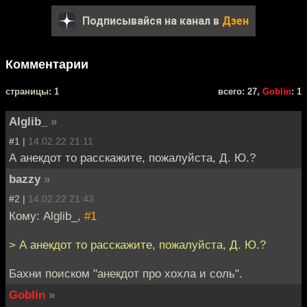
Подписывайся на канал в
Дзен
Комментарии
cтраницы: 1
всего: 27,
Goblin
: 1
Alglib_
»
#1 |
14.02.22 21:11
А анекдот то расскажите, пожалуйста, Д. Ю.?
bazzy
»
#2 |
14.02.22 21:43
Кому: Alglib_,
#1
> А анекдот то расскажите, пожалуйста, Д. Ю.?
Бахни поиском "анекдот про хохла и соль".
Goblin
»