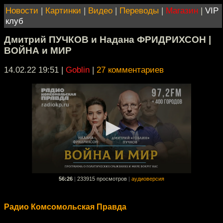
Новости
|
Картинки
|
Видео
|
Переводы
|
Магазин
|
VIP
клуб
Дмитрий ПУЧКОВ и Надана ФРИДРИХСОН |
ВОЙНА и МИР
14.02.22 19:51
|
Goblin
|
27 комментариев
56:26
|
233915 просмотров
|
аудиоверсия
Радио Комсомольская Правда