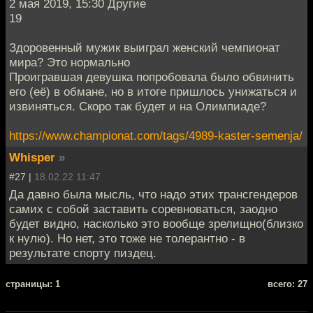
2 мая 2019, 15:30 Другие
19
Здоровенный мужик выиграл женский чемпионат
мира? Это нормально
Проигравшая девушка попробовала было обвинить
его (её) в обмане, но в итоге пришлось унижаться и
извиняться. Скоро так будет и на Олимпиаде?
https://www.championat.com/tags/4989-kaster-semenja/
Whisper
»
#27 |
18.02.22 11:47
Да давно была мысль, что надо этих трансгендеров
самих с собой заставить соревноваться, заодно
будет видно, насколько это вообще зрелищно(близко
к нулю). Но нет, это тоже не толерантно - в
результате спорту пиздец.
cтраницы: 1
всего: 27