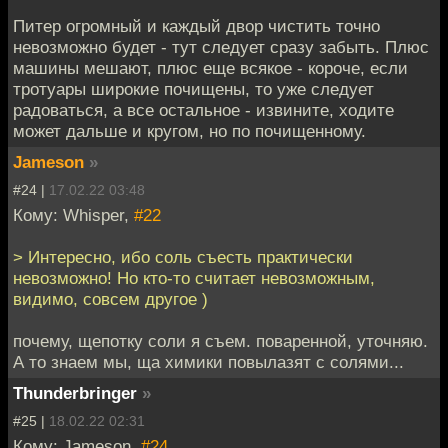
Питер огромный и каждый двор чистить точно
невозможно будет - тут следует сразу забыть. Плюс
машины мешают, плюс еще всякое - короче, если
тротуары широкие почищены, то уже следует
радоваться, а все остальное - извините, ходите
может дальше и кругом, но по почищенному.
Jameson
»
#24 |
17.02.22 03:48
Кому: Whisper,
#22
> Интересно, ибо соль съесть практически
невозможно! Но кто-то считает невозможным,
видимо, совсем другое )
почему, щепотку соли я съем. поваренной, уточняю.
А то знаем мы, ща химики повылазят с солями...
Thunderbringer
»
#25 |
18.02.22 02:31
Кому: Jameson,
#24