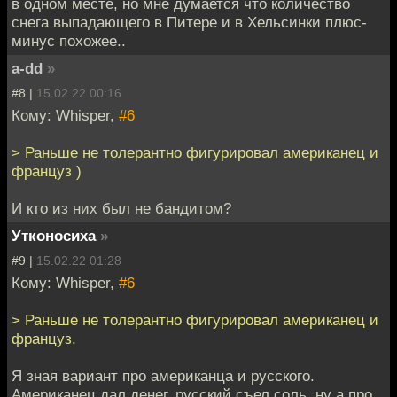
в одном месте, но мне думается что количество
снега выпадающего в Питере и в Хельсинки плюс-
минус похожее..
a-dd
»
#8 |
15.02.22 00:16
Кому: Whisper,
#6
> Раньше не толерантно фигурировал американец и
француз )
И кто из них был не бандитом?
Утконосиха
»
#9 |
15.02.22 01:28
Кому: Whisper,
#6
> Раньше не толерантно фигурировал американец и
француз.
Я зная вариант про американца и русского.
Американец дал денег, русский съел соль, ну а про