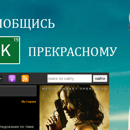
История
следование по теме