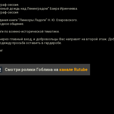
граф-сессия.
лезный дождь над Ленинградом" Баира Иринчеева.
граф-сессия
дания книги "Линкоры Ладоги" Н. Ю. Озаровского.
бодное общение.
ги по военно-исторической тематике.
 через главный вход, и добровольцы Вас направят на второй этаж. До
 одежду просьба оставить в гардеробе.
я!
Смотри ролики Гоблина на
канале Rutube