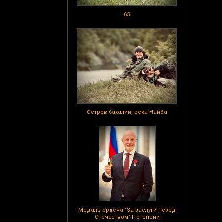
65
Остров Сахалин, река Найба
Медаль ордена "За заслуги перед
Отечеством" II степени