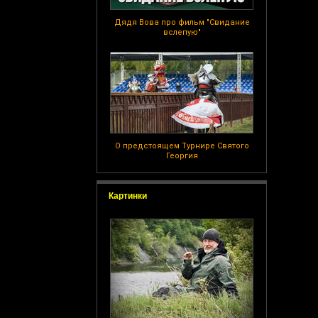
Дядя Вова про фильм "Свидание
вслепую"
О предстоящем Турнире Святого
Георгия
Картинки