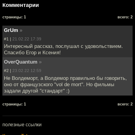
Комментарии
cтраницы: 1
всего: 2
GrUm
»
#1 |
21.02.22 17:39
Интересный рассказ, послушал с удовольствием.
Спасибо Егор и Ксения!
OverQuantum
»
#2 |
23.02.22 12:59
Не Волдеморт, а Волдемор правильно бы говорить,
оно от французского "vol de mort". Но фильмы
задали другой "стандарт" :)
cтраницы: 1
всего: 2
полезные ссылки