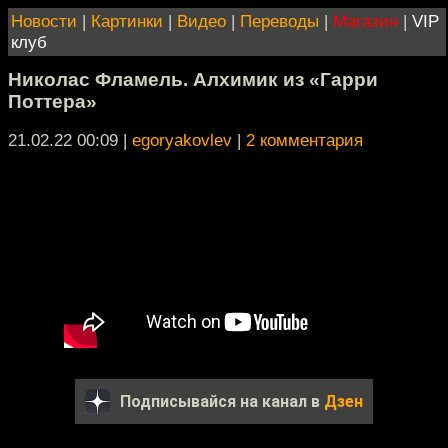
Новости
|
Картинки
|
Видео
|
Переводы
|
Магазин
|
VIP
клуб
Николас Фламель. Алхимик из «Гарри
Поттера»
21.02.22 00:09
|
egoryakovlev
|
2 комментария
Подписывайся на канал в
Дзен