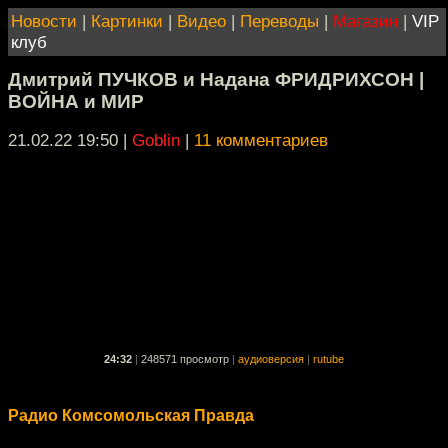
Новости
|
Картинки
|
Видео
|
Переводы
|
Магазин
|
VIP
клуб
Дмитрий ПУЧКОВ и Надана ФРИДРИХСОН |
ВОЙНА и МИР
21.02.22 19:50
|
Goblin
|
11 комментариев
24:32
|
248571 просмотр
|
аудиоверсия
|
rutube
Радио Комсомольская Правда