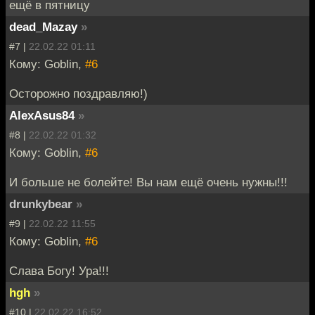
ещё в пятницу
dead_Mazay
»
#7 |
22.02.22 01:11
Кому: Goblin,
#6
Осторожно поздравляю!)
AlexAsus84
»
#8 |
22.02.22 01:32
Кому: Goblin,
#6
И больше не болейте! Вы нам ещё очень нужны!!!
drunkybear
»
#9 |
22.02.22 11:55
Кому: Goblin,
#6
Слава Богу! Ура!!!
hgh
»
#10 |
22.02.22 16:52