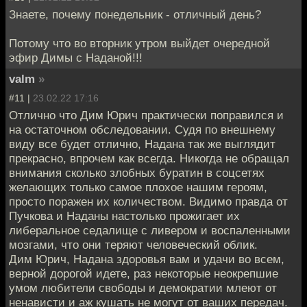
Знаете, почему понедельник - отличный день?
Потому что во вторник утром выйдет очередной
эфир Димы с Наданой!!!
valm
»
#11 |
23.02.22 17:16
Отлично что Дим Юрич практически поправился и
на остаточном обследовании. Судя по внешнему
виду все будет отлично, Надана так же выглядит
прекрасно, впрочем как всегда. Никогда не обращал
внимания сколько злобных буратин в соцсетях
желающих только самое плохое нашим героям,
просто поражен их количеством. Видимо правда от
Пучкова и Наданы настолько прожигает их
либеральное седалище с ливером и воспаленными
мозгами, что они теряют человеческий облик.
Дим Юрич, Надана здоровья вам и удачи во всем,
верной дорогой идете, раз некоторые неокрепшие
умом любители свободы и демократии млеют от
ненависти и аж кушать не могут от ваших передач.