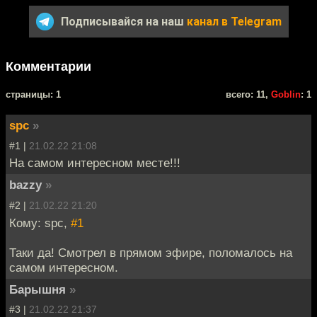
Подписывайся на наш
канал в Telegram
Комментарии
cтраницы: 1
всего: 11,
Goblin
: 1
spc
»
#1 |
21.02.22 21:08
На самом интересном месте!!!
bazzy
»
#2 |
21.02.22 21:20
Кому: spc,
#1
Таки да! Смотрел в прямом эфире, поломалось на
самом интересном.
Барышня
»
#3 |
21.02.22 21:37