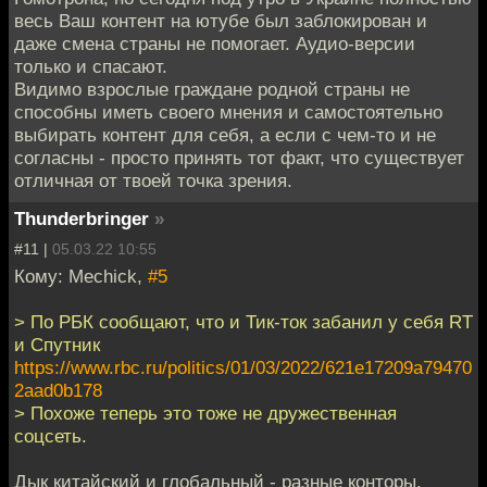
весь Ваш контент на ютубе был заблокирован и
даже смена страны не помогает. Аудио-версии
только и спасают.
Видимо взрослые граждане родной страны не
способны иметь своего мнения и самостоятельно
выбирать контент для себя, а если с чем-то и не
согласны - просто принять тот факт, что существует
отличная от твоей точка зрения.
Thunderbringer
»
#11 |
05.03.22 10:55
Кому: Mechick,
#5
> По РБК сообщают, что и Тик-ток забанил у себя RT
и Спутник
https://www.rbc.ru/politics/01/03/2022/621e17209a79470
2aad0b178
> Похоже теперь это тоже не дружественная
соцсеть.
Дык китайский и глобальный - разные конторы.