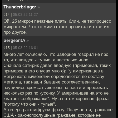
Thunderbringer
»
#14 |
05.03.22 11:27
Ой, 25 микрон печатные платы блин, не техпроцесс
микросхем. Что-то мимо строк прочитал и ответил
про другое.
SergeantA
»
#15 |
05.03.22 16:01
Много лет объясняю, что Задорнов говорил не про
то, что пиндосы тупые, а несколько иное.
Сначала сатирик давал вводную (примерная, таких
примеров в его опусах много): "у американцев в
метро жетоны\монетки определяются по составу
металла, так наши бывшие соотечественники,
научились кромсать жетоны на части и проезжать
несколько раз по кусочку. У американцев на это не
хватает соображалки". Ну а потом коронная фраза
"потому что они - тупые".
А теперь расшифруем фразу. Получается, граждане
США - законопослушные граждане, которые не