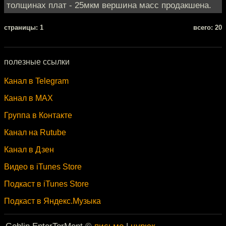
толщинах плат - 25мкм вершина масс продакшена.
cтраницы: 1
всего: 20
полезные ссылки
Канал в Telegram
Канал в MAX
Группа в Контакте
Канал на Rutube
Канал в Дзен
Видео в iTunes Store
Подкаст в iTunes Store
Подкаст в Яндекс.Музыка
Goblin EnterTorMent ©
письмо
|
цурюк