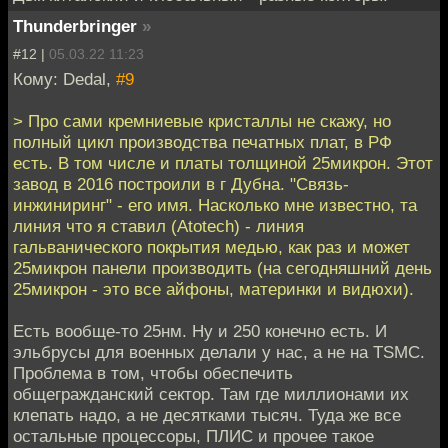
Thunderbringer
»
#12 |
05.03.22 11:23
Кому: Dedal,
#9
> Про сами кремниевые кристаллы не скажу, но
полный цикл производства печатных плат, в РФ
есть. В том числе и платы толщиной 25микрон. Этот
завод в 2016 построили в г Дубна. "Связь-
инжиниринг" - его имя. Насколько мне известно, та
линия что я ставил (Atotech) - линия
гальванического покрытия медью, как раз и может
25микрон панели производить (на сегодняшний день
25микрон - это все айфоны, материнки и видюхи).
Есть вообще-то 25нм. Ну и 250 конечно есть. И
эльбрусы для военных делали у нас, а не на TSMC.
Проблема в том, чтобы обеспечить
общегражданский сектор. Там где миллионами их
клепать надо, а не десятками тысяч. Туда же все
остальные процессоры, ПЛИС и прочее такое