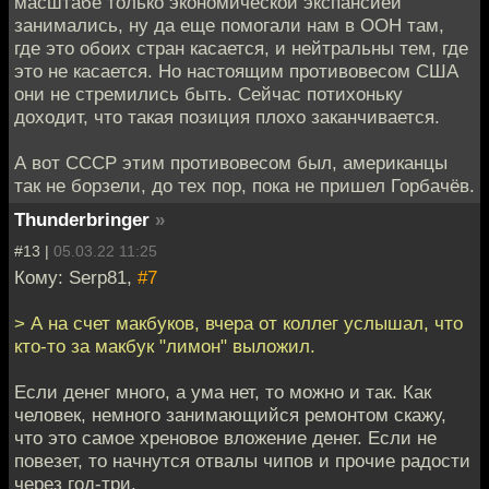
масштабе только экономической экспансией
занимались, ну да еще помогали нам в ООН там,
где это обоих стран касается, и нейтральны тем, где
это не касается. Но настоящим противовесом США
они не стремились быть. Сейчас потихоньку
доходит, что такая позиция плохо заканчивается.
А вот СССР этим противовесом был, американцы
так не борзели, до тех пор, пока не пришел Горбачёв.
Thunderbringer
»
#13 |
05.03.22 11:25
Кому: Serp81,
#7
> А на счет макбуков, вчера от коллег услышал, что
кто-то за макбук "лимон" выложил.
Если денег много, а ума нет, то можно и так. Как
человек, немного занимающийся ремонтом скажу,
что это самое хреновое вложение денег. Если не
повезет, то начнутся отвалы чипов и прочие радости
через год-три.