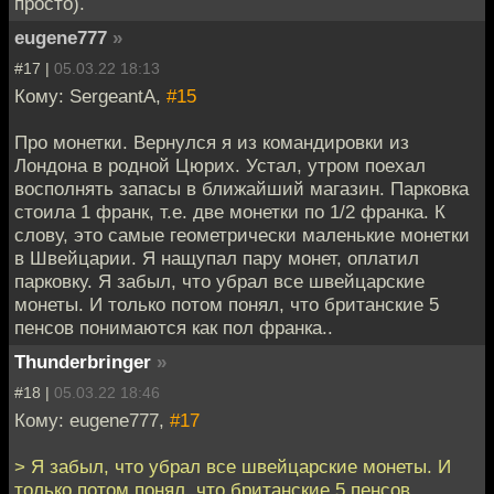
просто).
eugene777
»
#17 |
05.03.22 18:13
Кому: SergeantA,
#15
Про монетки. Вернулся я из командировки из
Лондона в родной Цюрих. Устал, утром поехал
восполнять запасы в ближайший магазин. Парковка
стоила 1 франк, т.е. две монетки по 1/2 франка. К
слову, это самые геометрически маленькие монетки
в Швейцарии. Я нащупал пару монет, оплатил
парковку. Я забыл, что убрал все швейцарские
монеты. И только потом понял, что британские 5
пенсов понимаются как пол франка..
Thunderbringer
»
#18 |
05.03.22 18:46
Кому: eugene777,
#17
> Я забыл, что убрал все швейцарские монеты. И
только потом понял, что британские 5 пенсов