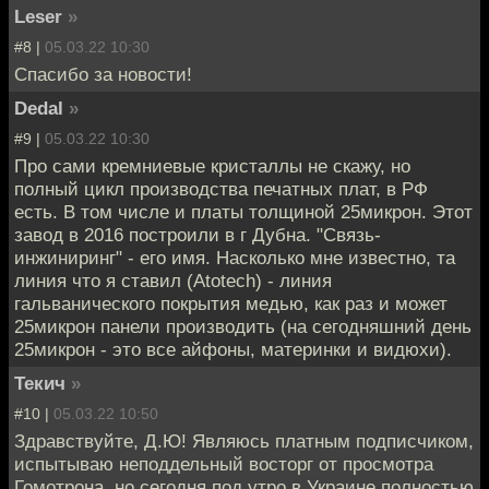
Leser
»
#8 |
05.03.22 10:30
Спасибо за новости!
Dedal
»
#9 |
05.03.22 10:30
Про сами кремниевые кристаллы не скажу, но
полный цикл производства печатных плат, в РФ
есть. В том числе и платы толщиной 25микрон. Этот
завод в 2016 построили в г Дубна. "Связь-
инжиниринг" - его имя. Насколько мне известно, та
линия что я ставил (Atotech) - линия
гальванического покрытия медью, как раз и может
25микрон панели производить (на сегодняшний день
25микрон - это все айфоны, материнки и видюхи).
Текич
»
#10 |
05.03.22 10:50
Здравствуйте, Д.Ю! Являюсь платным подписчиком,
испытываю неподдельный восторг от просмотра
Гомотрона, но сегодня под утро в Украине полностью