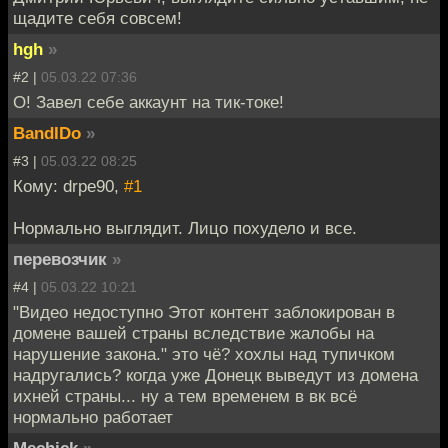
щадите себя совсем!
hgh
»
#2 |
05.03.22 07:36
О! Завел себе аккаунт на тик-токе!
BandIDo
»
#3 |
05.03.22 08:25
Кому: drpe90,
#1
Нормально выглядит. Лицо похудело и все.
перевозчик
»
#4 |
05.03.22 10:21
"Видео недоступно Этот контент заблокирован в
домене вашей страны вследствие жалобы на
нарушение закона." это чё? хохлы над тупичком
надругались? когда уже Донецк выведут из домена
ихней страны... ну а тем временем в вк всё
нормально работает