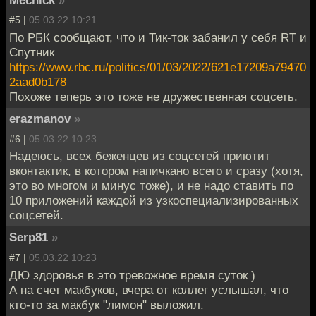
Mechick
»
#5 |
05.03.22 10:21
По РБК сообщают, что и Тик-ток забанил у себя RT и
Спутник
https://www.rbc.ru/politics/01/03/2022/621e17209a79470
2aad0b178
Похоже теперь это тоже не дружественная соцсеть.
erazmanov
»
#6 |
05.03.22 10:23
Надеюсь, всех беженцев из соцсетей приютит
вконтактик, в котором напичкано всего и сразу (хотя,
это во многом и минус тоже), и не надо ставить по
10 приложений каждой из узкоспециализированных
соцсетей.
Serp81
»
#7 |
05.03.22 10:23
ДЮ здоровья в это тревожное время суток )
А на счет макбуков, вчера от коллег услышал, что
кто-то за макбук "лимон" выложил.