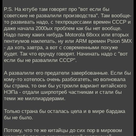
P.S. На ютубе там говорят про "вот если бы
советские не развалили производства". Там вообще-
то развивать надо, с техпроцессами времен СССР и
даже начала 2000ых проблем как бы нет вообще.
Надо пачку каких нибудь Motorola 68xxx или вторых
пентиумов наклепать, ну или ARM времен Psion 5MX
- да хоть завтра, а вот с современными похуже
будет. Так что ерунду говорят. Начинать надо с "вот
если бы не развалили СССР".
А развалили его предатели завербованные. Если бы
кому-то хотелось очень разбогатеть, но волновала
бы страна, то они бы устроили вариант китайского
НЭПа - отдали ширпотреб частникам и стали бы
теми же миллиардерами.
Только страна бы осталась цела и в мире бардака
бы не было.
Потому, что те же китайцы до сих пор в мировом