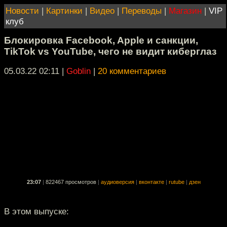
Новости
|
Картинки
|
Видео
|
Переводы
|
Магазин
|
VIP
клуб
Блокировка Facebook, Apple и санкции,
TikTok vs YouTube, чего не видит киберглаз
05.03.22 02:11
|
Goblin
|
20 комментариев
23:07
|
822467 просмотров
|
аудиоверсия
|
вконтакте
|
rutube
|
дзен
В этом выпуске: