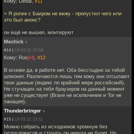
Кому: Dedal,
#11
> Я ролик с Баиром не вижу - пропустил чего или
это был анонс?
он ещё не вышел, монтируют
Mechick
»
#14 |
19.03.22 20:58
Кому: Rus
[H]
,
#12
В основе да, в работе нет. Оба бесстыдно за тобой
шпионят. Различаются лишь тем кому они отсылают
твои данные (яндекс по крайней мере российский).
Не стучащих на тебя браузеров на данный момент
уже не существует (Brave не исключение и Tor не
панацея).
Thunderbringer
»
#15 |
19.03.22 23:11
Можно собрать из исходников хромиум без
гуглосервисов и стучать он никуда не будет. Но