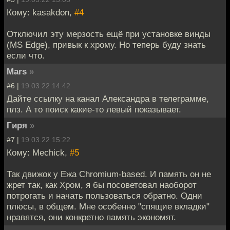
Кому: kasakdon,
#4
Отключил эту мерзость ещё при установке винды
(MS Edge), привык к хрому. Но теперь буду знать
если что.
Mars
»
#6 |
19.03.22 14:42
Дайте ссылку на канал Александра в телеграмме,
плз. А то поиск какие-то левый показывает.
Гиря
»
#7 |
19.03.22 15:22
Кому: Mechick,
#5
Так движок у Ежа Chromium-based. И память он не
жрет так, как Хром, я бы посоветовал наоборот
потрогать и начать пользоваться обратно. Одни
плюсы, в общем. Мне особенно "спящие вкладки"
нравятся, они конкретно память экономят.