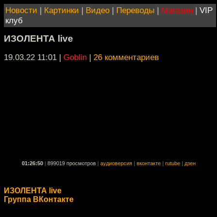
Новости
|
Картинки
|
Видео
|
Переводы
|
Магазин
|
VIP
клуб
ИЗОЛЕНТА live
19.03.22 11:01
|
Goblin
|
26 комментариев
01:26:50
|
899019 просмотров
|
аудиоверсия
|
вконтакте
|
rutube
|
дзен
ИЗОЛЕНТА live
Группа ВКонтакте