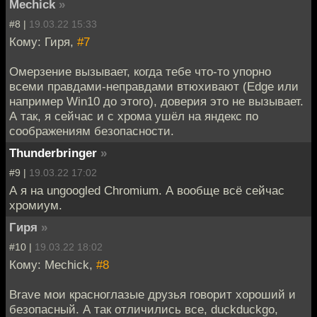
Mechick
»
#8 |
19.03.22 15:33
Кому: Гиря,
#7
Омерзение вызывает, когда тебе что-то упорно
всеми правдами-неправдами втюхивают (Edge или
например Win10 до этого), доверия это не вызывает.
А так, я сейчас и с хрома ушёл на яндекс по
соображениям безопасности.
Thunderbringer
»
#9 |
19.03.22 17:02
А я на ungoogled Сhromium. А вообще всё сейчас
хромиум.
Гиря
»
#10 |
19.03.22 18:02
Кому: Mechick,
#8
Brave мои красноглазые друзья говорит хороший и
безопасный. А так отличились все, duckduckgo,