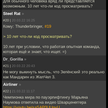
для обычного человека вряд ли представляется
возможным. 10 лет что-ли код просматривать?
Steel Rat
»
#20 |
20.03.22 16:25
Кому: Thunderbringer,
#19
> 10 лет что-ли код просматривать?
10 лет при условии, что работая опытная команда,
которая ещё и знает, что ищет. =)
Dr_Gorilla
»
#21 |
20.03.22 20:43
Не могу выкинуть мысль, что Зелёнский это реально
как Мандарин из ЖелЧел 3.
Airliner
»
#22 |
21.03.22 11:17
Чемпионка мира по пауэрлифтингу Марьяна
Наумова ответила на видео Шварценеггера
https://youtu.be/saSAP0UUnyU