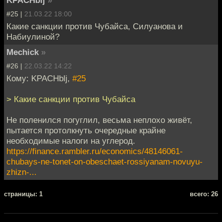
#25 |
21.03.22 18:00
Какие санкции против Чубайса, Силуанова и
Набиулиной?
Mechick
»
#26 |
22.03.22 14:22
Кому: KPACHblj,
#25
> Какие санкции против Чубайса
Не поленился погуглил, весьма неплохо живёт,
пытается протолкнуть очередные крайне
необходимые налоги на углерод.
https://finance.rambler.ru/economics/48146061-
chubays-ne-tonet-on-obeschaet-rossiyanam-novuyu-
zhizn-...
cтраницы: 1
всего: 26