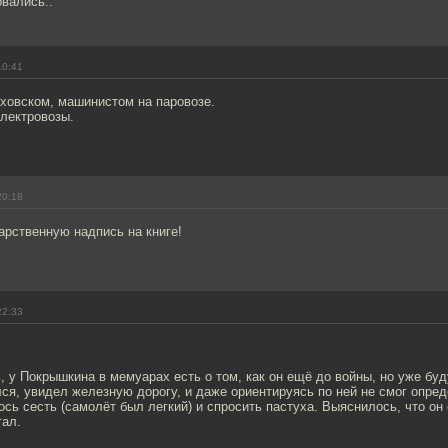
вались..
10:41
лховском, машинистом на паровозе.
электровозы.
20:18
арственную надпись на книге!
22:33
 у Покрышкина в мемуарах есть о том, как он ещё до войны, но уже бу
ся, увидел железную дорогу, и даже ориентируясь по ней не смог опред
сь сесть (самолёт был легкий) и спросить пастуха. Выяснилось, что он
гал.