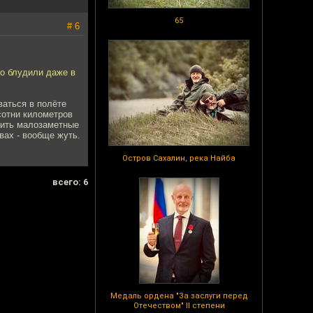
65
# 6
но блудили даже в
ваться в полёте
 сотни километров
мнить малозаметные
вах - вообще жуть.
Остров Сахалин, река Найба
всего: 6
Медаль ордена "За заслуги перед
Отечеством" II степени