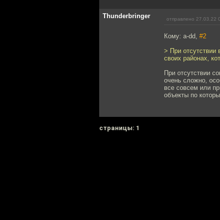
Thunderbringer
отправлено 27.03.22 
Кому: a-dd,
#2
> При отсутствии 
своих районах, к
При отсутствии со
очень сложно, осо
все совсем или пр
объекты по которы
cтраницы: 1