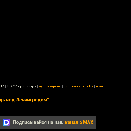
:14
|
452724 просмотра
|
аудиоверсия
|
вконтакте
|
rutube
|
дзен
дь над Ленинградом"
Подписывайся на наш
канал в MAX