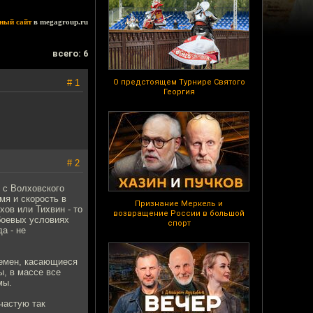
ный сайт
в megagroup.ru
всего: 6
# 1
О предстоящем Турнире Святого
Георгия
# 2
- с Волховского
мя и скорость в
Признание Меркель и
хов или Тихвин - то
возвращение России в большой
боевых условиях
спорт
а - не
ремен, касающиеся
ы, в массе все
мы.
частую так