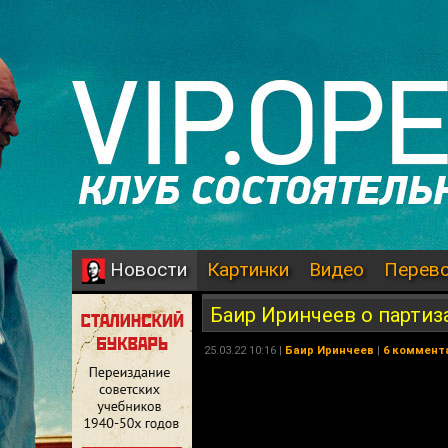
Картинки
Видео
Перев
Новости
Баир Иринчеев о парти
25.03.22 10:16 |
Баир Иринчеев
|
6 коммент