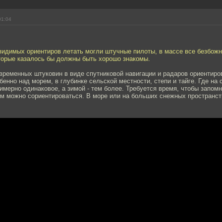
01:04
видимых ориентиров летать могли штучные пилоты, в массе все безбож
оторые казалось бы должны быть хорошо знакомы.
временных штуковин в виде спутниковой навигации и радаров ориентиро
бенно над морем, в глубинке сельской местности, степи и тайге. Где на
имерно одинаковое, а зимой - тем более. Требуется время, чтобы запо
м можно сориентироваться. В море или на больших снежных пространст