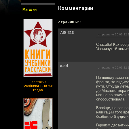
Комментарии
Магазин
cтраницы: 1
AISI316
отправлено 25.03.22 
Спасибо! Как всег
Упомянутый комисс
a-dd
отправлено 25.03.22 
По поводу замечан
фронта, то видимо
Советские
учебники 1940-50х
пути. Откуда лете
годов
до Мясного Бора и
мог не по прямой 
способствовала.
Вообще, не раз п
навигации того вр
безбожно блудили
Героизм десантник