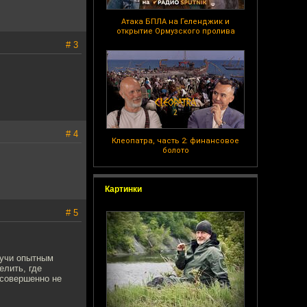
Атака БПЛА на Геленджик и
открытие Ормузского пролива
# 3
# 4
Клеопатра, часть 2: финансовое
болото
Картинки
# 5
дучи опытным
елить, где
 совершенно не