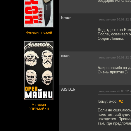
бездарно использо
hmur
отправлено 26.03.22 
Дед, где то на Во
Империя ножей
После, осваивал 
Орден Ленина.
exan
отправлено 26.03.22 
Баир,спасибо за д
Очень приятно ))
AISI316
отправлено 26.03.22 
Кому: a-dd,
#2
Магазин
ОПЕРМАЙКИ
Если не ошибаюсь,
пилотом, заблудил
находится. Пришло
там, где предпола