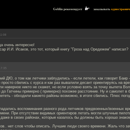
Goblin рекомендует
заказывать
одностранич
11:08
да очень интересно!
ар И.И. Исаков, это тот, который книгу "Гроза над Оредежем" написал?
17:35
ий ДЮ, о том как летчики заблудились - если летели, как говорит Баир 
 просто сбились с курса и как раз вывалили десант ориентируясь на вре
ли наверное никто не скажет, но если условно взять за точку вылета Вол
 до Гатчины примерно ( примерно) похожее расстояние. Ну и самолет в 
лететь - обходили какието районы возможно, в итоге сбились. Плюс погод
опадались воспоминания разного рода летчиков предвоенных/военных в
емени. При отсутствии видимых ориентиров летать могли штучные пилот
 даже в своих районах, которые казалось бы должны быть хорошо знако
ов.. нет слов чтобы описать. Лучшие люди своего времени. Жаль что за