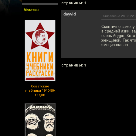
cтраницы: 1
Магазин
dayvid
отправлено 28.03.22 
Скептично замечу,
в средней азии, з
очень бодро. Кста
женщиной. Так что
эмоционально.
cтраницы: 1
Советские
учебники 1940-50х
годов