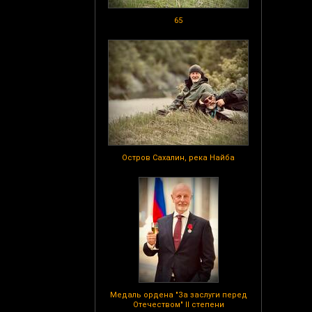
65
Остров Сахалин, река Найба
Медаль ордена "За заслуги перед
Отечеством" II степени