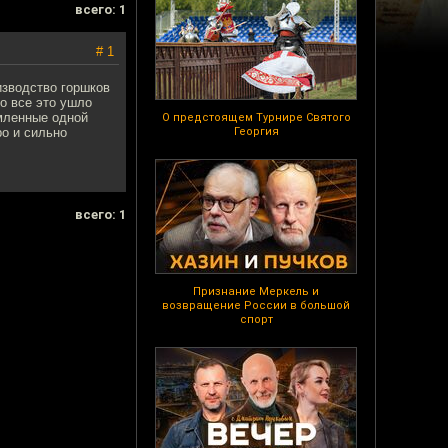
всего: 1
# 1
изводство горшков
о все это ушло
рмленные одной
О предстоящем Турнире Святого
ро и сильно
Георгия
всего: 1
Признание Меркель и
возвращение России в большой
спорт