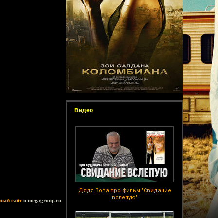
Видео
Дядя Вова про фильм "Свидание
вслепую"
ный сайт
в megagroup.ru