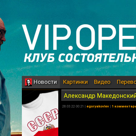
Картинки
Видео
Перев
Новости
Александр Македонский
28.03.22 00:21 |
egoryakovlev
|
1 комментар