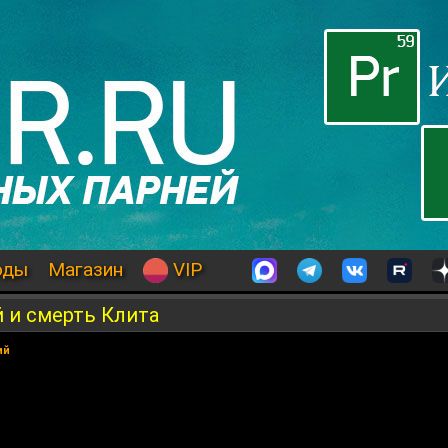
оды
Магазин
VIP
 и смерть Клита
ий