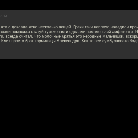
08:14
 что с доклада ясно несколько вещей. Греки таки неплохо наладили про
авезли немножко статуй туркменам и сделали немаленький амфитеатр. Н
ти, всегда считал, что молочные братья это неродные мальчишки, вско
 Клит просто брат кормилицы Александра. Как то все сумбурновато бод