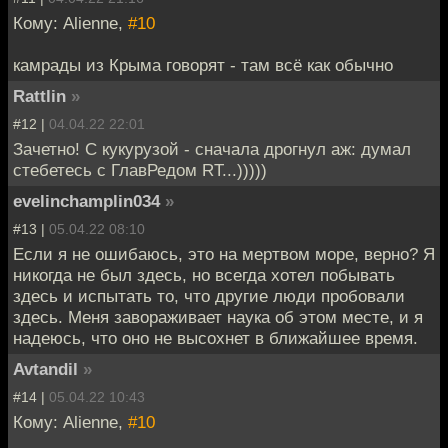
Кому: Alienne,
#10
камрады из Крыма говорят - там всё как обычно
Rattlin
»
#12 |
04.04.22 22:01
Зачетно! С кукурузой - сначала дрогнул аж: думал
стебетесь с ГлавРедом RT...)))))
evelinchamplin034
»
#13 |
05.04.22 08:10
Если я не ошибаюсь, это на мертвом море, верно? Я
никогда не был здесь, но всегда хотел побывать
здесь и испытать то, что другие люди пробовали
здесь. Меня завораживает наука об этом месте, и я
надеюсь, что оно не высохнет в ближайшее время.
Avtandil
»
#14 |
05.04.22 10:43
Кому: Alienne,
#10