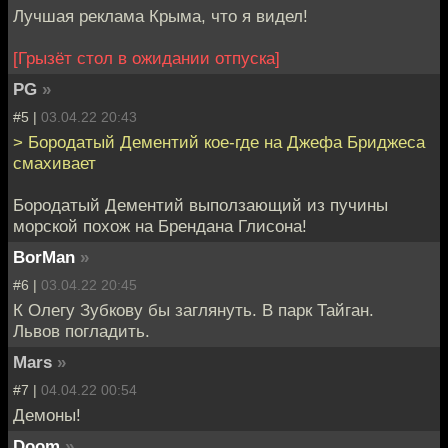
Лучшая реклама Крыма, что я видел!
[Грызёт стол в ожидании отпуска]
PG
»
#5 |
03.04.22 20:43
> Бородатый Дементий кое-где на Джефа Бриджеса
смахивает
Бородатый Дементий выползающий из пучины
морской похож на Брендана Глисона!
BorMan
»
#6 |
03.04.22 20:45
К Олегу Зубкову бы заглянуть. В парк Тайган.
Львов погладить.
Mars
»
#7 |
04.04.22 00:54
Демоны!
Doom
»