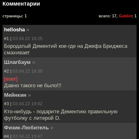
Комментарии
cтраницы: 1
всего: 17,
Goblin
: 1
hellosha
»
#1 |
03.04.22 18:25
Бородатый Дементий кое-где на Джефа Бриджеса
смахивает
Шлагбаум
»
#2 |
03.04.22 18:38
[воет]
Давно такого не было!!!
Мейнкин
»
#3 |
03.04.22 19:02
Кто-нибудь - подарите Дементию правильную
футболку с литерой D.
Физик-Любитель
»
#4 |
03.04.22 19:47