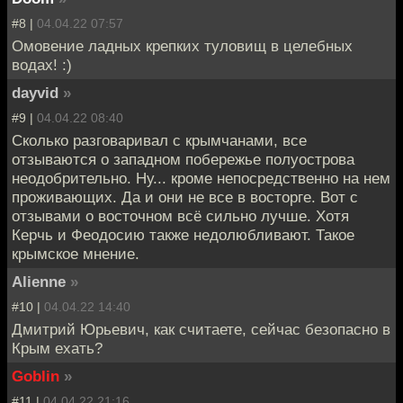
#8 |
04.04.22 07:57
Омовение ладных крепких туловищ в целебных
водах! :)
dayvid
»
#9 |
04.04.22 08:40
Сколько разговаривал с крымчанами, все
отзываются о западном побережье полуострова
неодобрительно. Ну... кроме непосредственно на нем
проживающих. Да и они не все в восторге. Вот с
отзывами о восточном всё сильно лучше. Хотя
Керчь и Феодосию также недолюбливают. Такое
крымское мнение.
Alienne
»
#10 |
04.04.22 14:40
Дмитрий Юрьевич, как считаете, сейчас безопасно в
Крым ехать?
Goblin
»
#11 |
04.04.22 21:16