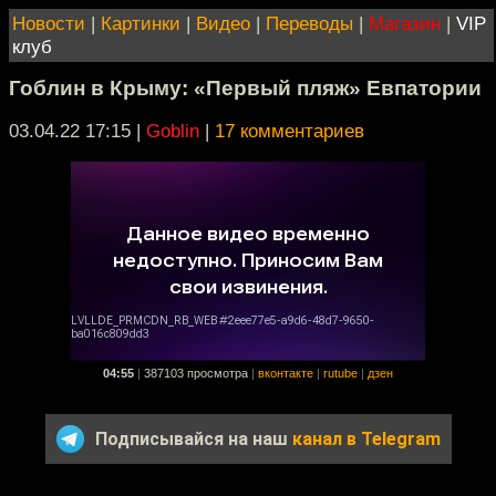
Новости
|
Картинки
|
Видео
|
Переводы
|
Магазин
|
VIP
клуб
Гоблин в Крыму: «Первый пляж» Евпатории
03.04.22 17:15
|
Goblin
|
17 комментариев
04:55
|
387103 просмотра
|
вконтакте
|
rutube
|
дзен
Подписывайся на наш
канал в Telegram