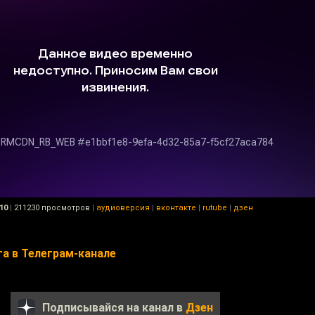
10
|
211230 просмотров
|
аудиоверсия
|
вконтакте
|
rutube
|
дзен
а в Телеграм-канале
Подписывайся на канал в
Дзен