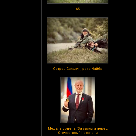
65
Остров Сахалин, река Найба
Медаль ордена "За заслуги перед
Отечеством" II степени