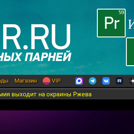
оды
Магазин
VIP
рмия выходит на окраины Ржева