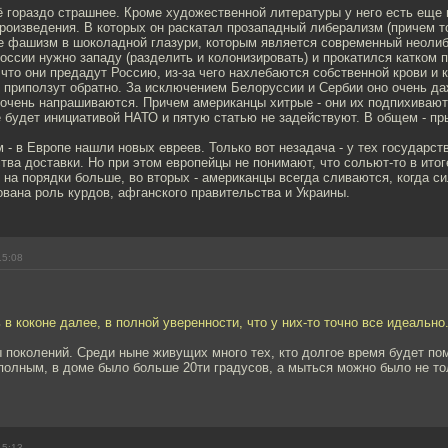
 гораздо страшнее. Кроме художественной литературы у него есть еще 
роизведения. В которых он раскатал прозападный либерализм (причем т
не фашизм в шоколадной глазури, которым является современный неолиб
России нужно западу (разделить и колонизировать) и прокатился катком 
 что они предадут Россию, из-за чего нахлебаются собственной крови и 
 приползут обратно. За исключением Белоруссии и Сербии оно очень да
очень напрашиваются. Причем американцы хитрые - они их подпихивают,
не будет инициативой НАТО и пятую статью не задействуют. В общем - пр
 - в Европе нашли новых евреев. Только вот незадача - у тех государс
тва доставки. Но при этом европейцы не понимают, что сольют-то в итог
 на порядки больше, во вторых - американцы всегда сливаются, когда с
вана роль курдов, афганского правительства и Украины.
15:08
 в коконе далее, в полной уверенности, что у них-то точно все идеально
 поколений. Среди ныне живущих много тех, кто долгое время будет помн
полным, в доме было больше 20ти градусов, а мыться можно было не т
15:13