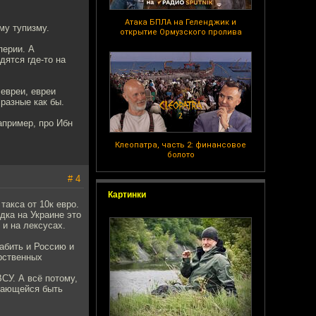
Атака БПЛА на Геленджик и
му тупизму.
открытие Ормузского пролива
перии. А
ятся где-то на
 евреи, евреи
 разные как бы.
апример, про Ибн
Клеопатра, часть 2: финансовое
болото
# 4
Картинки
такса от 10к евро.
дка на Украине это
 и на лексусах.
лабить и Россию и
арственных
СУ. А всё потому,
ытающейся быть