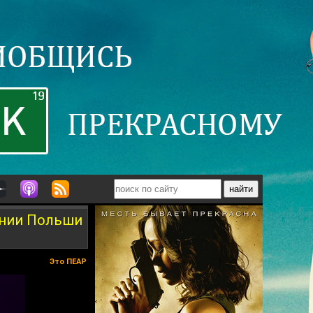
жении Польши
Это ПЕАР