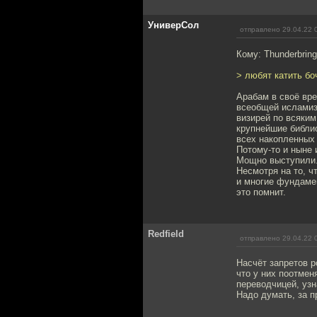
УниверСол
отправлено 29.04.22 
Кому: Thunderbring
> любят катить бо
Арабам в своё вр
всеобщей исламиз
визирей по всяким
крупнейшие библио
всех накопленных 
Потому-то и ныне
Мощно выступили. 
Несмотря на то, ч
и многие фундамен
это помнит.
Redfield
отправлено 29.04.22 
Насчёт запретов р
что у них поотмен
переводчицей, узн
Надо думать, за п