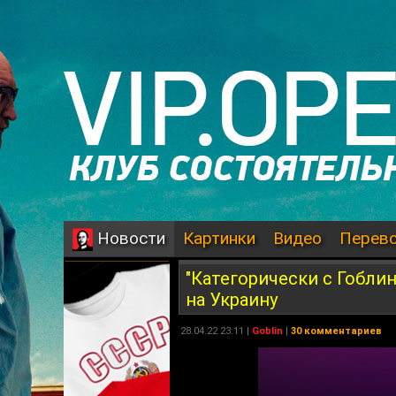
Картинки
Видео
Перев
Новости
"Категорически с Гобли
на Украину
28.04.22 23:11 |
Goblin
|
30 комментариев