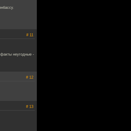
онбассу.
# 11
 факты неугодные -
# 12
# 13