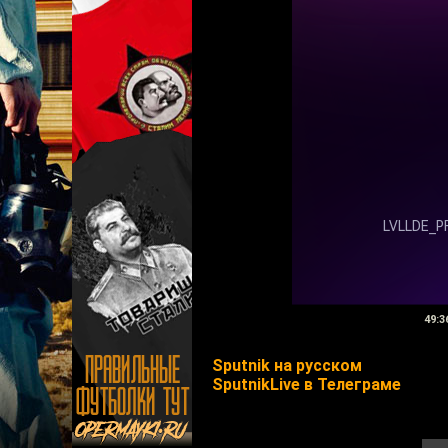
49:3
Sputnik на русском
SputnikLive в Телеграме