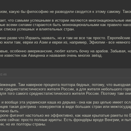
лизм, какую бы философию не разводили сводится к этому самому. Тако
вает, что самыми успешными в истории являются многонациональные им
рые всеми силами стараются быть мононациональными как правило наход
ах списка успешных и влиятельных стран.
но разве что Израиль назвать, но и там не все так просто. Европейские
о жили там, евреи из Азии и евреи из, например, Эфиопии - все немного
авые, особенно американские, любят катить бочку на арабов. Забывая, н
же известен как Авиценна и названия очень многих звёзд.
02:46
беженцев. Там наверное процента полтора бедных, потому, что выездная 
ля среднестатистического жителя России, а для жителя небольшого горо
для того самого среднестатистического жителя России. Поэтому там они
 и вообще эта украинская каша из дерьма - она как раз целью имеет ос
нцев такая доктрина - конкурентов в виде больших стран или межгосуд
лжно быть.
вропе фигачит настолько же эффективно, как наши крылатые ракеты по В
вропе сейчас просто полные идиоты. Есть фрондёры вроде Венгрии, и п
и, но их полторы страны.