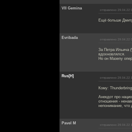
VII Gemina
отправлено 29.04.22 
Ещё больше Дмитр
Evribada
отправлено 29.04.22 
За Петра Ильича (
вдохновлялся.
Но он Мазепу опер
Rus[H]
отправлено 29.04.22 
Кому: Thunderbring
Анекдот про нацио
отношения - ненав
непонимание, что 
Pavel M
отправлено 29.04.22 