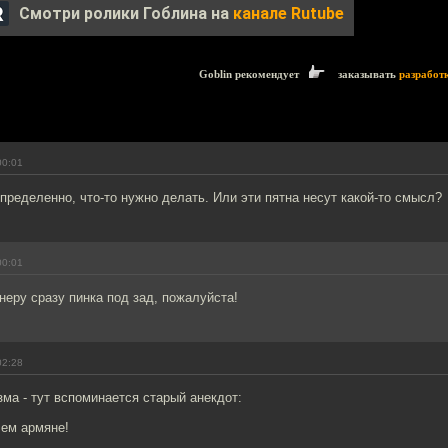
Смотри ролики Гоблина на
канале Rutube
Goblin рекомендует
заказывать
разработ
00:01
ределенно, что-то нужно делать. Или эти пятна несут какой-то смысл?
00:01
неру сразу пинка под зад, пожалуйста!
02:28
ма - тут вспоминается старый анекдот:
чем армяне!