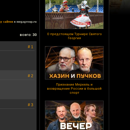
ку сайтов
в megagroup.ru
О предстоящем Турнире Святого
всего: 30
Георгия
# 1
# 2
Признание Меркель и
возвращение России в большой
спорт
# 3