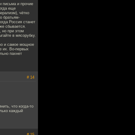
и письма и прочие
огда еще
ерализм), чётко
по братьям-
когда Россия станет
же сбывается.
 но при этом
ыгайте в мясорубку.
тво и самое мощное
е их. Во-первых
ильно пахнет
# 14
.
ить, что когда-то
олько каждый
# 15