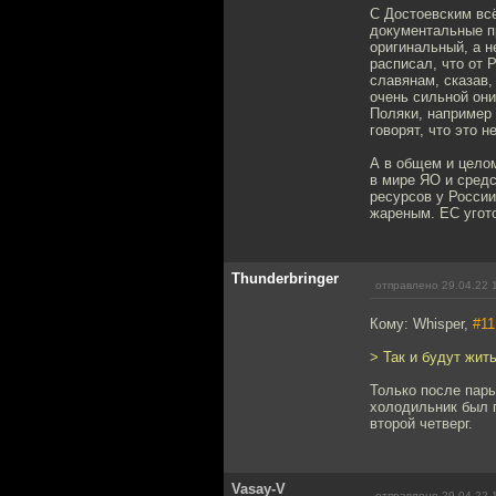
С Достоевским всё
документальные п
оригинальный, а 
расписал, что от 
славянам, сказав,
очень сильной они
Поляки, например 
говорят, что это 
А в общем и целом
в мире ЯО и средс
ресурсов у России
жареным. ЕС угото
Thunderbringer
отправлено 29.04.22 
Кому: Whisper,
#11
> Так и будут жить
Только после пары
холодильник был 
второй четверг.
Vasay-V
отправлено 29.04.22 