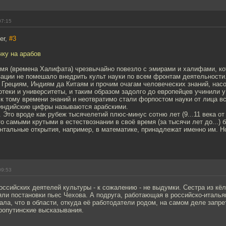
07:15
er,
#3
чку на арабов
емя (времена Халифата) чрезвычайно повезло с эмирами и халифами, к
ации не помешало внедрить культ науки по всем фронтам деятельности
 Грециям, Индиям да Китаям и прочим очагам человеческих знаний, нас
теки и университеты, и таким образом задолго до европейцев учинили у
к тому времени знаний и неотвратимо стали форпостом науки от лица вс
 индийские цифры называются арабскими.
Это вроде как рубеж тысячелетий плюс-минус сотню лет (9...11 века от 
то самыми крутыми в естествознании в своё время (за тысячи лет до...) 
тальные открытия, например, в математике, принадлежат именно им. Но
09:53
оссийских деятелей культуры - к сожалению - не выдумки. Сестра из к
яли постановки пьес Чехова. А подруга, работающая в российско-италь
ала, что в области, откуда её работодатели родом, на самом деле запре
ропутинские высказывания.