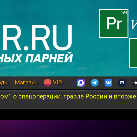
оды
Магазин
VIP
ном": о спецоперации, травле России и втор