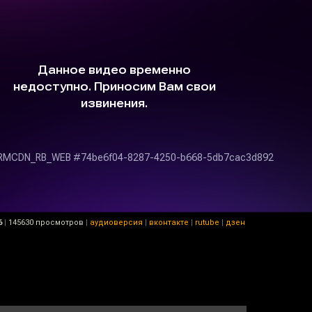
6
|
145630 просмотров
|
аудиоверсия
|
вконтакте
|
rutube
|
дзен