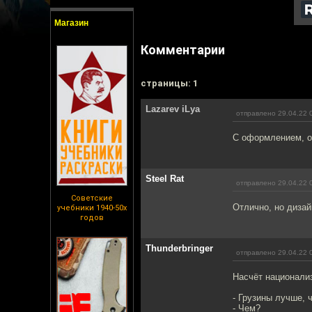
Магазин
Комментарии
cтраницы: 1
Lazarev iLya
отправлено 29.04.22 
С оформлением, оп
Steel Rat
отправлено 29.04.22 
Советские
Отлично, но дизай
учебники 1940-50х
годов
Thunderbringer
отправлено 29.04.22 
Насчёт национализ
- Грузины лучше, 
- Чем?