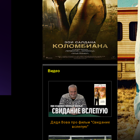
Видео
Дядя Вова про фильм "Свидание
вслепую"