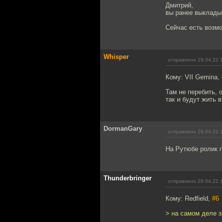
Дмитрий,
вы ранее выклады
Сейчас есть возм
Whisper
отправлено 29.04.22 
Кому: VII Gemina,
Там не перебить, 
так и будут жить в
DormanGary
отправлено 29.04.22 
На Рутюбе ролик 
Thunderbringer
отправлено 29.04.22 
Кому: Redfield,
#6
> на самом деле з