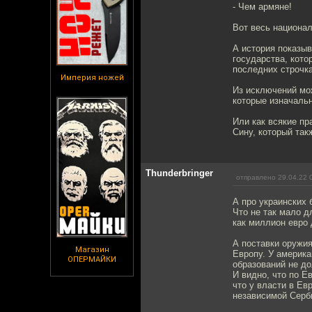
- Чем армяне!
Вот весь национа
А история показы
государства, кото
последних строчк
Империя ножей
Из исключений мож
которые изначальн
Или как всякие пр
Сину, который так
Thunderbringer
отправлено 29.04.22 
А про украинских 
Что не так мало д
как миллион евро 
А поставки оружия
Магазин
Европу. У америка
ОПЕРМАЙКИ
образований не до
И видно, что по Е
что у власти в Е
независимой Серби