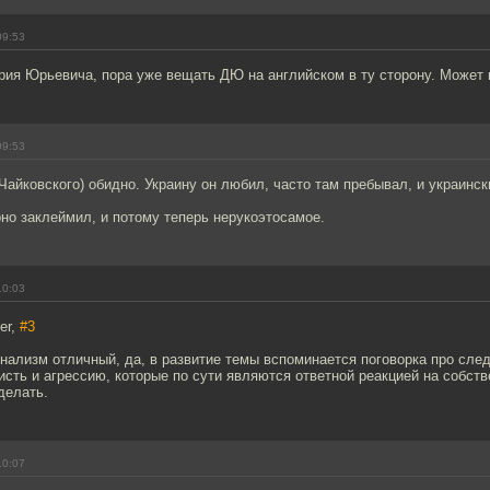
09:53
ия Юрьевича, пора уже вещать ДЮ на английском в ту сторону. Может 
09:53
Чайковского) обидно. Украину он любил, часто там пребывал, и украинс
но заклеймил, и потому теперь нерукоэтосамое.
10:03
er,
#3
нализм отличный, да, в развитие темы вспоминается поговорка про след
исть и агрессию, которые по сути являются ответной реакцией на собств
делать.
10:07