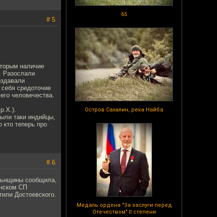
65
# 5
оторым наличие
. Разослали
оздавали
 себя средоточие
его человечества.
р.Х.).
Остров Сахалин, река Найба
были таки индийцы,
 кто теперь про
# 6
ёльнщины сообщила,
янском СП
тили Достоевского.
Медаль ордена "За заслуги перед
Отечеством" II степени