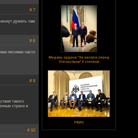
# 7
начнут думать там.
# 8
кими песнями часто
Медаль ордена "За заслуги перед
Отечеством" II степени
# 9
ствия такого
енные страхи и
РВИО
# 10