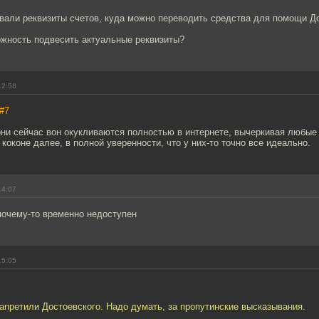
вали реквизиты счетов, куда можно переводить средства для помощи Д
ожность подвесить актуальные реквизиты?
12:58
#7
они сейчас вон окукливаются полностью в интернете, вычеркивая любые
 коконе далее, в полной уверенности, что у них-то точно все идеально.
14:07
почему-то временно недоступен
15:05
апретили Достоевского. Надо думать, за пропутинские высказывания.