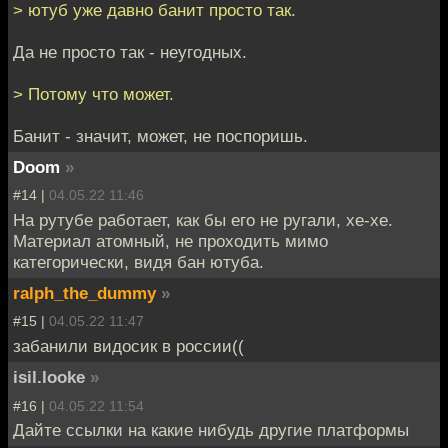
> ютуб уже давно банит просто так.
Да не просто так - неугодных.
> Потому что может.
Банит - значит, может, не поспоришь.
Doom
»
#14 |
04.05.22 11:46
На рутубе работает, как бы его не ругали, хе-хе.
Материал атомный, не проходить мимо
категорически, видя бан ютуба.
ralph_the_dummy
»
#15 |
04.05.22 11:47
забанили видосик в россии((
isil.looke
»
#16 |
04.05.22 11:54
Дайте ссылки на какие нибудь другие платформы