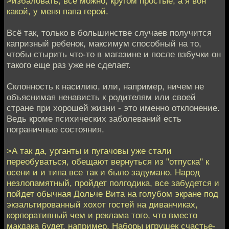
>избаловать, всё можно, кругом простые, а я вон
какой, у меня папа герой.
Всё так, только в большинстве случаев получится
капризный ребенок, максимум способный на то,
чтобы стырить что-то в магазине и после взбучки он
такого еще раз уже не сделает.
Склонность к насилию, или, например, ничем не
объяснимая ненависть к родителям или своей
стране при хорошей жизни - это именно отклонение.
Ведь кроме психических заболеваний есть
пограничные состояния.
>А так да, урганты и пугачовы уже стали
переобуваться, обещают вернуться из "отпуска" к
осени и и типа все так и было задумано. Народ
незлопамятный, пройдет полгодика, все забудется и
пойдет обычная Дольче Вита на голубом экране под
экзальтированный хохот гостей на диванчиках,
корпоративный чем и реклама того, что вместо
макдака будет, например. Наборы игрушек счастье-