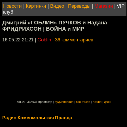
Новости
|
Картинки
|
Видео
|
Переводы
|
Магазин
|
VIP
клуб
Дмитрий «ГОБЛИН» ПУЧКОВ и Надана
ФРИДРИХСОН | ВОЙНА и МИР
16.05.22 21:21
|
Goblin
|
36 комментариев
45:14
|
338931 просмотр
|
аудиоверсия
|
вконтакте
|
rutube
|
дзен
Радио Комсомольская Правда