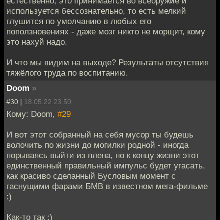
естественно, это принимается во всеоружие и
используется бессознательно, то есть мелкий
глушится по умолчанию в любых его
поползновениях - даже мозг никто не морщит, кому
это нахуй надо.
И что мы видим на выходе? Результаты отсутствия
тяжёлого труда по воспитанию.
Doom
»
#30 |
18.05.22 23:50
Кому: Doom,
#29
И вот этот собранный на себя мусор ты будешь
волочить по жизни до могилки родной - иногда
порываясь выйти из плена, но к концу жизни этот
единственный правильный импульс будет угасать,
как красиво сделанный Бусловым момент с
гаснущими фарами БМВ в известном мега-фильме
:)
Как-то так :)