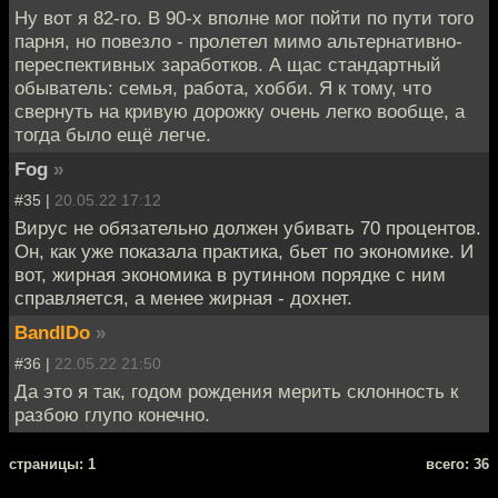
Ну вот я 82-го. В 90-х вполне мог пойти по пути того
парня, но повезло - пролетел мимо альтернативно-
переспективных заработков. А щас стандартный
обыватель: семья, работа, хобби. Я к тому, что
свернуть на кривую дорожку очень легко вообще, а
тогда было ещё легче.
Fog
»
#35 |
20.05.22 17:12
Вирус не обязательно должен убивать 70 процентов.
Он, как уже показала практика, бьет по экономике. И
вот, жирная экономика в рутинном порядке с ним
справляется, а менее жирная - дохнет.
BandIDo
»
#36 |
22.05.22 21:50
Да это я так, годом рождения мерить склонность к
разбою глупо конечно.
cтраницы: 1
всего: 36