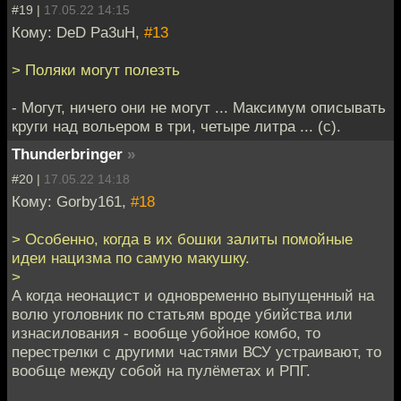
#19 |
17.05.22 14:15
Кому: DeD Pa3uH,
#13
> Поляки могут полезть
- Могут, ничего они не могут ... Максимум описывать
круги над вольером в три, четыре литра ... (с).
Thunderbringer
»
#20 |
17.05.22 14:18
Кому: Gorby161,
#18
> Особенно, когда в их бошки залиты помойные
идеи нацизма по самую макушку.
>
А когда неонацист и одновременно выпущенный на
волю уголовник по статьям вроде убийства или
изнасилования - вообще убойное комбо, то
перестрелки с другими частями ВСУ устраивают, то
вообще между собой на пулёметах и РПГ.