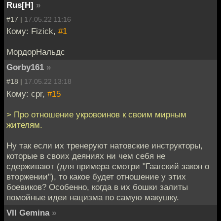
Rus[H]
»
#17 |
17.05.22 11:16
Кому: Fizick,
#1
МордорНальдс
Gorby161
»
#18 |
17.05.22 13:18
Кому: cpr,
#15
> Про отношение укровоинов к своим мирным
жителям.
Ну так если их тренеруют натовские инструкторы,
которые в своих деяниях ни чем себя не
сдерживают (для примера смотри "Гаагский закон о
вторжении"), то какое будет отношение у этих
боевиков? Особенно, когда в их бошки залиты
помойные идеи нацизма по самую макушку.
VII Gemina
»