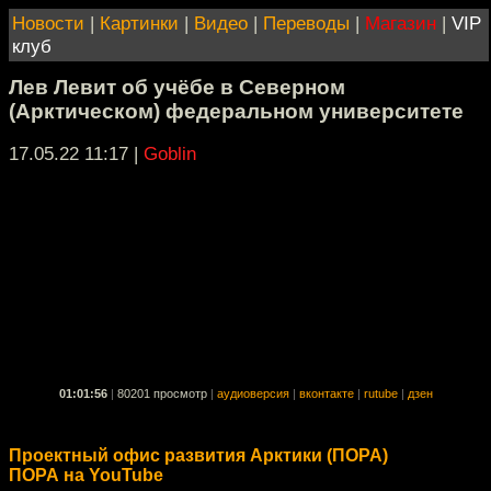
Новости
|
Картинки
|
Видео
|
Переводы
|
Магазин
|
VIP
клуб
Лев Левит об учёбе в Северном
(Арктическом) федеральном университете
17.05.22 11:17
|
Goblin
01:01:56
|
80201 просмотр
|
аудиоверсия
|
вконтакте
|
rutube
|
дзен
Проектный офис развития Арктики (ПОРА)
ПОРА на YouTube