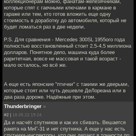
коллекционерам можно, фанатам-железячникам,
которые спят с гаечными ключами в кармане в
гараже или тем, кто готов вложить еще одну
стоимость в доработку до автомобиля, который не
будет ломаться раз в две недели.
P.S. Для сравнения - Mercedes 300SL 1955ого года
полностью восстановленный стоит 2.5-4.5 миллиона
долларов. Понятное дело, машина куда более
раритетная, вовсе не массовая и такой возраст -
мало осталось, но всё же.
А еще есть японские "птички" с такими же дверьми,
которые стоят или чуть дешевле ДеЛореана или в
два раза дороже. Надёжные при этом.
Thunderbringer
»
#2 |
18.05.22 19:24
Да и насчёт спутников и как их сбивать. Вешается
ракета на МиГ-31 и нет спутника. А еще у нас есть
спутники-инспекторы, что они делают в точности по