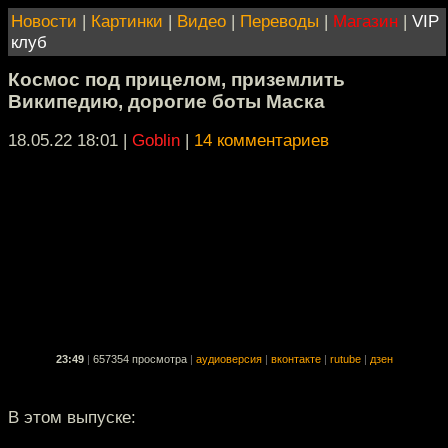
Новости
|
Картинки
|
Видео
|
Переводы
|
Магазин
|
VIP
клуб
Космос под прицелом, приземлить
Википедию, дорогие боты Маска
18.05.22 18:01
|
Goblin
|
14 комментариев
23:49
|
657354 просмотра
|
аудиоверсия
|
вконтакте
|
rutube
|
дзен
В этом выпуске: