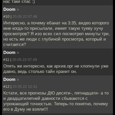
нас таки спас :)
Doom
»
#10 |
20.05.22 07:46
Интересно, а почему ебанат на 3:35, видео которого
мне когда-то присылали, имеет такую туеву хучу
просмотров? Я изо всех сил посмотрел минуты три,
но есть же люди с глубиной просмотра, который и
считается?
Doom
»
#11 |
20.05.22 07:49
Опять же интересно, как архив.орг не хлопнули уже
давно, ведь столько тайн хранит он.
Doom
»
#12 |
20.05.22 12:31
Кстати, все прогнозы ДЮ десяти-, пятнадцати- а то
и двадцатилетней давности сбываются с
угрожающей точностью. Теперь-то понятно, почему
его в Думу не взяли!!!