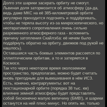
Долго эти шарики засирать орбиту не смогут.
Львиная доля затормозится об атмосферу (да-да,
ведь даже МКС на её 385-километровой орбите
регулярно приходится подгонять и поддёргивать,
чтобы не теряла высоту из-за микроскопического, но
неотвратимого сопротивления очень сильно
разреженного атмосферного газа - вспомнить
причину затопления Скайлэба: её нечем было
поддёрнуть обратно на орбиту, движков под рукой не
нашлось).
Оставшаяся часть боевых элементов рассеется по
эллиптическим орбитам, а то и затеряется в
Космосе.
Так что через некоторое время околоземное
пространство, предполагаю, можно будет считать
вновь пригодным для вывешивания в нём ИСЗ.
Есть, конечно, контраргументы: вот на
геостационарной орбите (порядка 38 тыс. км)
влияние земной атмосферы будет представлять
собой бесконечно малую величину (БМВ!), и шарики
останутся на ней плюс-минус. Но опять же, только