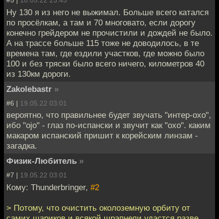
#5 |
18.05.22 23:45
Ну 130 я из него не выжимал. Больше всего катался
по просёлкам, а там и 70 многовато, если дорогу
конечно грейдером не прочистили и дождей не было.
А на трассе больше 115 тоже не доводилось, в те
времена там, где ездили участков, где можно было
100 и без тряски было всего ничего, километров 40
из 130км дороги.
Zakolebastr
»
#6 |
19.05.22 03:01
вероятно, что правильнее будет звучать "интер-охо",
ибо "ojo" - глаз по-испански и звучит как "охо". каким
макаром испанский пришит к корейским линзам -
загадка.
Физик-Любитель
»
#7 |
19.05.22 03:01
Кому: Thunderbringer,
#2
> Потому, что очистить околоземную орбиту от
самих шариков и всякой шрапнели удастся разве,