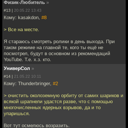
Физик-Любитель
»
#13 |
20.05.22 13:43
Кому: kasakdon,
#8
> Все на месте.
Я стараюсь смотреть ролики в день выхода. При
таком режиме на главной те, кого ты ещё не
посмотрел, будут в основном из рекомендаций
YouTube. Т.е. х.з. кто.
УниверСол
»
#14 |
21.05.22 10:11
Кому: Thunderbringer,
#2
> очистить околоземную орбиту от самих шариков и
всякой шрапнели удастся разве, что с помощью
многочисленных ядерных взрывов, да и то
упаришься.
Вот тут осмелюсь возразить.