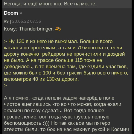
Негода, и ещё много кто. Все на месте.
Doom
»
#9 |
20.05.22 07:36
Кому: Thunderbringer,
#5
> Ну 130 я из него не выжимал. Больше всего
катался по просёлкам, а там и 70 многовато, если
дорогу конечно грейдером не прочистили и дождей
не было. А на трассе больше 115 тоже не
доводилось, в те времена там, где ездили участков,
где можно было 100 и без тряски было всего ничего,
километров 40 из 130км дороги.
>
А я помню, когда летели задом наперёд в поле
чистое вцепившись кто во что может, когда ехали
экзамен по газу сдавать. Вот тогда полное
просветление, вот тогда чувствуешь полную
беспомощность :))) Но так как все мы пятеро
атеисты были, то бох на нас махнул рукой и Космич