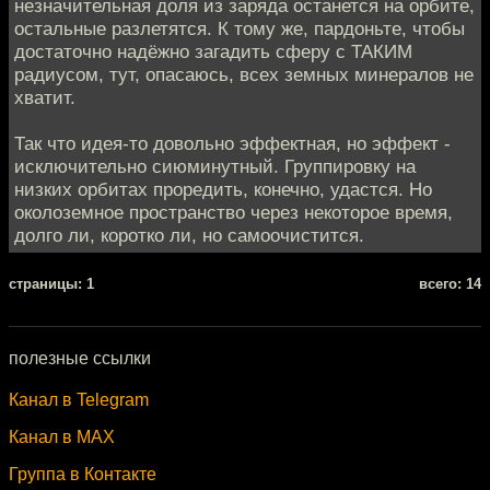
незначительная доля из заряда останется на орбите,
остальные разлетятся. К тому же, пардоньте, чтобы
достаточно надёжно загадить сферу с ТАКИМ
радиусом, тут, опасаюсь, всех земных минералов не
хватит.
Так что идея-то довольно эффектная, но эффект -
исключительно сиюминутный. Группировку на
низких орбитах проредить, конечно, удастся. Но
околоземное пространство через некоторое время,
долго ли, коротко ли, но самоочистится.
cтраницы: 1
всего: 14
полезные ссылки
Канал в Telegram
Канал в MAX
Группа в Контакте