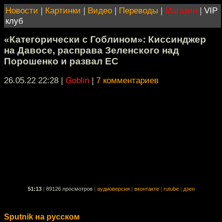
Новости
|
Картинки
|
Видео
|
Переводы
|
Магазин
|
VIP
клуб
«Категорически с Гоблином»: Киссинджер
на Давосе, расправа Зеленского над
Порошенко и развал ЕС
26.05.22 22:28
|
Goblin
|
7 комментариев
51:13
|
89126 просмотров
|
аудиоверсия
|
вконтакте
|
rutube
|
дзен
Sputnik на русском