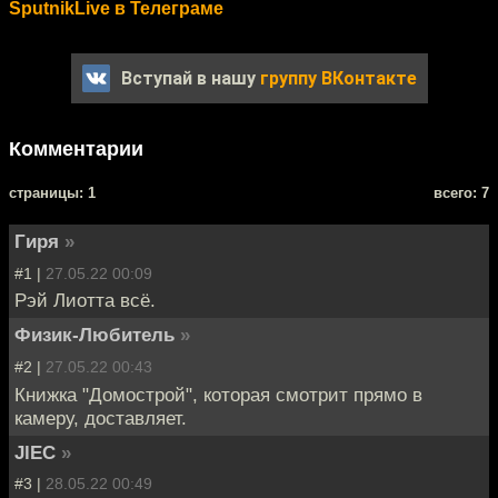
SputnikLive в Телеграме
Вступай в нашу
группу ВКонтакте
Комментарии
cтраницы: 1
всего: 7
Гиря
»
#1 |
27.05.22 00:09
Рэй Лиотта всё.
Физик-Любитель
»
#2 |
27.05.22 00:43
Книжка "Домострой", которая смотрит прямо в
камеру, доставляет.
JlEC
»
#3 |
28.05.22 00:49