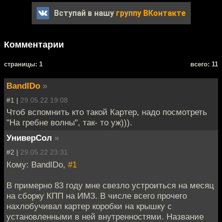
Вступай в нашу
группу ВКонтакте
Комментарии
cтраницы: 1
всего: 11
BandIDo
»
#1 |
29.05.22 19:08
Чтоб вспомнить кто такой Картер, надо посмотреть
"На гребне волны", так- то уж))).
УниверСол
»
#2 |
29.05.22 23:31
Кому: BandIDo,
#1
В примерно 83 году мне свезло устроиться на месяц
на сборку КПП на ИМЗ. В числе всего прочего
нахлобучивал картер коробки на крышку с
установленными в ней внутренностями. Название