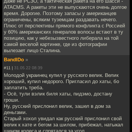
даже не РСЗО, а тактическая ракета на его шасси -
ATACMS. А ракеты эти не выпускаются очень долгое
время. Дорогие. Поэтому запасы у американцев
ограничены, всяким туземцам раздавать нечего.
Плюс от перспективы прямого конфликта с Россией
у 60% американских генералов волосы встают в ту
позицию, как у небезызвестного либерала на той
самой веселой картинке, где из фотографии
вылезает лицо Сталина.
BandIDo
»
#11 |
31.05.22 08:39
Молодой украинец купил у русского велик. Велик
хороший, купил недорого. Пригласил до хаты, бо
заплатить треба.
- Осё, тули вэлик биля хаты, пидэмо, достану
гроши.
Ну, русский прислонил велик, зашел в дом за
деньгами.
Старый хохол увидал как русский прислонил свой
велик к хате и бегом за шилом, прибежал, натыкал
шином колеса и спрятался за угол.