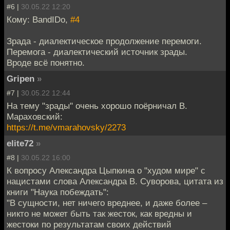
#6 |
30.05.22 12:20
Кому: BandIDo,
#4
Зрада - диалектическое продолжение перемоги.
Перемога - диалектический источник зрады.
Вроде всё понятно.
Gripen
»
#7 |
30.05.22 12:44
На тему "зрады" очень хорошо поёрничал В.
Мараховский:
https://t.me/vmarahovsky/2273
elite72
»
#8 |
30.05.22 16:00
К вопросу Александра Цыпкина о "худом мире" с
нацистами слова Александра В. Суворова, цитата из
книги "Наука побеждать":
"В сущности, нет ничего вреднее, и даже более –
никто не может быть так жесток, как вредны и
жестоки по результатам своих действий