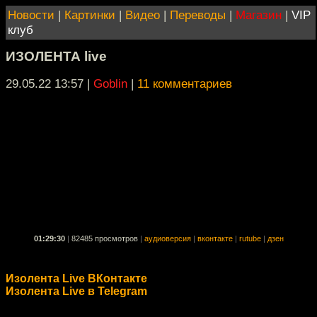
Новости
|
Картинки
|
Видео
|
Переводы
|
Магазин
|
VIP
клуб
ИЗОЛЕНТА live
29.05.22 13:57
|
Goblin
|
11 комментариев
01:29:30
|
82485 просмотров
|
аудиоверсия
|
вконтакте
|
rutube
|
дзен
Изолента Live ВКонтакте
Изолента Live в Telegram