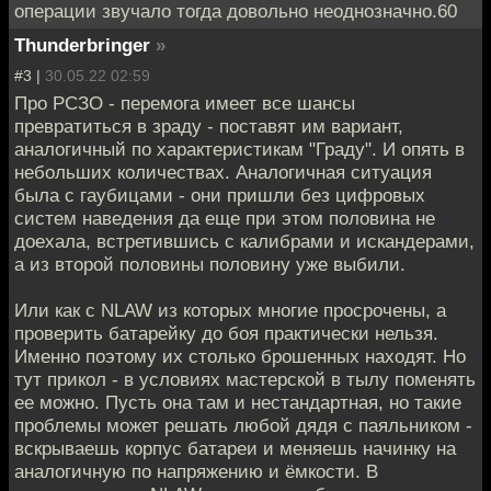
операции звучало тогда довольно неоднозначно.60
Thunderbringer
»
#3 |
30.05.22 02:59
Про РСЗО - перемога имеет все шансы
превратиться в зраду - поставят им вариант,
аналогичный по характеристикам "Граду". И опять в
небольших количествах. Аналогичная ситуация
была с гаубицами - они пришли без цифровых
систем наведения да еще при этом половина не
доехала, встретившись с калибрами и искандерами,
а из второй половины половину уже выбили.
Или как с NLAW из которых многие просрочены, а
проверить батарейку до боя практически нельзя.
Именно поэтому их столько брошенных находят. Но
тут прикол - в условиях мастерской в тылу поменять
ее можно. Пусть она там и нестандартная, но такие
проблемы может решать любой дядя с паяльником -
вскрываешь корпус батареи и меняешь начинку на
аналогичную по напряжению и ёмкости. В