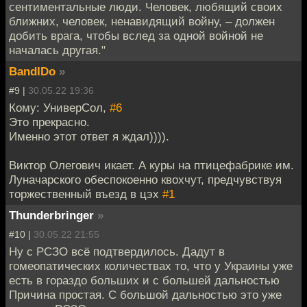
сентиментальные люди. Человек, любящий своих
ближних, человек, ненавидящий войну, – должен
добить врага, чтобы вслед за одной войной не
началась другая."
BandIDo
»
#9 |
30.05.22 19:36
Кому: УниверСол,
#6
Это прекрасно.
Именно этот ответ я ждал)))).
Виктор Олегович икает. А куры на птицефабрике им.
Луначарского обеспокоенно квохчут, предчувствуя
торжественный въезд в цэх
#1
Thunderbringer
»
#10 |
30.05.22 21:55
Ну с РСЗО всё подтвердилось. Дадут в
гомеопатических количествах то, что у Украины уже
есть в гораздо больших и с большей дальностью
Причина простая. С большой дальностью это уже