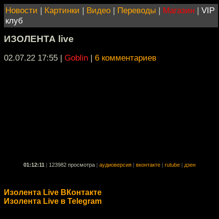
Новости
|
Картинки
|
Видео
|
Переводы
|
Магазин
|
VIP
клуб
ИЗОЛЕНТА live
02.07.22 17:55
|
Goblin
|
6 комментариев
01:12:11
|
123982 просмотра
|
аудиоверсия
|
вконтакте
|
rutube
|
дзен
Изолента Live ВКонтакте
Изолента Live в Telegram