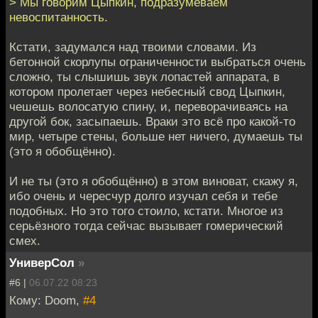
> Мы говорим Цыпкин, подразумеваем
невоспитанность.
Кстати, задумался над твоими словами. Из
бетонной скорлупы ограниченности выбраться очень
сложно, ты слышишь звук лопастей аппарата, в
котором пролетает через небесный свод Цыпкин,
чешешь волосатую спину, и, переворачиваясь на
другой бок, засыпаешь. Враки это всё про какой-то
мир, четыре стены, больше нет ничего, думаешь ты
(это я обобщённо).
И не ты (это я обобщённо) в этом виноват, скажу я,
ибо очень и чересчур долго изучал себя и тебе
подобных. Но это того стоило, кстати. Многое из
серьёзного тогда сейчас вызывает гомерический
смех.
УниверСол
»
#6 |
06.07.22 08:23
Кому: Doom,
#4