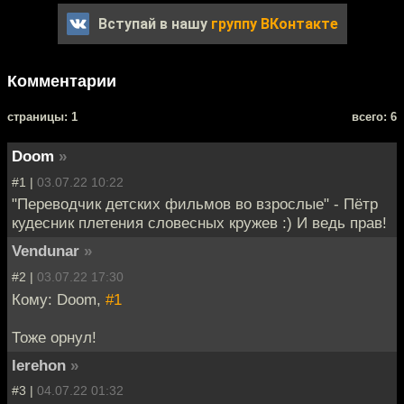
Вступай в нашу
группу ВКонтакте
Комментарии
cтраницы: 1
всего: 6
Doom
»
#1 |
03.07.22 10:22
"Переводчик детских фильмов во взрослые" - Пётр
кудесник плетения словесных кружев :) И ведь прав!
Vendunar
»
#2 |
03.07.22 17:30
Кому: Doom,
#1
Тоже орнул!
Ierehon
»
#3 |
04.07.22 01:32