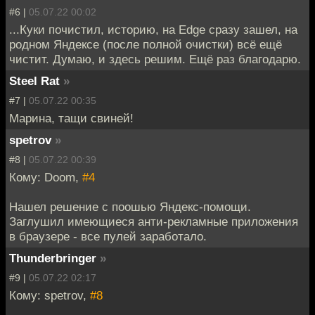
#6 |
05.07.22 00:02
...Куки почистил, историю, на Edge сразу зашел, на
родном Яндексе (после полной очистки) всё ещё
чистит. Думаю, и здесь решим. Ещё раз благодарю.
Steel Rat
»
#7 |
05.07.22 00:35
Марина, тащи свиней!
spetrov
»
#8 |
05.07.22 00:39
Кому: Doom,
#4
Нашел решение с поошью Яндекс-помощи.
Заглушил имеющиеся анти-рекламные приложения
в браузере - все пулей заработало.
Thunderbringer
»
#9 |
05.07.22 02:17
Кому: spetrov,
#8