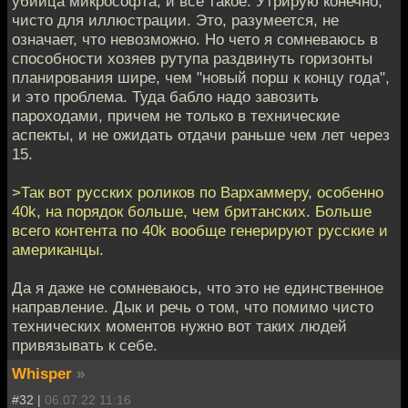
убийца микрософта, и все такое. Утрирую конечно,
чисто для иллюстрации. Это, разумеется, не
означает, что невозможно. Но чето я сомневаюсь в
способности хозяев рутупа раздвинуть горизонты
планирования шире, чем "новый порш к концу года",
и это проблема. Туда бабло надо завозить
пароходами, причем не только в технические
аспекты, и не ожидать отдачи раньше чем лет через
15.
>Так вот русских роликов по Вархаммеру, особенно
40k, на порядок больше, чем британских. Больше
всего контента по 40k вообще генерируют русские и
американцы.
Да я даже не сомневаюсь, что это не единственное
направление. Дык и речь о том, что помимо чисто
технических моментов нужно вот таких людей
привязывать к себе.
Whisper
»
#32 |
06.07.22 11:16