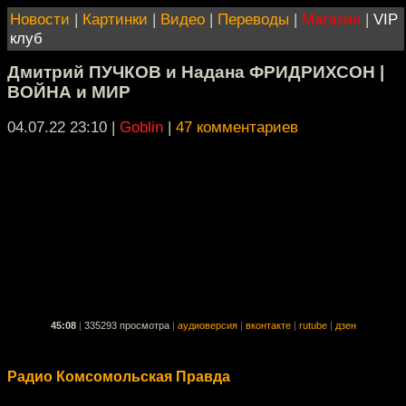
Новости
|
Картинки
|
Видео
|
Переводы
|
Магазин
|
VIP
клуб
Дмитрий ПУЧКОВ и Надана ФРИДРИХСОН |
ВОЙНА и МИР
04.07.22 23:10
|
Goblin
|
47 комментариев
45:08
|
335293 просмотра
|
аудиоверсия
|
вконтакте
|
rutube
|
дзен
Радио Комсомольская Правда