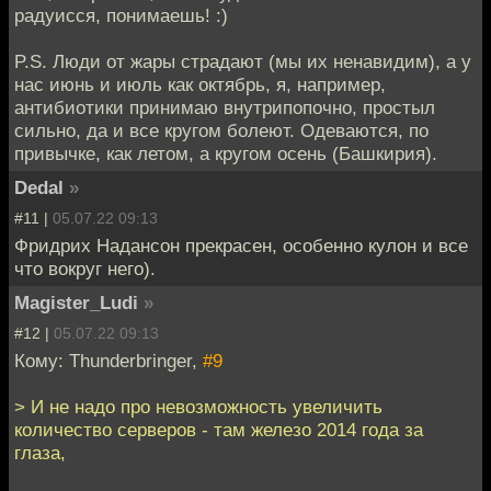
радуисся, понимаешь! :)
P.S. Люди от жары страдают (мы их ненавидим), а у
нас июнь и июль как октябрь, я, например,
антибиотики принимаю внутрипопочно, простыл
сильно, да и все кругом болеют. Одеваются, по
привычке, как летом, а кругом осень (Башкирия).
Dedal
»
#11 |
05.07.22 09:13
Фридрих Надансон прекрасен, особенно кулон и все
что вокруг него).
Magister_Ludi
»
#12 |
05.07.22 09:13
Кому: Thunderbringer,
#9
> И не надо про невозможность увеличить
количество серверов - там железо 2014 года за
глаза,