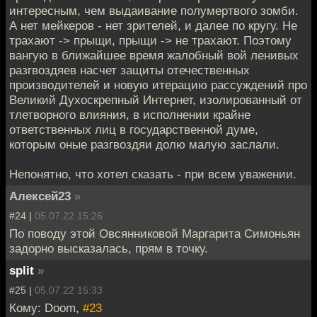
интересным, чем выдаивание полумертвого зомби.
А нет мейкеров - нет зрителей, и далее по кругу. Не
трахают -> прыщи, прыщи -> не трахают. Поэтому
вангую в ближайшее время жалобный вой ленивых
разгвоздяев насчет защиты отечественных
производителей и новую итерацию рассуждений про
Великий Духоскрепный Интернет, изолированный от
тлетворного влияния, в исполнении крайне
ответственных лиц в государственной думе,
которым оные разгвоздяи долю малую заслали.
Непонятно, что хотел сказать - при всем уважении.
Алексей23
»
#24 |
05.07.22 15:26
По поводу этой Овсянниковой Маргарита Симоньян
задорно высказалась, прям в точку.
split
»
#25 |
05.07.22 15:33
Кому: Doom,
#23