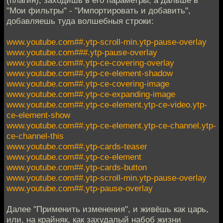
(плагин), заходишь в его параметры, а дальше в
"Мои фильтры" - "Импортировать и добавить",
добавляешь туда волшебныя строки:
www.youtube.com##.ytp-scroll-min.ytp-pause-overlay
www.youtube.com###.ytp-pause-overlay
www.youtube.com##.ytp-ce-covering-overlay
www.youtube.com##.ytp-ce-element-shadow
www.youtube.com##.ytp-ce-covering-image
www.youtube.com##.ytp-ce-expanding-image
www.youtube.com##.ytp-ce-element.ytp-ce-video.ytp-
ce-element-show
www.youtube.com##.ytp-ce-element.ytp-ce-channel.ytp-
ce-channel-this
www.youtube.com##.ytp-cards-teaser
www.youtube.com##.ytp-ce-element
www.youtube.com##.ytp-cards-button
www.youtube.com##.ytp-scroll-min.ytp-pause-overlay
www.youtube.com##.ytp-pause-overlay
Далее "Применить изменения", и живёшь как царь,
или, на крайняк, как захудалый набоб жизни