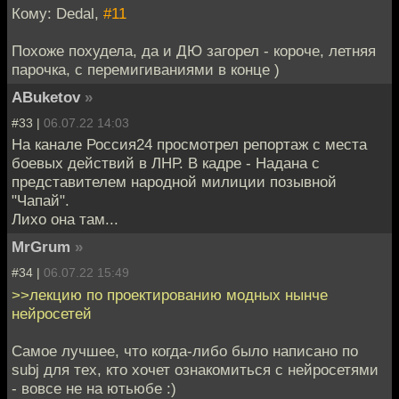
Кому: Dedal,
#11
Похоже похудела, да и ДЮ загорел - короче, летняя
парочка, с перемигиваниями в конце )
ABuketov
»
#33 |
06.07.22 14:03
На канале Россия24 просмотрел репортаж с места
боевых действий в ЛНР. В кадре - Надана с
представителем народной милиции позывной
"Чапай".
Лихо она там...
MrGrum
»
#34 |
06.07.22 15:49
>>лекцию по проектированию модных нынче
нейросетей
Самое лучшее, что когда-либо было написано по
subj для тех, кто хочет ознакомиться с нейросетями
- вовсе не на ютьюбе :)