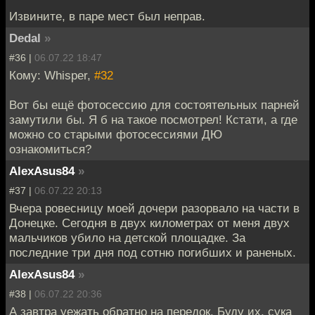
Извините, в паре мест был неправ.
Dedal
»
#36 |
06.07.22 18:47
Кому: Whisper,
#32
Вот бы ещё фотосессию для состоятельных парней
замутили бы. Я б на такое посмотрел! Кстати, а где
можно со старыми фотосессиями ДЮ
ознакомиться?
AlexAsus84
»
#37 |
06.07.22 20:13
Вчера ровесницу моей дочери разорвало на части в
Донецке. Сегодня в двух километрах от меня двух
мальчиков убило на детской площадке. За
последние три дня под сотню погибших и раненых.
AlexAsus84
»
#38 |
06.07.22 20:36
А завтра уежать обратно на передок. Буду их, сука