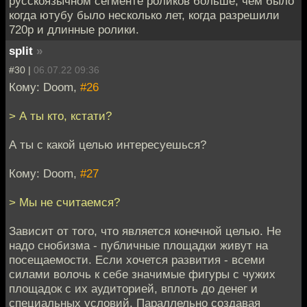
русскоязычном сегменте роликов больше, чем было
когда ютубу было несколько лет, когда разрешили
720p и длинные ролики.
split
»
#30 |
06.07.22 09:36
Кому: Doom,
#26
> А ты кто, кстати?
А ты с какой целью интересуешься?
Кому: Doom,
#27
> Мы не считаемся?
Зависит от того, что является конечной целью. Не
надо снобизма - публичные площадки живут на
посещаемости. Если хочется развития - всеми
силами волочь к себе значимые фигуры с чужих
площадок с их аудиторией, вплоть до денег и
специальных условий. Параллельно создавая