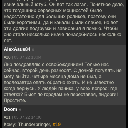
изначальный ютуб. Он вот так лагал. Понятное дело,
что тогдашних серверных мощностей было
недостаточно для больших роликов, поэтому они
были короткими, да и каналы были слабее, но вот
эти долгие подгрузки и зависания я помню. Чтобы
оно стало несколько иначе понадобилось несколько
лет.
AlexAsus84
»
#20 |
05.07.22 13:04
Лнр поздравляю с освобождением! Только нас
сейчас, второй день разносят. С дочкой погулять не
могу выйти, четыре месяца дома не был, а
послезавтра опять обратно ехать. И не известно
когда вернусь. У людей паника, у всех вопрос: где
ответка? Бьют по городам не переставая, пидорги!
Простите.
Doom
»
#21 |
05.07.22 14:30
Кому: Thunderbringer,
#19