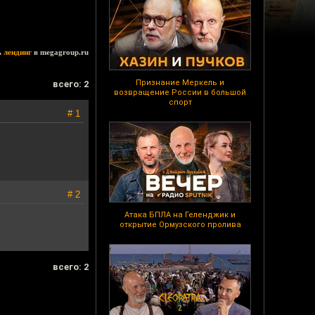
ь
лендинг
в megagroup.ru
Признание Меркель и
всего: 2
возвращение России в большой
спорт
# 1
# 2
Атака БПЛА на Геленджик и
открытие Ормузского пролива
всего: 2