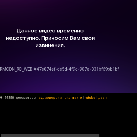
49
|
93350 просмотров
|
аудиоверсия
|
вконтакте
|
rutube
|
дзен