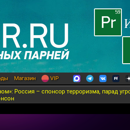
оды
Магазин
VIP
ом»: Россия – спонсор терроризма, парад угр
жонсон