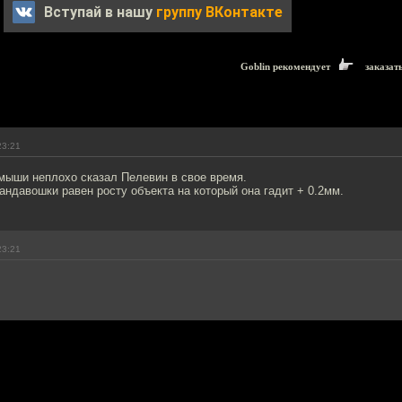
Вступай в нашу
группу ВКонтакте
Goblin рекомендует
заказат
23:21
 мыши неплохо сказал Пелевин в свое время.
ндавошки равен росту объекта на который она гадит + 0.2мм.
23:21