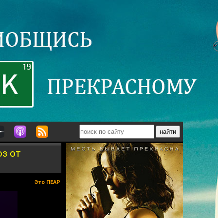
оз от
Это ПЕАР