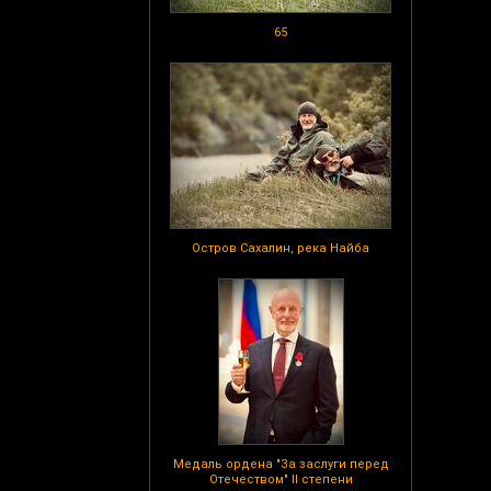
65
Остров Сахалин, река Найба
Медаль ордена "За заслуги перед
Отечеством" II степени