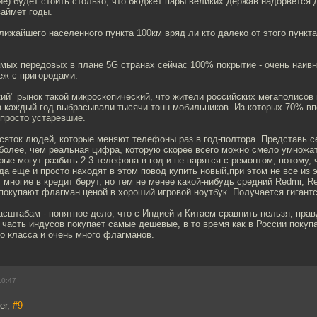
е) будет стоить столько, что бюджет пары великих держав надорвётся 
займет годы.
 ближайшего населенного пункта 100км вряд ли кто далеко от этого пункта
амых передовых в плане 5G странах сейчас 100% покрытие - очень наивн
еж с пригородами.
ий" рынок такой микроскопический, что жители российских мегаполисов 
в каждый год выбрасывали тысячи тонн мобильников. Из которых 70% в
 просто устаревшие.
сяток людей, которые меняют телефоны раз в год-полтора. Представь се
более, чем реальная цифра, которую скорее всего можно смело умножат
орые могут разбить 2-3 телефона в год и не парятся с ремонтом, потому, 
да еще и просто находят в этом повод купить новый,при этом не все из 
 многие в кредит берут, но тем не менее какой-нибудь средний Redmi, R
 покупают флагман ценой в хороший игровой ноутбук. Получается гигантс
сштабам - понятное дело, что с Индией и Китаем сравнить нельзя, прав
 часть индусов покупает самые дешевые, в то время как в России покуп
о класса и очень много флагманов.
10:47
er,
#9