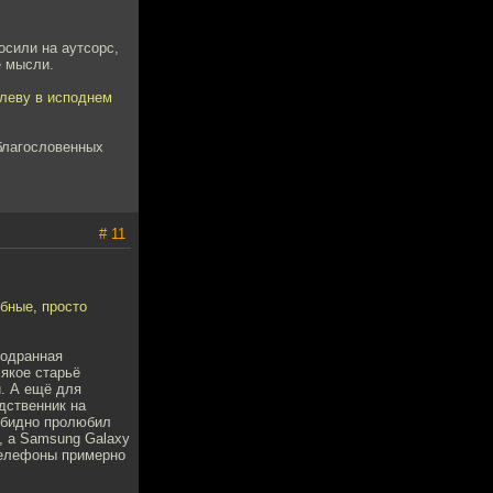
осили на аутсорс,
е мысли.
олеву в исподнем
 благословенных
# 11
бные, просто
зодранная
якое старьё
и. А ещё для
дственник на
 обидно пролюбил
, а Samsung Galaxy
 телефоны примерно