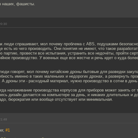
в наших, фашисты.
20:30
как люди спрашивают, мол почему проблема с ABS, подушками безопасно
е есть из чего производить. Они понятия не имеют, что такое разработать
ю партию, провести все испытания, устранить все недочёты, пройти сер
ийное производство. У военных еще все жестче и речь идет о куда боле
люди говорят, мол почему китайские дроны бытовые для разведки закупа
бность именно в таких маленьких и недорогих дронах, а развернуть про
 А дроны эти - расходный материал, нужно производство в сотни в день
огда налаживание производства корпусов для приборов может занять от 
 весь дизайн делается на компьютере за день, и никаких длительных и д
адо, бюрократия или вообще отсутствует или минимальная.
21:48
er,
#1