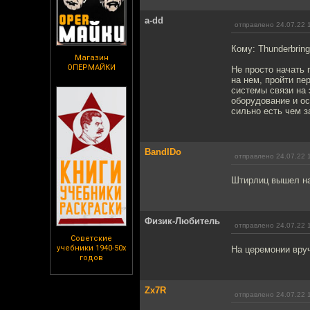
a-dd
отправлено 24.07.22 
Кому: Thunderbring
Магазин
ОПЕРМАЙКИ
Не просто начать 
на нем, пройти пе
системы связи на 
оборудование и ос
сильно есть чем з
BandIDo
отправлено 24.07.22 
Штирлиц вышел на
Физик-Любитель
отправлено 24.07.22 
Советские
учебники 1940-50х
На церемонии вру
годов
Zx7R
отправлено 24.07.22 