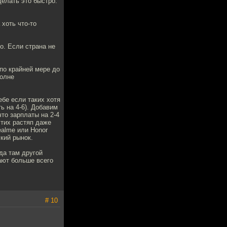
делать это быстро.
 хоть что-то
о. Если страна не
по крайней мере до
полне
бе если таких хотя
ь на 4-6). Добавим
что зарплаты на 2-4
этих растяп даже
ealme или Honor
кий рынок.
да там другой
ают больше всего
# 10