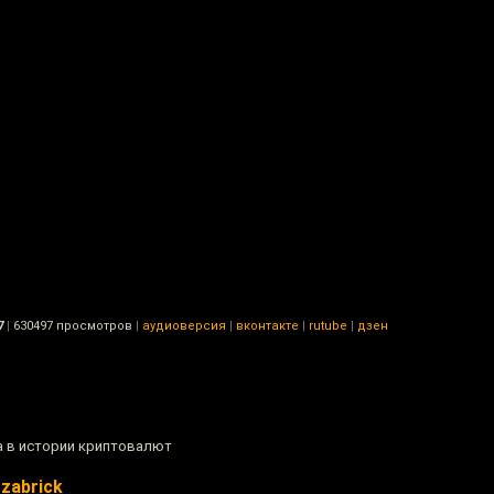
7
|
630497 просмотров
|
аудиоверсия
|
вконтакте
|
rutube
|
дзен
а в истории криптовалют
zabrick