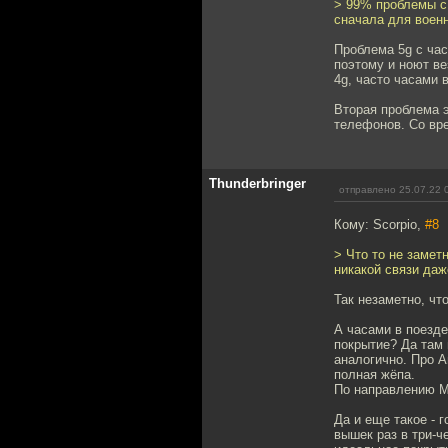
> 99% проблемы с 
сначала для военн
Проблема 5g с час
поэтому и ноют ве
4g, часто часами 
Вторая проблема э
телефонов. Со вре
Thunderbringer
отправлено 25.07.22 
Кому: Scorpio,
#8
> Что то не замет
никакой связи даж
Так незаметно, чт
А часами в поезде
покрытие? Да там 
аналогично. Про А
полная жёпа.
По направлению Мо
Да и еще такое - 
вышек раз в три-ч