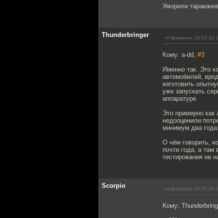
Уморили таракано
Thunderbringer
отправлено 24.07.22 
Кому: a-dd,
#3
Именно так. Это 
автомобилей, врод
изготовить опытну
уже запускать сер
аппаратуре.
Это примерно как 
недооценили потре
минимум два года.
О чём говорить, к
почти года, а там
тестирования не н
Scorpio
отправлено 24.07.22 
Кому: Thunderbring