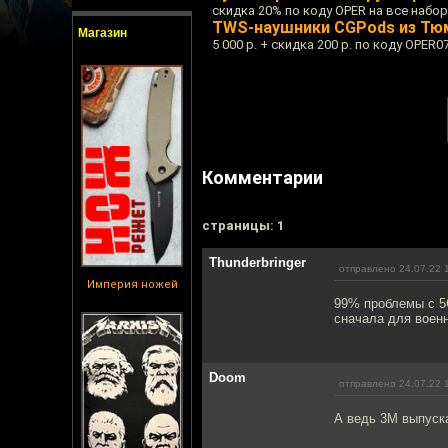
скидка 20% по коду OPER на все набо
TWS-наушники CGPods из Тю
Магазин
5 000 р. + скидка 200 р. по коду OPER0
Комментарии
cтраницы: 1
Thunderbringer
отправлено 24.07.22 
Империя ножей
99% проблемы с 5G
сначала для военн
Doom
отправлено 24.07.22 
А ведь 3М выпуска