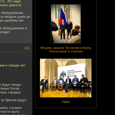
сто. Это надо
очень дорогое
е оборудование,
 за мкадом даже до
ми проблем нет.
в оборудования и
епадет.
Медаль ордена "За заслуги перед
# 9
Отечеством" II степени
ами в поезде нет
я будет везде
бинке Китая -
пных городов
 за Уралом будут.
РВИО
тыкать сотовых
стности было