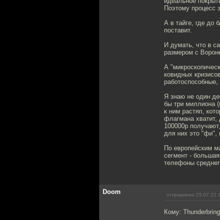
идеальное покрыти
Поэтому процесс 
А в тайге, где до
поставит.
И думать, что в с
размером с Ворон
А "микроскопическ
ковидных кризисо
работоспособные,
Я знаю не один де
бы три миллиона (
к ним растяп, кот
флагмана хватит, 
100000р получают,
для них это "фи",
По европейским ма
сегмент - большая
телефоны среднег
Doom
отправлено 25.07.22 
Кому: Thunderbring