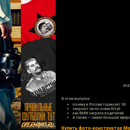
21:5
В этом выпуске:
почему в России тормозит 5G
закроют ли по осени Ютуб
как BMW нагрела водителей
А также — самая большая афер
Купить фото-конструктор Mo