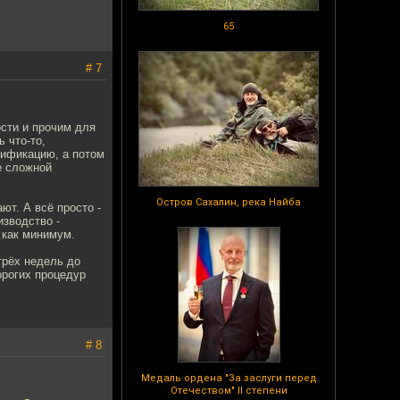
65
# 7
сти и прочим для
 что-то,
тификацию, а потом
е сложной
Остров Сахалин, река Найба
ют. А всё просто -
изводство -
 как минимум.
трёх недель до
орогих процедур
# 8
Медаль ордена "За заслуги перед
Отечеством" II степени