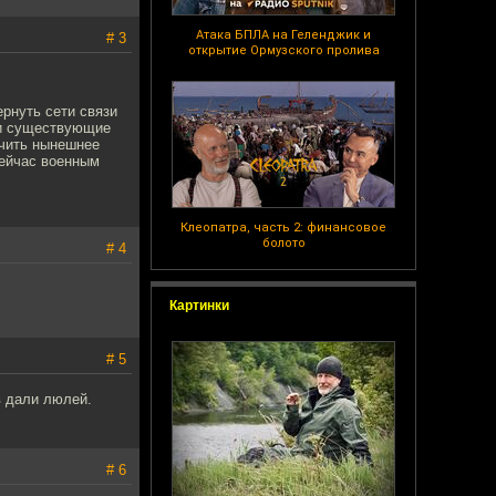
Атака БПЛА на Геленджик и
# 3
открытие Ормузского пролива
ернуть сети связи
сти существующие
ючить нынешнее
сейчас военным
Клеопатра, часть 2: финансовое
болото
# 4
Картинки
# 5
в дали люлей.
# 6