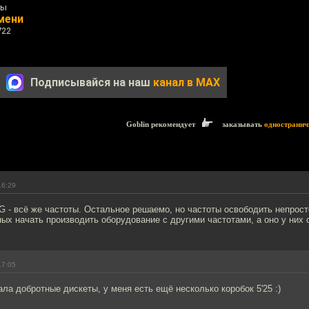
ры
мени
722
Подписывайся на наш
канал в MAX
Goblin рекомендует
заказывать
одностранич
16:29
 - всё же частоты. Остальное решаемо, но частоты освободить непрост
ых начать производить оборудование с другими частотами, а оно у них 
17:05
ла добротные дискеты, у меня есть ещё несколько коробок 5'25 :)