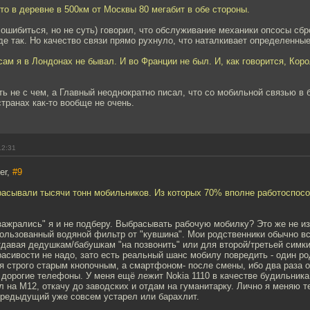
что в деревне в 500км от Москвы 80 мегабит в обе стороны.
 ошибиться, но не суть) говорил, что обслуживание механики опсосы сбр
е так. Но качество связи прямо рухнуло, что наталкивает определенны
сам я в Лондонах не бывал. И во Франции не был. И, как говорится, Кор
ь не с чем, а Главный неоднократно писал, что со мобильной связью в
транах как-то вообще не очень.
12:31
er,
#9
расывали тысячи тонн мобильников. Из которых 70% вполне работоспосо
зажрались" я и не подберу. Выбрасывать рабочую мобилку? Это же не и
ользованный водяной фильтр от "кувшина". Мои родственники обычно вс
давая дедушкам/бабушкам "на позвонить" или для второй/третьей симк
асивости не надо, зато есть реальный шанс мобилу повредить - один ро
я строго старым кнопочным, а смартфоном- после смены, ибо два раза
дорогие телефоны. У меня ещё лежит Nokia 1110 в качестве будильника
л на М12, откачу до заводских и отдам на гуманитарку. Лично я меняю
 предыдущий уже совсем устарел или барахлит.