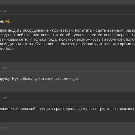
17:11
er,
#1
производить оборудование - произвести, испытать - сдать военным, разв
риод опытной эксплуатации этих сетей - успешно, естественно, переве
эти новые сети. И только тогда, появится возможность ( вероятно) откл
вободить частоты. Очень все не быстро, особенно учитывая что прямо 
аняться.
18:42
ружу. Ружа была румынской разведчицей.
19:02
чения Ноюелевской премии за расходование лунного грунта на таракано
19:14