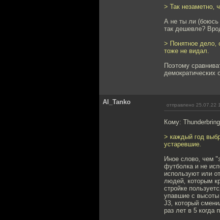
> Так незаметно, 
А не ты ли (боюсь
так дешевле? Врод
> Понятное дело, 
тоже не видал.
Поэтому сравниват
демократических с
Al_Tanko
отправлено 25.07.22 
Кому: Thunderbring
> каждый год выб
устаревшие.
Иное слово, чем "
футболка и не исп
используют или от
людей, которым кр
стройке пользуетс
упавшие с высоты 
J3, который смени
раз лет в 5 когда