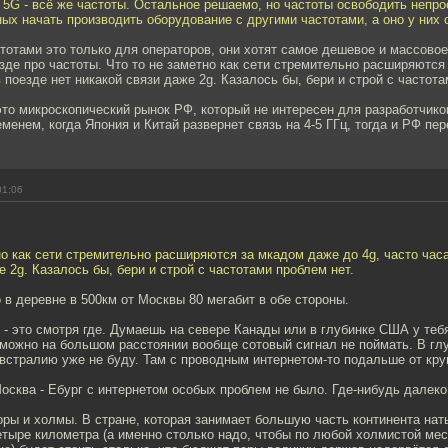
5G - всё же частоты. Остальное решаемо, но частоты освободить непро
ых начать производить оборудование с другими частотами, а оно у них 
тотами это только для операторов, они хотят самое дешевое и массово
зде про частоты. Что то не заметно как сети стремительно расширяются
в поезде нет никакой связи даже 2g. Казалось бы, бери и строй с частота
то микроскопический рынок РФ, который не интересен для разработчико
менем, когда Япония и Китай развернет связь на 4-5 ГГц, тогда и РФ пер
01:06
но как сети стремительно расширяются за мкадом даже до 4g, часто час
е 2g. Казалось бы, бери и строй с частотами проблем нет.
о в деревне в 500км от Москвы 80 мегабит в обе стороны.
 - это смотря где. Думаешь на севере Канады или в глубинке США у теб
можно на большом расстоянии вообще сотовый сигнал не поймать. В глу
встралию уже не буду. Там с проводным интернетом-то подальше от кру
сква - Ебург с интернетом особых проблем не было. Где-нибудь далеко
горы и холмы. В стране, которая занимает большую часть континента на
етыре километра (а именно столько надо, чтобы по любой холмистой ме