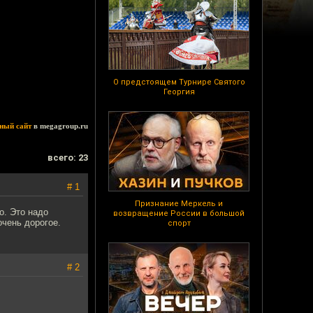
О предстоящем Турнире Святого
Георгия
ный сайт
в megagroup.ru
всего: 23
# 1
Признание Меркель и
о. Это надо
возвращение России в большой
очень дорогое.
спорт
# 2