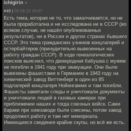
ichigirin
»
#48 |
05.08.22 10:07
Есть тема, которая не то, что замалчивается, но не
была проработална и не исследована ни в СССР (во
всяком случае, не нашёл опубликованных
результатов), ни в России и других странах бывшего
СССР. Это тема гражданских узников концлагерей и
остербайтеров (принудительно вывезенных на
работу граждан СССР). В ходе генеалогических
поисков выяснил, что двоюродная бабушка с мужем
не погибли в 1941 году при эвакуации. Они были
вывезены фашистами в Германию в 1943 году на
химический завод Виттенберг в один из 85
подлагерей концлагеря Нойенгамме и там погибли.
Фашисты заметали следы и уничтожали документы
и уничтожали людей в газовых камерах при
приближении наших и тогда союзных войск. Сами
бараки при химзаводе были снесены, потом завод
продолжил работу и там нет мемориала.
Имеющиеся сведения крайне скупы, но всё же есть.