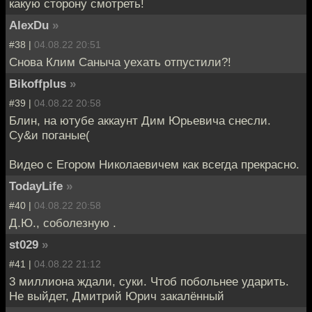
какую сторону смотреть!
AlexDu
»
#38 |
04.08.22 20:51
Снова Клим Саныча уехать отпустили?!
Bikoffplus
»
#39 |
04.08.22 20:58
Блин, на ютубе аккаунт Дим Юрьевича снесли.
Су&и поганые(
Видео с Егором Николаевичем как всегда прекрасно.
TodayLife
»
#40 |
04.08.22 20:58
Д.Ю., соболезную .
st029
»
#41 |
04.08.22 21:12
3 миллиона ждали, суки. Чтоб побольнее ударить.
Не выйдет, Дмитрий Юрич закалённый