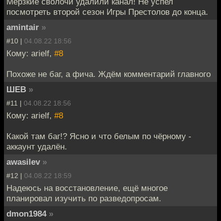
Мерзкие сволочи удалили канал! Не успел
посмотреть второй сезон Игры Престолов до конца.
amintair
»
#10 |
04.08.22 18:56
Кому: arielf,
#8
Похоже не баг, а фича. Ждём комментарий главного
ШЕВ
»
#11 |
04.08.22 18:56
Кому: arielf,
#8
Какой там баг!? Ясно и что белым по чëрному -
аккаунт удалëн.
awasilev
»
#12 |
04.08.22 18:59
Надеюсь на восстановление, ещё многое
планировал изучить по разведопросам.
dmon1984
»