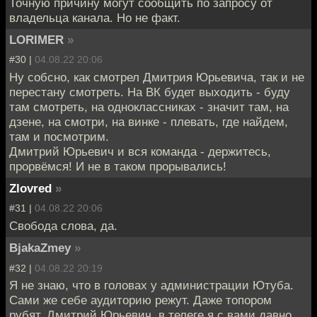
Точную причину могут сообщить по запросу от
владельца канала. Но не факт.
LORIMER
»
#30 |
04.08.22 20:06
Ну собсно, как смотрел Дмитрия Юрьевича, так и не
перестану смотреть. На ВК будет выходить - буду
там смотреть, на одноклассниках - значит там, на
дзене, на смотри, на винке - плевать, где найдем,
там и посмотрим.
Дмитрий Юрьевич и вся команда - держитесь,
прорвёмся! И не в таком прорывались!
Zlovred
»
#31 |
04.08.22 20:06
Свобода слова, да.
BjakaZmey
»
#32 |
04.08.22 20:19
Я не знаю, что в головах у администрации Ютуба.
Сами же себе аудиторию режут. Даже топором
рубят. Дмитрий Юрьевич, в телеге я с вами давно,