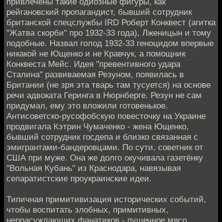
привлечены такие одиозные фигуры, как
рейгановский пропагандист, бывший сотрудник
британской спецслужбы IRD Роберт Конквест (агитка
"Жатва скорби" про 1932-33 года), Лженицын и тому
подобные. Назвал голод 1932-33 геноцидом впервые
никакой не Ющенко и не Кравчук, а помощник
Конквеста Мейс. Идея "превентивного удара
Сталина" развиваемая Резуном, появилась в
Британии (не зря эта тварь там тусуется) на основе
речи адвоката Геринга в Нюрнберге. Резун не сам
придумал, ему это вложили готовенькое.
Антисоветско-русофобскую повесточку на Украине
продвигала Кэтрин Чумаченко - жена Ющенко,
бывший сотрудник госдепа и близко связанная с
эмигрантами-бандеровцами. По сути, советник от
США при муже. Она же долго окучивала газетёнку
"Вольная Кубань" из Краснодара, навязывая
сепаратистские проукраинские идеи.
Типичная примитивизация исторических событий,
чтобы воспитать злобных, примитивных,
неррасуждающих фанатиков - пушечное мясо