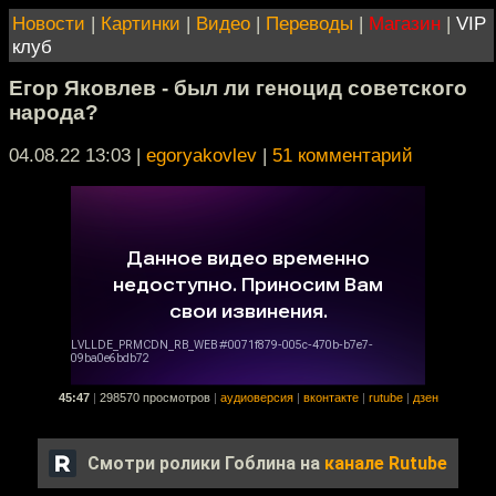
Новости
|
Картинки
|
Видео
|
Переводы
|
Магазин
|
VIP
клуб
Егор Яковлев - был ли геноцид советского
народа?
04.08.22 13:03
|
egoryakovlev
|
51 комментарий
45:47
|
298570 просмотров
|
аудиоверсия
|
вконтакте
|
rutube
|
дзен
Смотри ролики Гоблина на
канале Rutube