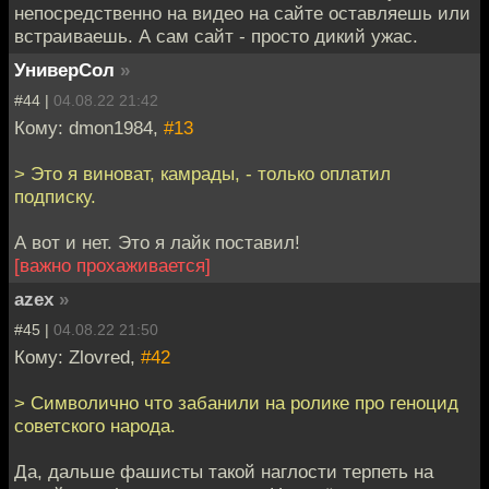
непосредственно на видео на сайте оставляешь или
встраиваешь. А сам сайт - просто дикий ужас.
УниверСол
»
#44 |
04.08.22 21:42
Кому: dmon1984,
#13
> Это я виноват, камрады, - только оплатил
подписку.
А вот и нет. Это я лайк поставил!
[важно прохаживается]
azex
»
#45 |
04.08.22 21:50
Кому: Zlovred,
#42
> Символично что забанили на ролике про геноцид
советского народа.
Да, дальше фашисты такой наглости терпеть на