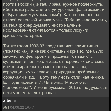
против России (Китая, Ирана, нужное подчеркнуть,
ибо так же работали и с уйгурскими фанатиками, и
с "Братьями-мусульманами"). Как говорилось на
старой советской карикатуре - "Тебе не надо думать,
за тебя фюрер думает". Чисто научные
исследования отметаются - только лозунги,
кричалки, истерика.
Тот же голод 1932-33 представляют примитивно
(понятно как), а не как системный кризис, где было
множество факторов - и проделки "бывших" с
кулаками, и поляков, и хаос от переделки системы,
и очковтирательство местного начальства,
коррупция, дурь леваков, природные проблемы с
сорняками и т.д. На эту тему есть отличная книжка
Е. Прудниковой и И. Чигирина "Мифология
"Голодомора"". У меня бумажная 2015 г., но думаю, в
сети уже есть электронная.
zibel
»
#5 |
04.08.22 16:47