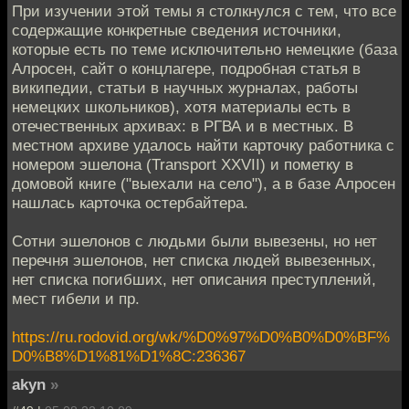
При изучении этой темы я столкнулся с тем, что все
содержащие конкретные сведения источники,
которые есть по теме исключительно немецкие (база
Алросен, сайт о концлагере, подробная статья в
википедии, статьи в научных журналах, работы
немецких школьников), хотя материалы есть в
отечественных архивах: в РГВА и в местных. В
местном архиве удалось найти карточку работника с
номером эшелона (Transport XXVII) и пометку в
домовой книге ("выехали на село"), а в базе Алросен
нашлась карточка остербайтера.
Сотни эшелонов с людьми были вывезены, но нет
перечня эшелонов, нет списка людей вывезенных,
нет списка погибших, нет описания преступлений,
мест гибели и пр.
https://ru.rodovid.org/wk/%D0%97%D0%B0%D0%BF%
D0%B8%D1%81%D1%8C:236367
akyn
»