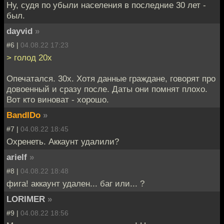
Ну, судя по убыли населения в последние 30 лет -
был.
dayvid
»
#6 |
04.08.22 17:23
> голод 20х
Опечатался. 30х. Хотя данные граждане, говорят про
довоенный и сразу после. Даты они помнят плохо.
Вот кто виноват - хорошо.
BandIDo
»
#7 |
04.08.22 18:45
Охренеть. Аккаунт удалили?
arielf
»
#8 |
04.08.22 18:48
фига! аккаунт удален... баг или... ?
LORIMER
»
#9 |
04.08.22 18:56