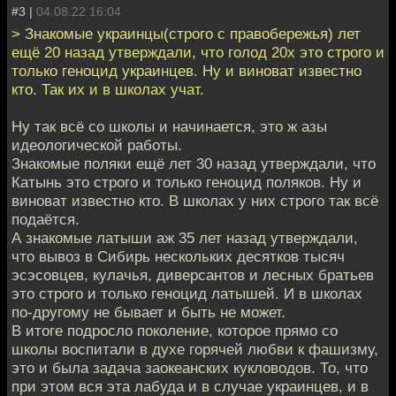
#3 |
04.08.22 16:04
> Знакомые украинцы(строго с правобережья) лет
ещё 20 назад утверждали, что голод 20х это строго и
только геноцид украинцев. Ну и виноват известно
кто. Так их и в школах учат.
Ну так всё со школы и начинается, это ж азы
идеологической работы.
Знакомые поляки ещё лет 30 назад утверждали, что
Катынь это строго и только геноцид поляков. Ну и
виноват известно кто. В школах у них строго так всё
подаётся.
А знакомые латыши аж 35 лет назад утверждали,
что вывоз в Сибирь нескольких десятков тысяч
эсэсовцев, кулачья, диверсантов и лесных братьев
это строго и только геноцид латышей. И в школах
по-другому не бывает и быть не может.
В итоге подросло поколение, которое прямо со
школы воспитали в духе горячей любви к фашизму,
это и была задача заокеанских кукловодов. То, что
при этом вся эта лабуда и в случае украинцев, и в