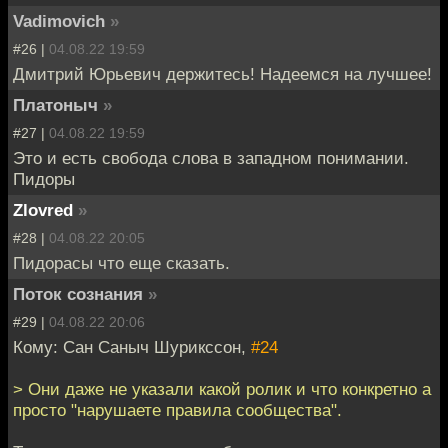
Vadimovich
»
#26 |
04.08.22 19:59
Дмитрий Юрьевич держитесь! Надеемся на лучшее!
Платоныч
»
#27 |
04.08.22 19:59
Это и есть свобода слова в западном понимании.
Пидоры
Zlovred
»
#28 |
04.08.22 20:05
Пидорасы что еще сказать.
Поток сознания
»
#29 |
04.08.22 20:06
Кому: Сан Саныч Шурикссон,
#24
> Они даже не указали какой ролик и что конкретно а
просто "нарушаете правила сообщества".