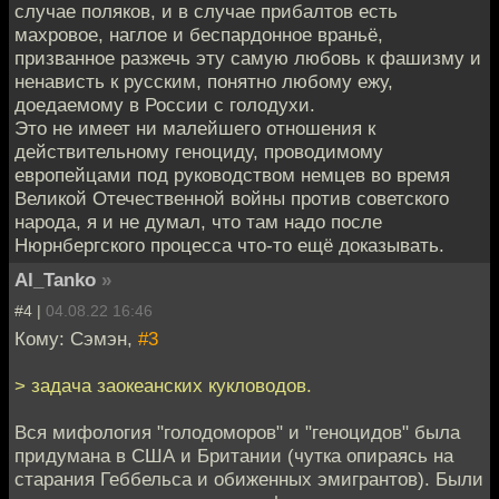
случае поляков, и в случае прибалтов есть
махровое, наглое и беспардонное враньё,
призванное разжечь эту самую любовь к фашизму и
ненависть к русским, понятно любому ежу,
доедаемому в России с голодухи.
Это не имеет ни малейшего отношения к
действительному геноциду, проводимому
европейцами под руководством немцев во время
Великой Отечественной войны против советского
народа, я и не думал, что там надо после
Нюрнбергского процесса что-то ещё доказывать.
Al_Tanko
»
#4 |
04.08.22 16:46
Кому: Сэмэн,
#3
> задача заокеанских кукловодов.
Вся мифология "голодоморов" и "геноцидов" была
придумана в США и Британии (чутка опираясь на
старания Геббельса и обиженных эмигрантов). Были