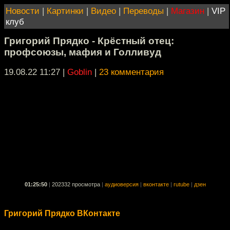
Новости
|
Картинки
|
Видео
|
Переводы
|
Магазин
|
VIP
клуб
Григорий Прядко - Крёстный отец:
профсоюзы, мафия и Голливуд
19.08.22 11:27
|
Goblin
|
23 комментария
01:25:50
|
202332 просмотра
|
аудиоверсия
|
вконтакте
|
rutube
|
дзен
Григорий Прядко ВКонтакте