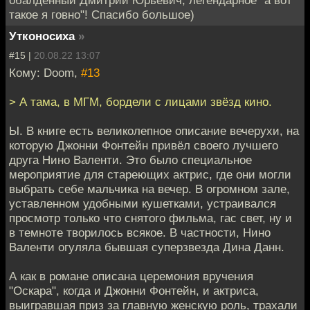
обалденный Дмитрий Юрьевич, легендарное "а вот
такое я говно"! Спасибо большое)
Утконосиха
»
#15 |
20.08.22 13:07
Кому: Doom,
#13
> А тама, в МГМ, бордели с лицами звёзд кино.
Ы. В книге есть великолепное описание вечерухи, на
которую Джонни Фонтейн привёл своего лучшего
друга Нино Валенти. Это было специальное
мероприятие для стареющих актрис, где они могли
выбрать себе мальчика на вечер. В огромном зале,
уставленном удобными кушетками, устраивался
просмотр только что снятого фильма, гас свет, ну и
в темноте творилось всякое. В частности, Нино
Валенти огуляла бывшая суперзвезда Дина Данн.
А как в романе описана церемония вручения
"Оскара", когда и Джонни Фонтейн, и актриса,
выигравшая приз за главную женскую роль, трахали