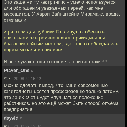
Это ваше ми ту как гринпис - умело используется
для обогащения уважаемых парней, как мне
мерещится. У Харви Вайнштейна Мирамакс, вроде,
отжимали.
> ри этом для публики Голливуд, особенно в
описываемое в романе время, прикидывался
благопристойным местом, где строго соблюдались
нормы морали и приличия.
И все думают, они хорошие, а они вон какие!!!
Player_One
»
#17 |
20.08.22 15:42
Можно сделать вывод, что наши современные
капиталисты боятся профсоюзов не только потому,
что за их счёт будет улучшаться положение
работников, но это ещё может быть способ отъёма
предприятия.
dayvid
»
#18 |
21.08.22 12:02