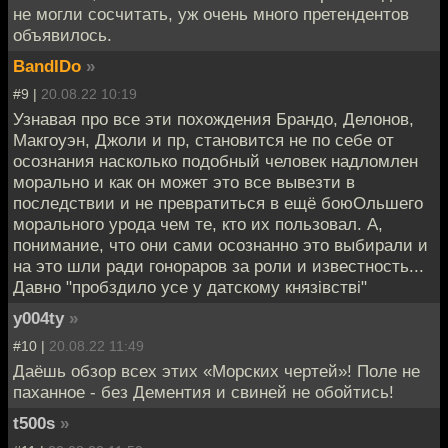
не могли сосчитать, уж очень много претендентов
объявилось.
BandIDo
»
#9 |
20.08.22 10:19
Узнавая про все эти похождения Брандо, Делонов,
Макгоуэн, Джоли и пр, становится не по себе от
осознания насколько подобный человек надломлен
морально и как он может это все вывезти в
последствии и не превратиться в ещё боюОльшего
морального урода чем те, кто их пользовал. А,
понимание, что они сами осознанно это выбирали и
на это шли ради гонораров за роли и известность...
Давно "пробздило усе у датскому князiвствi"
y004ty
»
#10 |
20.08.22 11:49
Даёшь обзор всех этих «Морских чертей»! Поле не
паханное - без Дементия и свиней не обойтись!
t500s
»