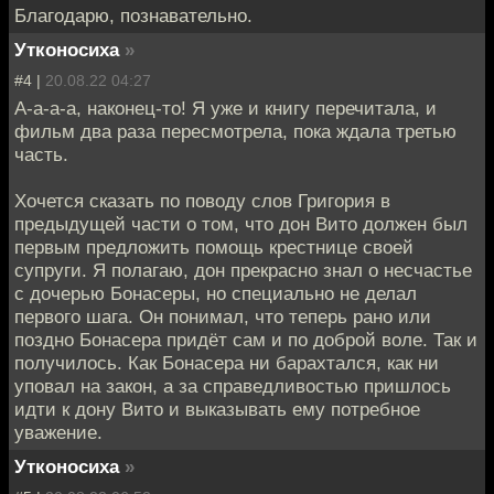
Благодарю, познавательно.
Утконосиха
»
#4 |
20.08.22 04:27
А-а-а-а, наконец-то! Я уже и книгу перечитала, и
фильм два раза пересмотрела, пока ждала третью
часть.
Хочется сказать по поводу слов Григория в
предыдущей части о том, что дон Вито должен был
первым предложить помощь крестнице своей
супруги. Я полагаю, дон прекрасно знал о несчастье
с дочерью Бонасеры, но специально не делал
первого шага. Он понимал, что теперь рано или
поздно Бонасера придёт сам и по доброй воле. Так и
получилось. Как Бонасера ни барахтался, как ни
уповал на закон, а за справедливостью пришлось
идти к дону Вито и выказывать ему потребное
уважение.
Утконосиха
»