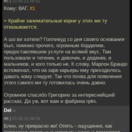
#5 |
20.08.22 06:52
Кому: ВАГ,
#1
> Крайне занимательные корни у этих ми ту
отказываются.
А шо ви хотели? Голливуд со дня своего основания
был, помимо прочего, огромным борделем,
предоставлявшим услуги на всякий вкус. Там
пользовали и тетенек, и девочек, и дяденек, и
мальчиков, и кого только не. К слову, Марлон Брандо
вспоминал, что на заре карьеры ему приходилось
давать кому следует. Так что почва для появления
этого самого ми ту готовилась очень давно.
Огромное спасибо Григорию за интереснейший
рассказ. Да уж, вот вам и фабрика грёз.
Del
»
#6 |
20.08.22 08:04
Блин, ну прекрасно же! Опять - ощущение, как
перечитал отдельные моменты книги и посмотрел