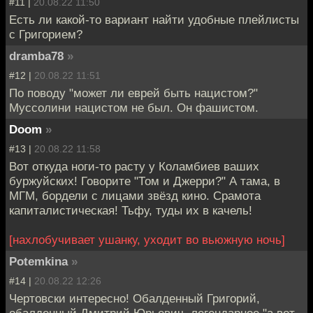
#11 |
20.08.22 11:50
Есть ли какой-то вариант найти удобные плейлисты
с Григорием?
dramba78
»
#12 |
20.08.22 11:51
По поводу "может ли еврей быть нацистом?"
Муссолини нацистом не был. Он фашистом.
Doom
»
#13 |
20.08.22 11:58
Вот откуда ноги-то расту у Коламбиев ваших
буржуйских! Говорите "Том и Джерри?" А тама, в
МГМ, бордели с лицами звёзд кино. Срамота
капиталистическая! Тьфу, туды их в качель!
[нахлобучивает ушанку, уходит во вьюжную ночь]
Potemkina
»
#14 |
20.08.22 12:26
Чертовски интересно! Обалденный Григорий,