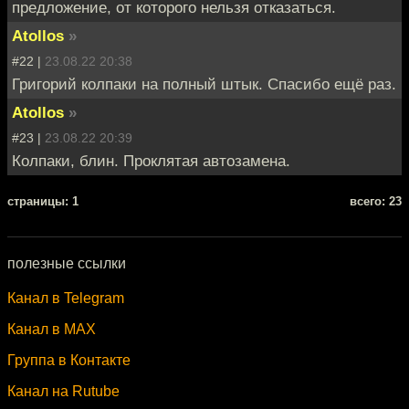
предложение, от которого нельзя отказаться.
Atollos
»
#22 |
23.08.22 20:38
Григорий колпаки на полный штык. Спасибо ещё раз.
Atollos
»
#23 |
23.08.22 20:39
Колпаки, блин. Проклятая автозамена.
cтраницы: 1
всего: 23
полезные ссылки
Канал в Telegram
Канал в MAX
Группа в Контакте
Канал на Rutube