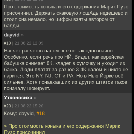
Про стоимость коныка и его содержания Марик Пузо
присочинил. Держать скаковую лошАдь недешево и
стоит она немало, но цифры взяты автором от
балды.
dayvid
»
#19 |
21.08.22 12:09
Насчет расчетов налом все не так однозначно.
Особенно, если речь про НЙ. Видел, как еврейская
бабушка снимает 8К, кладет в сумочку и уходит из
банка. Люди платят за разное 3-4К налом и никто не
парится. Это NY, NJ, CT и PA. Но в Нью Йорке всё
сильнее. Хотя понаехавших из других штатов такое
поначалу шокирует.
Утконосиха
»
#20 |
21.08.22 15:26
Кому: dayvid,
#18
> Про стоимость коныка и его содержания Марик
Пузо присочинил