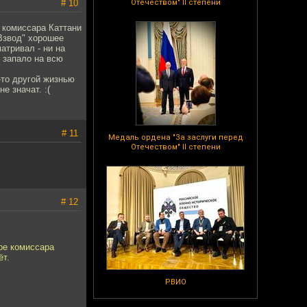
# 10
Отечеством" II степени
 комиссара Каттани
"Взвод" хорошее
атривал - ни на
у запало на всю
й-то другой жизнью
е значат. :(
# 11
Медаль ордена "За заслуги перед
Отечеством" II степени
# 12
ре комиссара
ёт.
РВИО