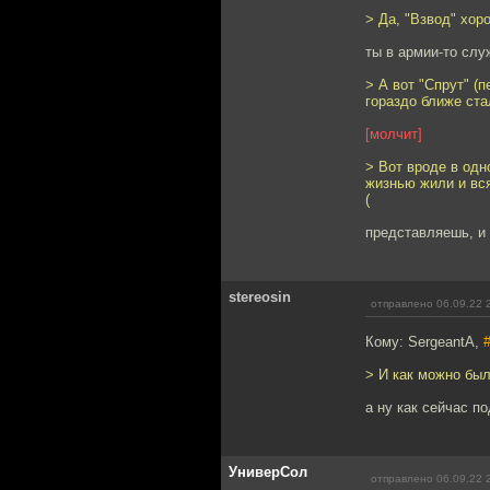
> Да, "Взвод" хор
ты в армии-то сл
> А вот "Спрут" (
гораздо ближе ста
[молчит]
> Вот вроде в одно
жизнью жили и вся
(
представляешь, и 
stereosin
отправлено 06.09.22 
Кому: SergeantA,
> И как можно был
а ну как сейчас по
УниверСол
отправлено 06.09.22 