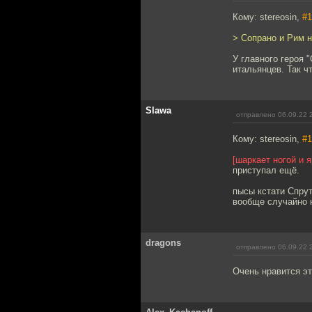
Кому: stereosin,
#1
> Сопрано и Рим 
У главного героя 
итальянцев. Так чт
Slawa
отправлено 06.09.22 
Кому: stereosin,
#1
[шаркает ногой и 
приступал ещё.
пысы кстати Спрут
вообще случайно н
dragons
отправлено 06.09.22 
Очень нравится эт