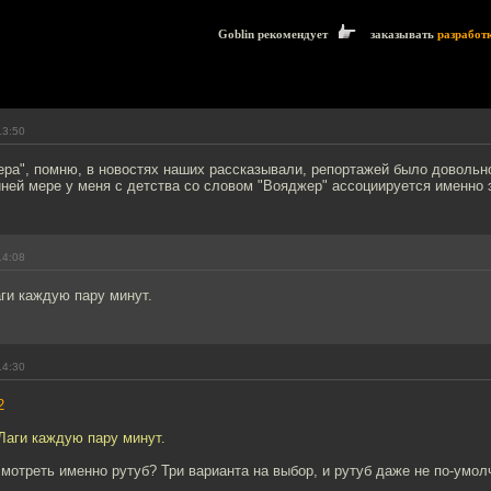
Goblin рекомендует
заказывать
разработ
13:50
ра", помню, в новостях наших рассказывали, репортажей было довольно
ней мере у меня с детства со словом "Вояджер" ассоциируется именно 
14:08
аги каждую пару минут.
14:30
2
 Лаги каждую пару минут.
смотреть именно рутуб? Три варианта на выбор, и рутуб даже не по-умол