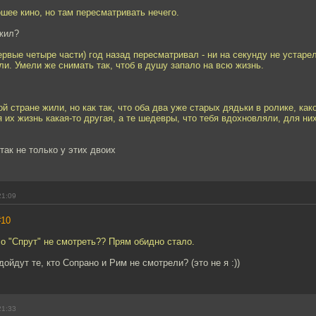
ошее кино, но там пересматривать нечего.
ужил?
первые четыре части) год назад пересматривал - ни на секунду не устарел
ли. Умели же снимать так, чтоб в душу запало на всю жизнь.
й стране жили, но как так, что оба два уже старых дядьки в ролике, как
 их жизнь какая-то другая, а те шедевры, что тебя вдохновляли, для них 
так не только у этих двоих
21:09
#10
о "Спрут" не смотреть?? Прям обидно стало.
дойдут те, кто Сопрано и Рим не смотрели? (это не я :))
21:33