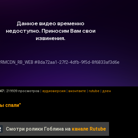
47
|
219939 просмотров
|
аудиоверсия
|
вконтакте
|
rutube
|
дзен
вы спали"
Смотри ролики Гоблина на
канале Rutube