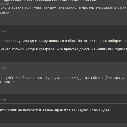
нание.
 конце января 1986 года. Так вот "врезалось" в память это событие на с
время.
17:10
 в военное училище и сразу попал за забор. Так до сих пор за забором и
узнал только, когда в феврале 87го приехал домой на каникулы. Удивл
17:27
сслужбе и сейчас 65 лет. В депутаты и президенты пойти ещё можно, а 
ю только.
17:51
что ролик не потерялся. Очень нравится ваш дуэт и сама идея.