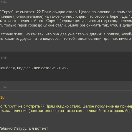
17:51
"Спрут" не смотреть?? Прям обидно стало. Целое поколение на примере
лияние (положительное) на такое кол-во людей, что оторопь берёт. Да, 
сматривать нечего. А вот "Спрут" (первые четыре части) год назад пересм
л, только герои гораздо ближе стали. Умели же снимать так, чтоб в душ
 стране жили, но как так, что оба два уже старых дядьки в ролике, како
ь какая-то другая, а те шедевры, что тебя вдохновляли, для них ничего н
18:48
нашёлся, надеюсь все остались живы.
20:54
#10
о "Спрут" не смотреть?? Прям обидно стало. Целое поколение на приме
оказал влияние (положительное) на такое кол-во людей, что оторопь бер
абыню Изауру, а я вот нет