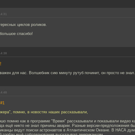
14:31
тересных циклов роликов.
большое спасибо!
14:38
2
важен для нас. Волшебник сию минуту рутуб починит, он просто не знал
14:48
,
#1
жера", помню, в новостях наших рассказывали,
рошо помню как в программе "Время" рассказывали и показывали видео 
да ещё никто не знал причины аварии. Разные версии-предположения бы
иканцы ведут поиски астронавтов в Атлантическом Океане. В НАСА дума
й горбач ещё соболезнования высказывал американцам.