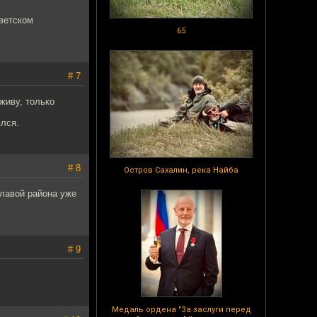
оветском
65
# 7
 живу, только
ялся.
# 8
Остров Сахалин, река Найба
главой района уже
# 9
Медаль ордена "За заслуги перед