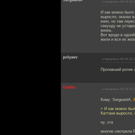
отправлено 06.09.22 
И как можно было 
выросло, оказал в
кино, но там пере
секунду не устаре
жизнь.
Вот вроде в одной
жили и вся их жизн
polyaev
отправлено 06.09.22 
Пропавший ролик 
Goblin
отправлено 06.09.22 
Кому: SergeantA,
> И как можно был
Каттани выросло, 
ну, эта
многие смотрели Р