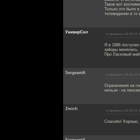
Такое вот воспоми
Только это было в
телевидении в то 
УниверСол
отправлено 06.09.22 
Я в 1986 поступил
заборы менялись.
Про Ласковый май 
SergeantA
отправлено 06.09.22 
Ограничения на го
нельзя - на пенси
Zmich
отправлено 06.09.22 
Спасибо! Хорошо, 
SergeantA