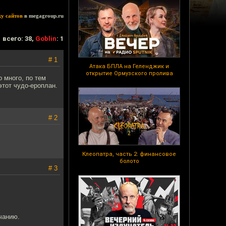
ку сайтов
в megagroup.ru
всего: 38,
Goblin
: 1
# 1
Атака БПЛА на Геленджик и
открытие Ормузского пролива
 много, по тем
этот чудо-ероплан.
# 2
Клеопатра, часть 2: финансовое
болото
# 3
чанию.