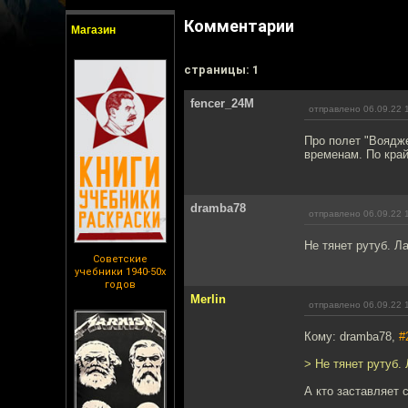
Комментарии
Магазин
cтраницы: 1
fencer_24M
отправлено 06.09.22 
Про полет "Воядже
временам. По край
dramba78
отправлено 06.09.22 
Не тянет рутуб. Л
Советские
учебники 1940-50х
годов
Merlin
отправлено 06.09.22 
Кому: dramba78,
#
> Не тянет рутуб.
А кто заставляет 