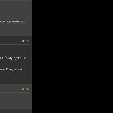
- он же тоже про
# 15
а к Риму даже не
ыню Изауру так
# 16