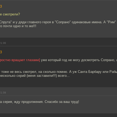
3
не смотрели?
"Спрута" и у дяди главного героя в "Сопрано" одинаковые имена. А "Рим" 
о почти одно и то же!!!
21:36
3
яростно вращает глазами]
уже который год не могу досмотреть Сопрано, 
 тоже не весь смотрел, на сколько помню. А уж Санта Барбару или Раб
есколько серий (меня заставили!!!) всего...
21:39
а серия, жду продолжения. Спасибо за ваш труд!