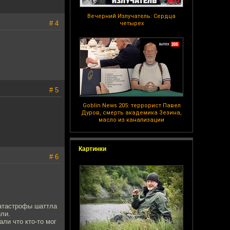
Вечерний Излучатель: Сердца
# 4
четырех
# 5
Goblin News 205: террорист Павел
Дуров, смерть академика Зезина,
масло из канализации
.
Картинки
# 6
катастрофы шаттла
ли.
ли что кто-то мог