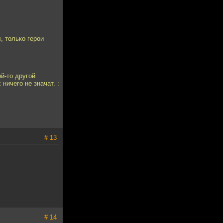
, только герои
ой-то другой
ничего не значат. :
# 13
# 14