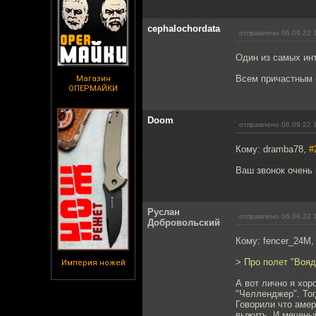
cephalochordata
отправлено 06.09.22 
Один из самых ин
Всем причастным 
Магазин
ОПЕРМАЙКИ
Doom
отправлено 06.09.22 
Кому: dramba78,
#
Ваш звонок очень 
Руслан
отправлено 06.09.22 
Добровольский
Кому: fencer_24M
> Про полет "Вояд
Империя ножей
А вот лично я хо
"Челленджер". Тог
Говорили что амер
выжить. И мечены