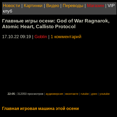
Новости
|
Картинки
|
Видео
|
Переводы
|
Магазин
|
VIP
клуб
Главные игры осени: God of War Ragnarok,
Atomic Heart, Callisto Protocol
17.10.22 09:19
|
Goblin
|
1 комментарий
22:05
|
312050 просмотров
|
аудиоверсия
|
вконтакте
|
rutube
|
дзен
|
youtube
Главная игровая машина этой осени