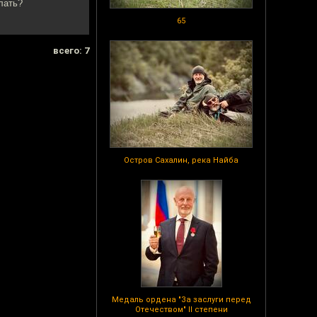
лать?
65
всего: 7
Остров Сахалин, река Найба
Медаль ордена "За заслуги перед
Отечеством" II степени