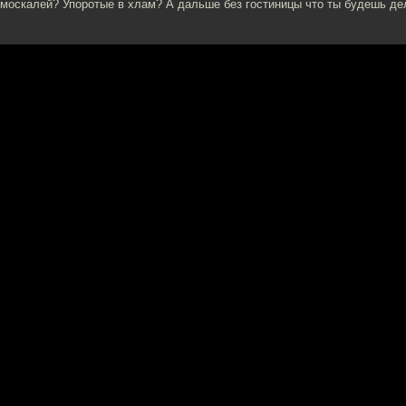
 москалей? Упоротые в хлам? А дальше без гостиницы что ты будешь де