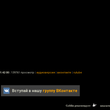
1:42:00
|
139761 просмотр
|
аудиоверсия
|
вконтакте
|
rutube
Вступай в нашу
группу ВКонтакте
Goblin рекомендует
заказат