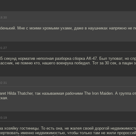
18:30
абенький. Мне с моими хромыми ухами, даже в наушниках напряжно не п
01:27
 секунд норматив неполная разборка сборка АК-47. Был туповат, но сп
ассник, не помню кто, нашего военрука победил. Тот за 30 сек, а пацан з
02:31
ret Hilda Thatcher, так называемая рабочими The Iron Maiden. А группа о
кая.
03:19
за хозяйку гостиницы. То есть она, не жалея своей дорогой недвижимост
ожертвовать именно недвижимостью, чтобы только там не жили проросси