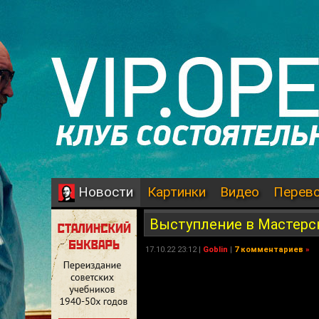
Картинки
Видео
Перев
Новости
Выступление в Мастерс
17.10.22 23:12 |
Goblin
|
7 комментариев
»