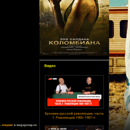
Видео
Хроники русской революции, часть
1: Революция 1905–1907 гг.
ь
лендинг
в megagroup.ru