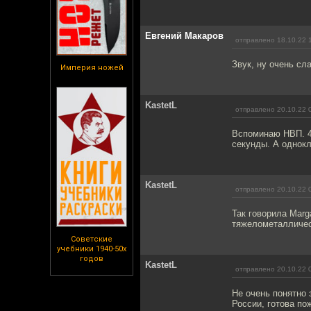
Евгений Макаров
отправлено 18.10.22 
Звук, ну очень сл
Империя ножей
KastetL
отправлено 20.10.22 
Вспоминаю НВП. 45
секунды. А однокл
KastetL
отправлено 20.10.22 
Так говорила Marga
тяжелометалличес
Советские
учебники 1940-50х
годов
KastetL
отправлено 20.10.22 
Не очень понятно 
России, готова п