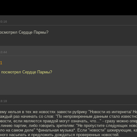
03:16
посмотрел Сердце Пармы?
10:44
1
е посмотрел Сердце Пармы?
18:18
ему нельзя в тех же новостях завести рубрику "Новости из интернета/ 
аждый раз начинать со слов: "По непроверенным данным стало известно
овости, если являются правдой могут означать, что..." - сразу можно оп
линию партии, либо говорить зрителям: "Не пропустите следующих ново
ыло на самом деле" *финальная музыка*. Если "новости" шокирующие, ка
ьного насыпать и предложить дождаться проверенных новостей.