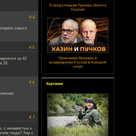
О предстоящем Турнире Святого
Георгия
# 4
отерять смысл.
# 5
равлялся за 42
Признание Меркель и
возвращение России в большой
а 28.
спорт
# 6
Картинки
тличная,
# 7
и, с ненавистью к
йские люди? Хер с