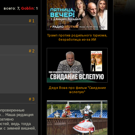
всего: 7,
Goblin
: 1
# 1
Трамп против родильного туризма,
безработица из-за ИИ
# 2
Дядя Вова про фильм "Свидание
вслепую"
# 3
Непроверенные
... Наша редакция
еративно
стей, ведь тогда
к с зимней вишней,