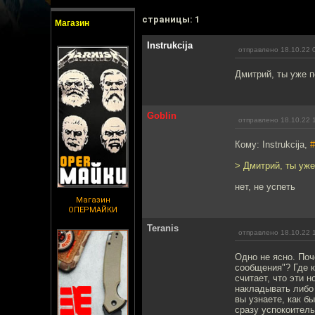
cтраницы: 1
Магазин
Instrukcija
отправлено 18.10.22 
Дмитрий, ты уже 
Goblin
отправлено 18.10.22 
Кому: Instrukcija,
#
> Дмитрий, ты уж
нет, не успеть
Магазин
ОПЕРМАЙКИ
Teranis
отправлено 18.10.22 
Одно не ясно. Поч
сообщения"? Где к
считает, что эти н
накладывать либо 
вы узнаете, как б
сразу успокоител