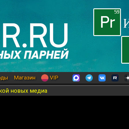
оды
Магазин
VIP
кой новых медиа