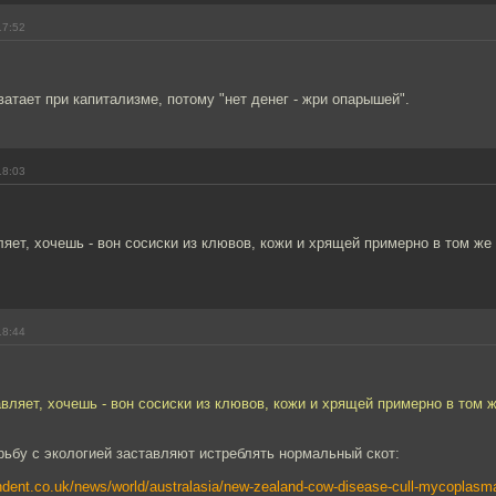
17:52
ватает при капитализме, потому "нет денег - жри опарышей".
18:03
ляет, хочешь - вон сосиски из клювов, кожи и хрящей примерно в том же
18:44
авляет, хочешь - вон сосиски из клювов, кожи и хрящей примерно в том 
рьбу с экологией заставляют истреблять нормальный скот:
ndent.co.uk/news/world/australasia/new-zealand-cow-disease-cull-mycoplasma