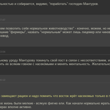
льностью и собирается, видимо, “поработать” господин Мантуров.
07:47
ем позволить себе нормальное животноводство" - конечно, можем, но не
ешние "фермеры", назвать "нормальным" может лишь лицемер или чиновн
новод.
13:04
ому уроду Мантурову покинуть свой пост в связи с несоответствием, и
ить их всяким говном с насекомыми и менять ментальность. Желательно 
16:12
 замещают рацион и надо помнить что восток жрёт насекомых только в п
ю жизнь были мелкие - всякую фигню ели. Как начали нормально жрать
ерах вполне активно.