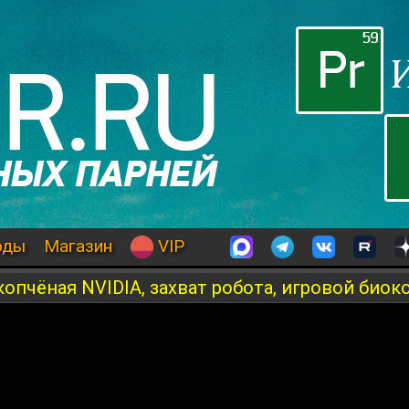
оды
Магазин
VIP
копчёная NVIDIA, захват робота, игровой био