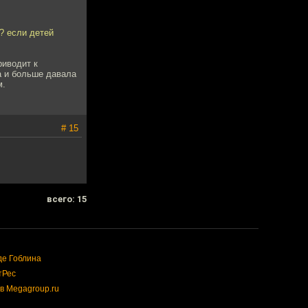
? если детей
риводит к
а и больше давала
м.
# 15
всего: 15
де Гоблина
тРес
в Megagroup.ru