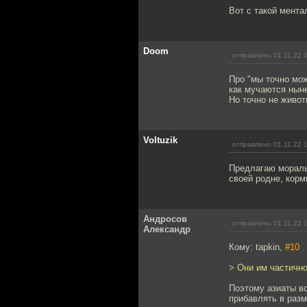
Вот с такой мента
Doom
отправлено 01.11.22 
Про "мы точно мож
как мучаются нын
Но точно не живот
Voltuzik
отправлено 01.11.22 
Предлагаю моральн
своей родне, корм
Андросов
отправлено 01.11.22 
Александр
Кому: tapkin,
#10
> Они им частично
Поэтому азиаты вс
прибавлять в разм