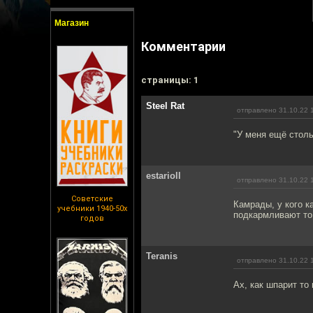
Магазин
Комментарии
cтраницы: 1
Steel Rat
отправлено 31.10.22 
"У меня ещё стол
estarioll
отправлено 31.10.22 
Советские
Камрады, у кого к
учебники 1940-50х
подкармливают то 
годов
Teranis
отправлено 31.10.22 
Ах, как шпарит то