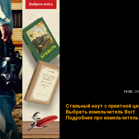
19:00
|
29
Стильный ноут с приятной це
Выбрать измельчитель Bort
Подробнее про измельчитель