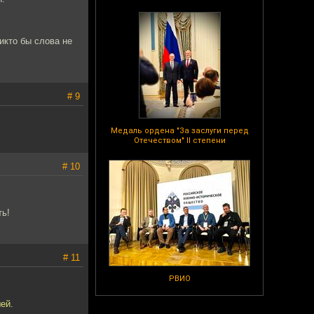
икто бы слова не
# 9
Медаль ордена "За заслуги перед
Отечеством" II степени
# 10
ть!
# 11
РВИО
ей.