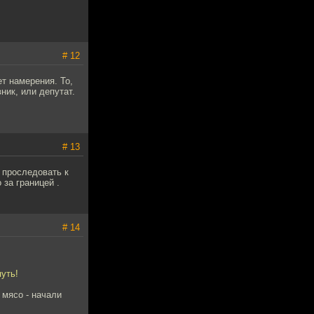
# 12
т намерения. То,
ик, или депутат.
# 13
 проследовать к
за границей .
# 14
уть!
 мясо - начали